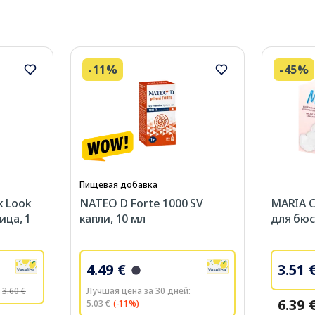
-11%
-45%
Пищевая добавка
k Look
NATEO D Forte 1000 SV
MARIA C
ица, 1
капли, 10 мл
для бюс
4.49 €
3.51 
3.60 €
Лучшая цена за 30 дней:
6.39 
5.03 €
(-11%)