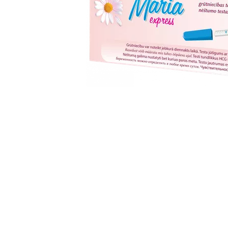
Item
1
of
1
Item
1
of
1