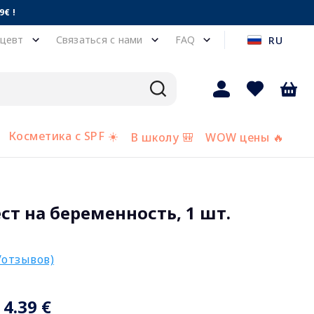
€ !
цевт
Связаться с нами
FAQ
RU
Косметика с SPF ☀️
В школу 🎒
WOW цены 🔥
ст на беременность, 1 шт.
/отзывов)
4.39 €