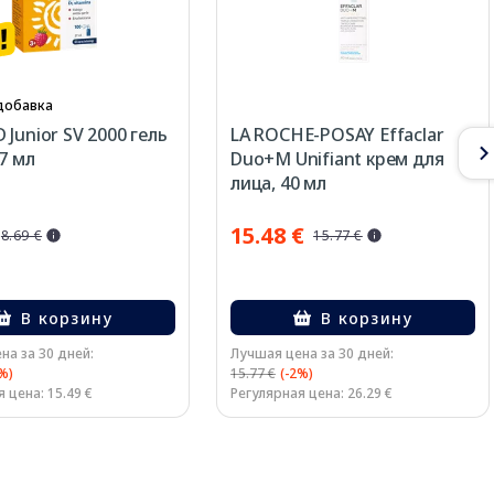
добавка
 Junior SV 2000 гель
LA ROCHE-POSAY Effaclar
27 мл
Duo+M Unifiant крем для
лица, 40 мл
15.48 €
8.69 €
15.77 €
В корзину
В корзину
на за 30 дней:
Лучшая цена за 30 дней:
%)
15.77 €
(-2%)
 цена: 15.49 €
Регулярная цена: 26.29 €