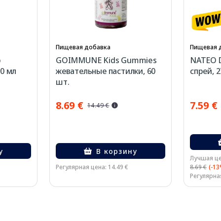
Пищевая добавка
Пищевая 
р
GOIMMUNE Kids Gummies
NATEO D
50 мл
жевательные пастилки, 60
спрей, 
шт.
8.69 €
7.59 €
14.49 €
у
В корзину
Лучшая це
Регулярная цена: 14.49 €
8.69 €
(-13
Регулярная