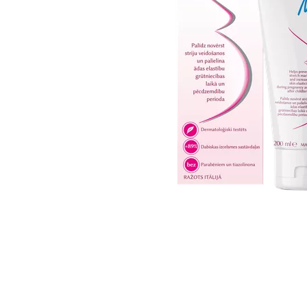
Item
1
of
1
Item
1
of
1