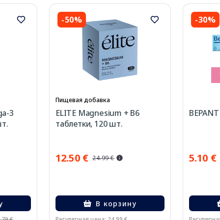
-50%
-30%
Пищевая добавка
ga-3
ELITE Magnesium + B6
BEPANTH
шт.
таблетки, 120 шт.
12.50 €
5.10 €
24.99 €
у
В корзину
.79 €
Регулярная цена: 24.99 €
Регулярная