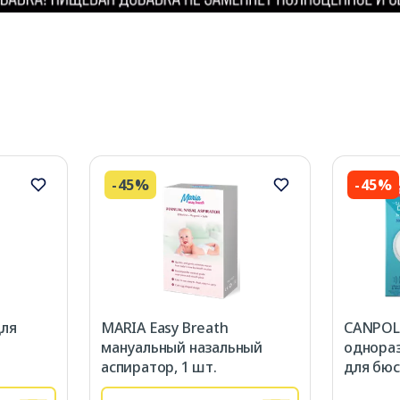
-45%
-45%
для
MARIA Easy Breath
CANPOL 
мануальный назальный
однора
аспиратор, 1 шт.
для бюс