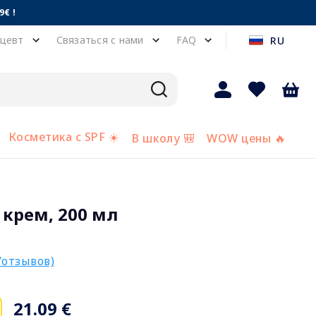
€ !
цевт
Связаться с нами
FAQ
RU
Косметика с SPF ☀️
В школу 🎒
WOW цены 🔥
 крем, 200 мл
/отзывов)
21.09 €