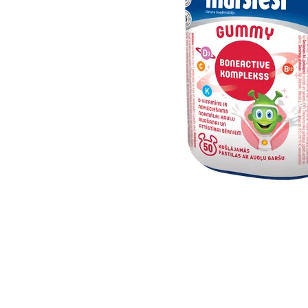
Item
1
of
1
Item
1
of
1