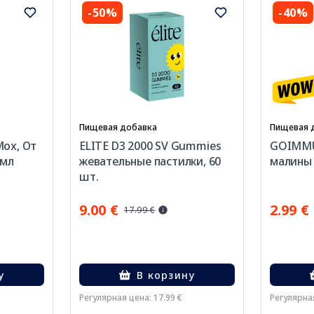
-50%
-40%
Пищевая добавка
Пищевая 
ох, От
ELITE D3 2000 SV Gummies
GOIMMU
 мл
жевательные пастилки, 60
малины 
шт.
9.00 €
2.99 €
17.99 €
у
В корзину
Регулярная цена: 17.99 €
Регулярная