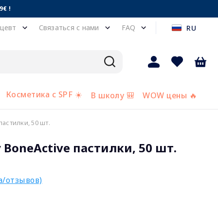
€ !
цевт
Связаться с нами
FAQ
RU
Косметика с SPF ☀️
В школу 🎒
WOW цены 🔥
астилки, 50 шт.
BoneActive пастилки, 50 шт.
а/отзывов)