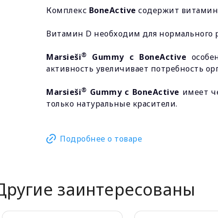
Комплекс
BoneActive
содержит витамин 
Витамин D необходим для нормального ро
®
Marsieši
Gummy с BoneActive
особен
активность увеличивает потребность ор
®
Marsieši
Gummy с BoneActive
имеет че
только натуральные красители.
Подробнее о товаре
Другие заинтересованы