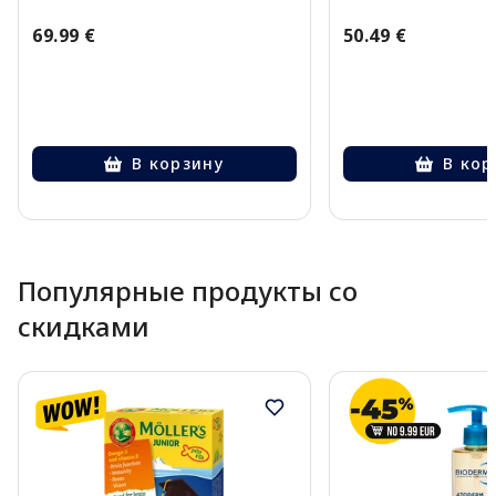
69.99 €
50.49 €
В корзину
В кор
Page 1 of 10
Популярные продукты со
скидками