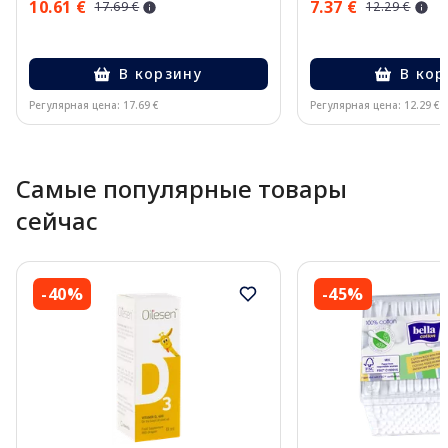
10.61 €
7.37 €
17.69 €
12.29 €
В корзину
В кор
Регулярная цена: 17.69 €
Регулярная цена: 12.29 €
Page 1 of 10
Самые популярные товары
сейчас
-40%
-45%