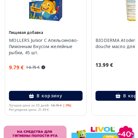
Пищевая добавка
MOLLERS Junior C Апельсиново-
BIODERMA Atoderm 
Лимонным Вкусом желейные
douche масло для 
рыбки, 45 шт.
13.99 €
9.79 €
10.75 €
В корзину
В кор
Лучшая цена за 30 дней:
10.75 €
(-9%)
Регулярная цена: 21.49 €
Page 1 of 10