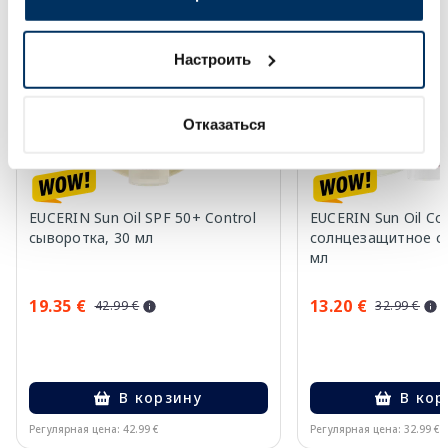
-55%
-60%
Настроить
Отказаться
EUCERIN Sun Oil SPF 50+ Control
EUCERIN Sun Oil Co
сыворотка, 30 мл
солнцезащитное ср
мл
19.35 €
13.20 €
42.99 €
32.99 €
В корзину
В кор
Регулярная цена: 42.99 €
Регулярная цена: 32.99 €