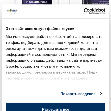
INSTITUT ESTHEDERM Intensive
INSTITUT ESTHEDER
Hyaluronic+ крем для лица, 50 мл
Pro-Collagen+ крем
Этот сайт использует файлы «куки»
мл
Мы используем файлы cookie, чтобы анализировать
трафик, подбирать для вас подходящий контент и
47.29 €
52.15 €
51.30 €
59.35 €
рекламу, а также дать вам возможность делиться
информацией в социальных сетях. Мы передаем
В корзину
В кор
информацию о ваших действиях на сайте партнерам
Google: социальным сетям и компаниям,
Лучшая цена за 30 дней:
51.30 €
(-8%)
Лучшая цена за 30 дней:
Регулярная цена: 73.29 €
Регулярная цена: 84.79 €
занимающимся рекламой и веб-аналитикой. Наши
Page 1 of 10
партнеры могут комбинировать эти сведения с
предоставленной вами информацией, а также
Солнечная защита летом ☀️
данными, которые они получили при использовании
Показать сведения
вами их сервисов.
Более...
Разрешить все