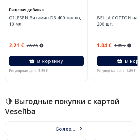
Пищевая добавка
OILESEN Витамин D3 400 масло,
BELLA COTTON ват
10 мл
200 шт.
2.21 €
1.04 €
3.69 €
1.89 €
В корзину
В кор
Регулярная цена: 3.69 €
Регулярная цена: 1.89 €
Page 1 of 15
🍋 Выгодные покупки с картой
Veselība
Более...