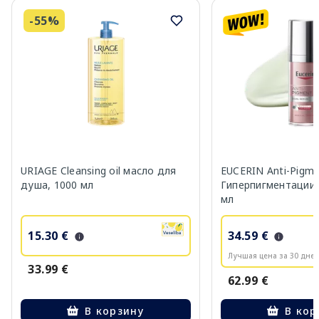
-55%
URIAGE Cleansing oil масло для
EUCERIN Anti-Pigm
душа, 1000 мл
Гиперпигментации 
мл
15.30 €
34.59 €
Лучшая цена за 30 дней
33.99 €
62.99 €
В корзину
В кор