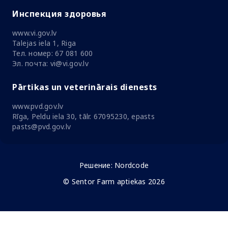
Инспекция здоровья
www.vi.gov.lv
Talejas iela 1, Riga
Тел. номер: 67 081 600
Эл. почта: vi@vi.gov.lv
Pārtikas un veterinārais dienests
www.pvd.gov.lv
Rīga, Peldu iela 30, tālr. 67095230, epasts
pasts@pvd.gov.lv
Решение:
Nordcode
© Sentor Farm aptiekas 2026