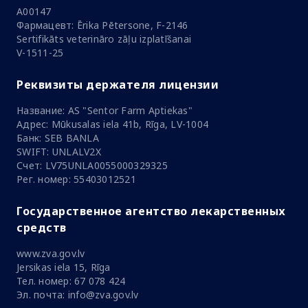
A00147
Фармацевт: Ērika Pētersone, F-2146
Sertifikāts veterināro zāļu izplatīšanai
V-1511-25
Реквизиты держателя лицензии
Название: AS "Sentor Farm Aptiekas"
Адрес: Mūkusalas iela 41b, Rīga, LV-1004
Банк: SEB BANLA
SWIFT: UNLALV2X
Счет: LV75UNLA0055000329325
Рег. номер: 55403012521
Государственное агентство лекарственных
средств
www.zva.gov.lv
Jersikas iela 15, Rīga
Тел. номер: 67 078 424
Эл. почта: info@zva.gov.lv