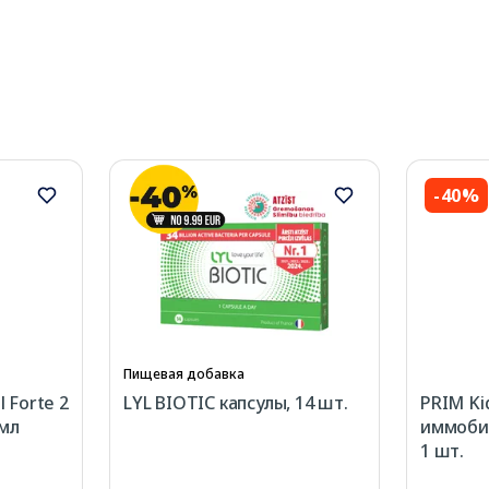
-40%
Пищевая добавка
 Forte 2
LYL BIOTIC капсулы, 14 шт.
PRIM Ki
 мл
иммоби
1 шт.