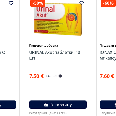
-50%
-60%
Пищевая добавка
Пищевая 
 Oil
URINAL Akut таблетки, 10
JONAX 
шт.
мг капсу
7.50 €
7.60 €
14.99 €
у
В корзину
Регулярная цена: 14.99 €
Регулярная