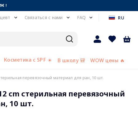
€ !
цевт
Связаться с нами
FAQ
RU
Косметика с SPF ☀️
В школу 🎒
WOW цены 🔥
 стерильная перевязочный материал для ран, 10 шт.
x12 cm стерильная перевязочный
н, 10 шт.