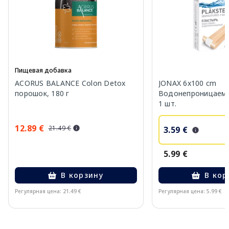
Пищевая добавка
ACORUS BALANCE Colon Detox
JONAX 6x100 cm
порошок, 180 г
Водонепроницаемы
1 шт.
12.89 €
21.49 €
3.59 €
5.99 €
В корзину
В кор
Регулярная цена: 21.49 €
Регулярная цена: 5.99 €
Page 1 of 10