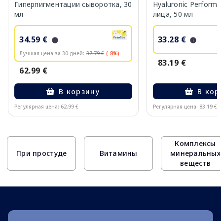
Гиперпигментации сыворотка, 30
Hyaluronic Perform
мл
лица, 50 мл
34.59 €
33.28 €
Лучшая цена за 30 дней:
37.79 €
(-8%)
83.19 €
62.99 €
В корзину
В кор
Регулярная цена: 62.99 €
Регулярная цена: 83.19 €
Page 1 of 10
Комплексы
При простуде
Витамины
минеральных
веществ