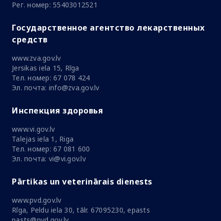
Рег. номер: 55403012521
Государственное агентство лекарственных
средств
www.zva.gov.lv
Jersikas iela 15, Rīga
Тел. номер: 67 078 424
Эл. почта: info@zva.gov.lv
Инспекция здоровья
www.vi.gov.lv
Talejas iela 1, Riga
Тел. номер: 67 081 600
Эл. почта: vi@vi.gov.lv
Pārtikas un veterinārais dienests
www.pvd.gov.lv
Rīga, Peldu iela 30, tālr. 67095230, epasts
pasts@pvd.gov.lv