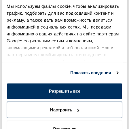
В корзину
В кор
Мы используем файлы cookie, чтобы анализировать
Регулярная цена: 46.00 €
Регулярная цена: 57.99 €
трафик, подбирать для вас подходящий контент и
рекламу, а также дать вам возможность делиться
Page 1 of 10
информацией в социальных сетях. Мы передаем
Солнечная защита летом ☀️
информацию о ваших действиях на сайте партнерам
Google: социальным сетям и компаниям,
занимающимся рекламой и веб-аналитикой. Наши
Более...
партнеры могут комбинировать эти сведения с
предоставленной вами информацией, а также
данными, которые они получили при использовании
-60%
-60%
Показать сведения
вами их сервисов.
Разрешить все
Настроить
EUCERIN Kids Dry Touch SPF 50+
BABE Sunscreen SP
крем-гель, 200 мл
солнцезащитное ср
Отказаться