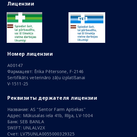
Лицензии
Номер лицензии
A00147
Фармацевт: Ērika Pētersone, F-2146
Sertifikāts veterināro zāļu izplatīšanai
V-1511-25
Реквизиты держателя лицензии
Название: AS "Sentor Farm Aptiekas"
Адрес: Mūkusalas iela 41b, Rīga, LV-1004
Банк: SEB BANLA
SWIFT: UNLALV2X
Счет: LV75UNLA0055000329325