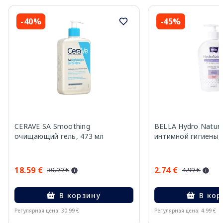
-40%
-45%
CERAVE SA Smoothing
BELLA Hydro Natura
очищающий гель, 473 мл
интимной гигиены,
18.59 €
2.74 €
30.99 €
4.99 €
В корзину
В кор
Регулярная цена: 30.99 €
Регулярная цена: 4.99 €