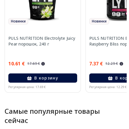
Новинки
Новинки
PULS NUTRITION Electrolyte Juicy
PULS NUTRITION Ele
Pear порошок, 240 г
Raspberry Bliss пор
10.61 €
7.37 €
17.69 €
12.29 €
В корзину
В кор
Регулярная цена: 17.69 €
Регулярная цена: 12.29 €
Page 1 of 10
Самые популярные товары
сейчас