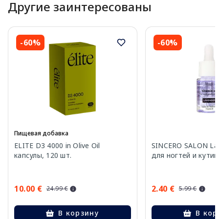
Другие заинтересованы
-60%
-60%
Пищевая добавка
ELITE D3 4000 in Olive Oil
SINCERO SALON La
капсулы, 120 шт.
для ногтей и кутик
10.00 €
2.40 €
24.99 €
5.99 €
В корзину
В кор