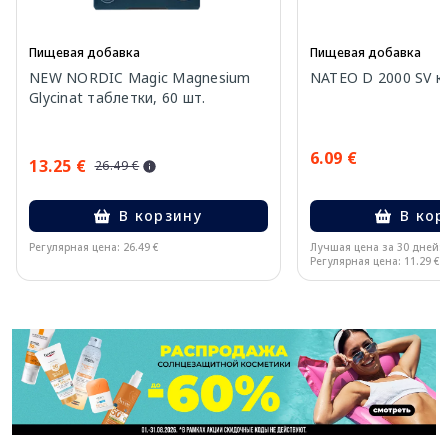
Пищевая добавка
Пищевая добавка
NEW NORDIC Magic Magnesium
NATEO D 2000 SV ка
Glycinat таблетки, 60 шт.
6.09 €
13.25 €
26.49 €
В корзину
В кор
Регулярная цена: 26.49 €
Лучшая цена за 30 дней:
Регулярная цена: 11.29 €
Page 1 of 11