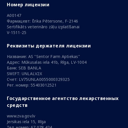
Номер лицензии
A00147
Фармацевт: Ērika Pētersone, F-2146
Sertifikāts veterināro zāļu izplatīšanai
V-1511-25
Реквизиты держателя лицензии
Название: AS "Sentor Farm Aptiekas"
Адрес: Mūkusalas iela 41b, Rīga, LV-1004
Банк: SEB BANLA
SWIFT: UNLALV2X
Счет: LV75UNLA0055000329325
Рег. номер: 55403012521
Государственное агентство лекарственных
средств
www.zva.gov.lv
Jersikas iela 15, Rīga
Тел. номер: 67 078 424