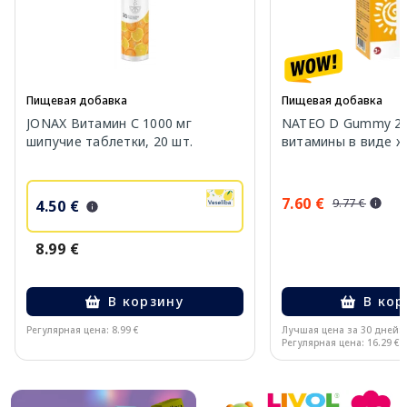
Пищевая добавка
Пищевая добавка
JONAX Витамин С 1000 мг
NATEO D Gummy 20
шипучие таблетки, 20 шт.
витамины в виде же
7.60 €
9.77 €
4.50 €
8.99 €
В корзину
В кор
Регулярная цена: 8.99 €
Лучшая цена за 30 дней:
Регулярная цена: 16.29 €
Page 1 of 10