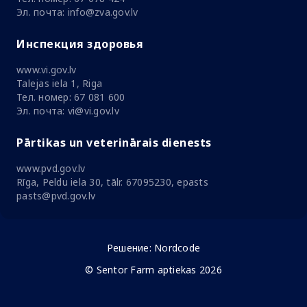
Эл. почта: info@zva.gov.lv
Инспекция здоровья
www.vi.gov.lv
Talejas iela 1, Riga
Тел. номер: 67 081 600
Эл. почта: vi@vi.gov.lv
Pārtikas un veterinārais dienests
www.pvd.gov.lv
Rīga, Peldu iela 30, tālr. 67095230, epasts
pasts@pvd.gov.lv
Решение:
Nordcode
© Sentor Farm aptiekas 2026