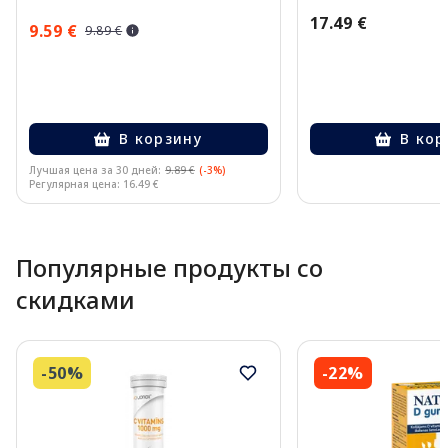
17.49 €
9.59 €
9.89 €
В корзину
В кор
Лучшая цена за 30 дней:
9.89 €
(-3%)
Регулярная цена: 16.49 €
Page 1 of 10
Популярные продукты со
скидками
-50%
-22%