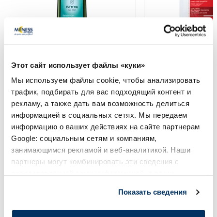
WELEDA Восстанавливающий
VICHY Dercos Energ
тоник для волос, 100 мл
Укрепляющий шамп
Этот сайт использует файлы «куки»
Мы используем файлы cookie, чтобы анализировать
трафик, подбирать для вас подходящий контент и
19.69 €
29.29 €
рекламу, а также дать вам возможность делиться
информацией в социальных сетях. Мы передаем
информацию о ваших действиях на сайте партнерам
В корзину
В кор
Google: социальным сетям и компаниям,
занимающимся рекламой и веб-аналитикой. Наши
Page 1 of 10
партнеры могут комбинировать эти сведения с
предоставленной вами информацией, а также
Солнечная защита летом ☀️
данными, которые они получили при использовании
Показать сведения
вами их сервисов.
Более...