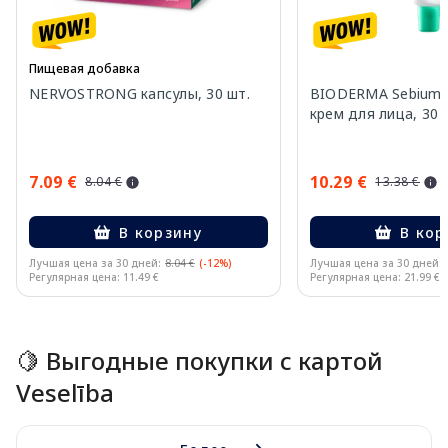
Пищевая добавка
NERVOSTRONG капсулы, 30 шт.
BIODERMA Sebium M
крем для лица, 30 
7.09 €
10.29 €
8.04 €
13.38 €
В корзину
В кор
Лучшая цена за 30 дней:
8.04 €
(-12%)
Лучшая цена за 30 дней:
Регулярная цена: 11.49 €
Регулярная цена: 21.99 €
Page 1 of 15
🍋 Выгодные покупки с картой
Veselība