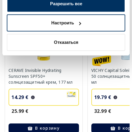
Разрешить все
-45%
-40%
Настроить
Отказаться
CERAVE Invisible Hydrating
VICHY Capital Solei
Sunscreen SPF50+
50 солнцезащитный
солнцезащитный крем, 177 мл
мл
14.29 €
19.79 €
25.99 €
32.99 €
В корзину
В кор