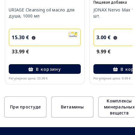
Пищевая добавка
URIAGE Cleansing oil масло для
JONAX Nervo Max т
душа, 1000 мл
шт.
15.30 €
3.00 €
33.99 €
9.99 €
В корзину
В кор
Регулярная цена: 33.99 €
Регулярная цена: 9.99 €
Page 1 of 10
Комплексы
При простуде
Витамины
минеральных
веществ