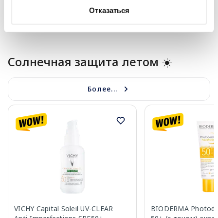
В корзину
В кор
Отказаться
Регулярная цена: 20.59 €
Регулярная цена: 18.99 €
Page 1 of 10
Солнечная защита летом ☀️
Более...
VICHY Capital Soleil UV-CLEAR
BIODERMA Photode