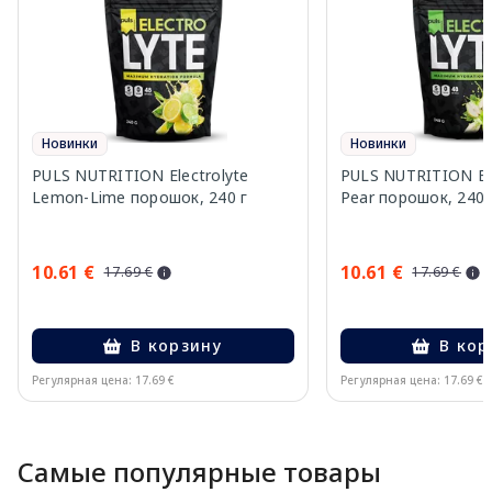
Новинки
Новинки
PULS NUTRITION Electrolyte
PULS NUTRITION Elec
Lemon-Lime порошок, 240 г
Pear порошок, 240 
10.61 €
10.61 €
17.69 €
17.69 €
В корзину
В кор
Регулярная цена: 17.69 €
Регулярная цена: 17.69 €
Page 1 of 10
Самые популярные товары