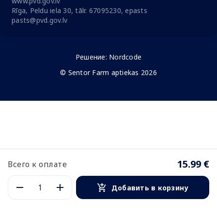
www.pvd.gov.lv
Rīga, Peldu iela 30, tālr. 67095230, epasts
pasts@pvd.gov.lv
Решение:
Nordcode
© Sentor Farm aptiekas 2026
15.99 €
Всего к оплате
Добавить в корзину