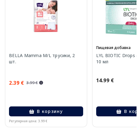
Пищевая добавка
BELLA Mamma M/L трусики, 2
LYL BIOTIC Drops (
шт.
10 мл
14.99 €
2.39 €
3.99 €
В корзину
В кор
Регулярная цена: 3.99 €
Page 1 of 10