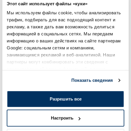
Этот сайт использует файлы «куки»
Популярные в категории
Мы используем файлы cookie, чтобы анализировать
трафик, подбирать для вас подходящий контент и
рекламу, а также дать вам возможность делиться
информацией в социальных сетях. Мы передаем
-30%
-30%
информацию о ваших действиях на сайте партнерам
Google: социальным сетям и компаниям,
занимающимся рекламой и веб-аналитикой. Наши
партнеры могут комбинировать эти сведения с
предоставленной вами информацией, а также
данными, которые они получили при использовании
Показать сведения
вами их сервисов.
GEGE Genius Baby DPRS (4-9 kg)
PAMPERS Harmonie 1
Midi 3 подгузники, 52 шт.
подгузники, 50 шт.
Разрешить все
14.41 €
13.29 €
20.59 €
18.99 €
Настроить