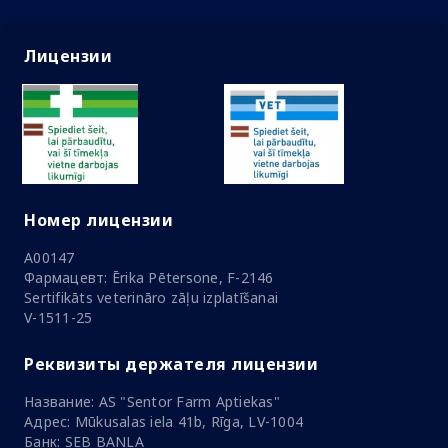
Лицензии
Номер лицензии
A00147
Фармацевт: Ērika Pētersone, F-2146
Sertifikāts veterināro zāļu izplatīšanai
V-1511-25
Реквизиты держателя лицензии
Название: AS "Sentor Farm Aptiekas"
Адрес: Mūkusalas iela 41b, Rīga, LV-1004
Банк: SEB BANLA