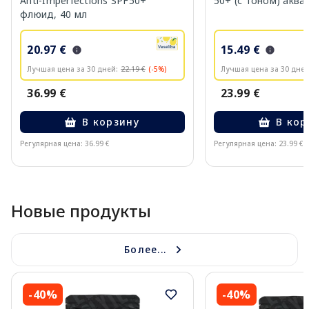
Anti-Imperfections SPF50+
50+ (с тоном) аква
флюид, 40 мл
20.97 €
15.49 €
Лучшая цена за 30 дней:
22.19 €
(-5%)
Лучшая цена за 30 дней
36.99 €
23.99 €
В корзину
В кор
Регулярная цена: 36.99 €
Регулярная цена: 23.99 €
Page 1 of 10
Новые продукты
Более...
-40%
-40%