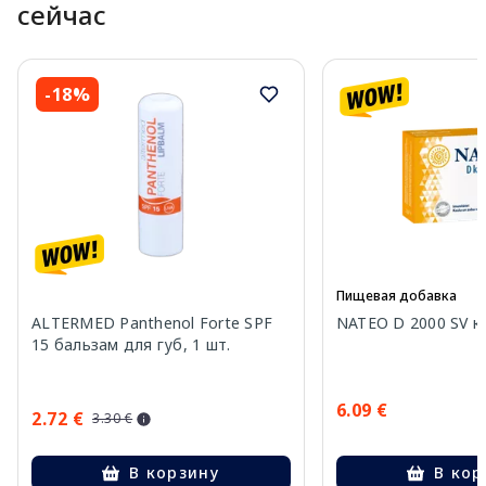
сейчас
-18%
Пищевая добавка
ALTERMED Panthenol Forte SPF
NATEO D 2000 SV ка
15 бальзам для губ, 1 шт.
6.09 €
2.72 €
3.30 €
В корзину
В кор