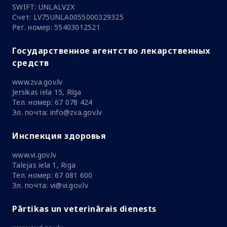
SWIFT: UNLALV2X
Счет: LV75UNLA0055000329325
Рег. номер: 55403012521
Государственное агентство лекарственных
средств
www.zva.gov.lv
Jersikas iela 15, Rīga
Тел. номер: 67 078 424
Эл. почта: info@zva.gov.lv
Инспекция здоровья
www.vi.gov.lv
Talejas iela 1, Riga
Тел. номер: 67 081 600
Эл. почта: vi@vi.gov.lv
Pārtikas un veterinārais dienests