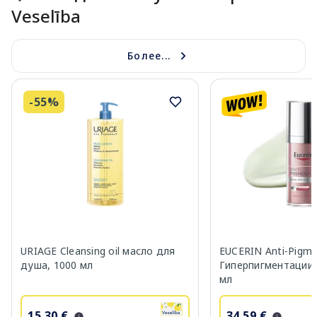
Veselība
Более...
-55%
URIAGE Cleansing oil масло для
EUCERIN Anti-Pigm
душа, 1000 мл
Гиперпигментации 
мл
15.30 €
34.59 €