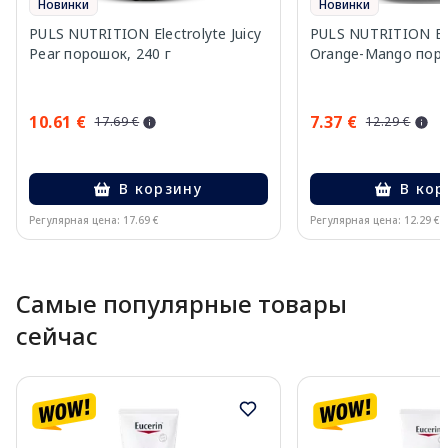
Новинки
Новинки
PULS NUTRITION Electrolyte Juicy
PULS NUTRITION Ele
Pear порошок, 240 г
Orange-Mango поро
10.61 €
7.37 €
17.69 €
12.29 €
В корзину
В кор
Регулярная цена: 17.69 €
Регулярная цена: 12.29 €
Page 1 of 10
Самые популярные товары
сейчас