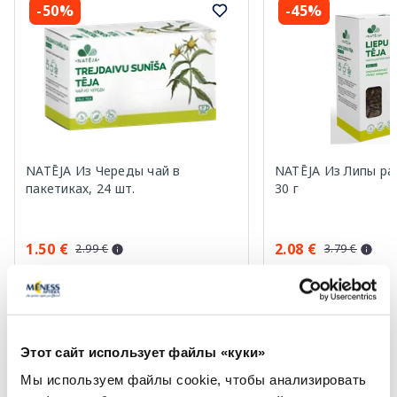
-50%
-45%
NATĒJA Из Череды чай в
NATĒJA Из Липы ра
пакетиках, 24 шт.
30 г
1.50 €
2.08 €
2.99 €
3.79 €
В корзину
В кор
Регулярная цена: 2.99 €
Регулярная цена: 3.79 €
Этот сайт использует файлы «куки»
Page 1 of 10
Мы используем файлы cookie, чтобы анализировать