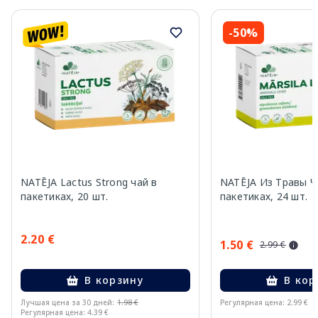
-50%
NATĒJA Lactus Strong чай в
NATĒJA Из Травы Ч
пакетиках, 20 шт.
пакетиках, 24 шт.
2.20 €
1.50 €
2.99 €
В корзину
В кор
Лучшая цена за 30 дней:
1.98 €
Регулярная цена: 2.99 €
Регулярная цена: 4.39 €