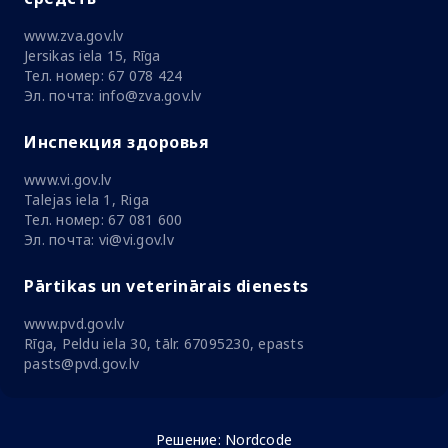
www.zva.gov.lv
Jersikas iela 15, Rīga
Тел. номер: 67 078 424
Эл. почта: info@zva.gov.lv
Инспекция здоровья
www.vi.gov.lv
Talejas iela 1, Riga
Тел. номер: 67 081 600
Эл. почта: vi@vi.gov.lv
Pārtikas un veterinārais dienests
www.pvd.gov.lv
Rīga, Peldu iela 30, tālr. 67095230, epasts
pasts@pvd.gov.lv
Решение:
Nordcode