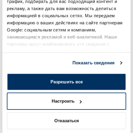
трафик, подбирать для вас подходящий контент и
Солнечная защита летом ☀️
рекламу, а также дать вам возможность делиться
информацией в социальных сетях. Мы передаем
Более...
информацию о ваших действиях на сайте партнерам
Google: социальным сетям и компаниям,
занимающимся рекламой и веб-аналитикой. Наши
партнеры могут комбинировать эти сведения с
предоставленной вами информацией, а также
данными, которые они получили при использовании
Показать сведения
вами их сервисов.
Разрешить все
BIODERMA Photoderm SPF 50+
VICHY Capital Soleil
солнцезащитное средство, 50 г
in-1 SPF50 солнце
Настроить
средство, 50 мл
15.99 €
15.57 €
Отказаться
Лучшая цена за 30 дней:
17.49 €
(-9%)
Лучшая цена за 30 дней