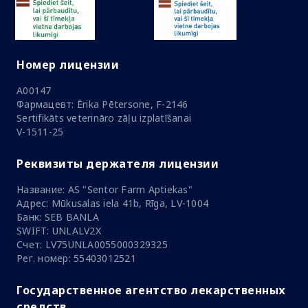
Номер лицензии
A00147
Фармацевт: Ērika Pētersone, F-2146
Sertifikāts veterināro zāļu izplatīšanai
V-1511-25
Реквизиты держателя лицензии
Название: AS "Sentor Farm Aptiekas"
Адрес: Mūkusalas iela 41b, Rīga, LV-1004
Банк: SEB BANLA
SWIFT: UNLALV2X
Счет: LV75UNLA0055000329325
Рег. номер: 55403012521
Государственное агентство лекарственных
средств