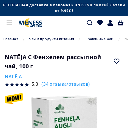
БЕСПЛАТНАЯ доставка в пакоматы UNISEND по всей Латвии
от 9.99€ !
Главная
Чаи и продукты питания
Травянные чаи
N
NATĒJA С Фенхелем рассыпной
чай, 100 г
NATĒJA
(34 отзыва/отзывов)
5.0