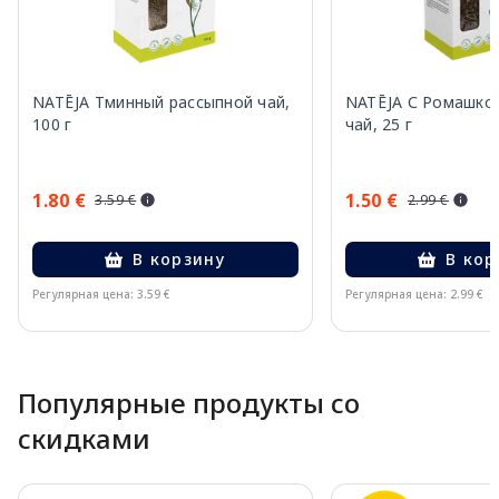
NATĒJA Тминный рассыпной чай,
NATĒJA С Ромашко
100 г
чай, 25 г
1.80 €
1.50 €
3.59 €
2.99 €
В корзину
В кор
Регулярная цена: 3.59 €
Регулярная цена: 2.99 €
Page 1 of 10
Популярные продукты со
скидками