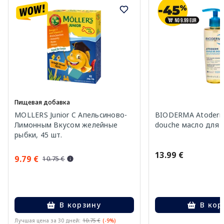
Пищевая добавка
MOLLERS Junior C Апельсиново-
BIODERMA Atoderm 
Лимонным Вкусом желейные
douche масло для 
рыбки, 45 шт.
13.99 €
9.79 €
10.75 €
В корзину
В кор
Лучшая цена за 30 дней:
10.75 €
(-9%)