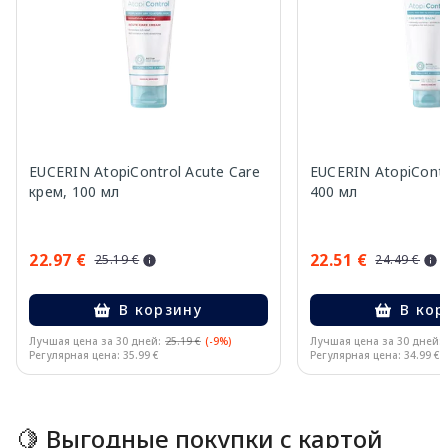
EUCERIN AtopiControl Acute Care
EUCERIN AtopiContr
крем, 100 мл
400 мл
22.97 €
22.51 €
25.19 €
24.49 €
В корзину
В кор
Лучшая цена за 30 дней:
25.19 €
(-9%)
Лучшая цена за 30 дней:
Регулярная цена: 35.99 €
Регулярная цена: 34.99 €
Page 1 of 15
🍋 Выгодные покупки с картой