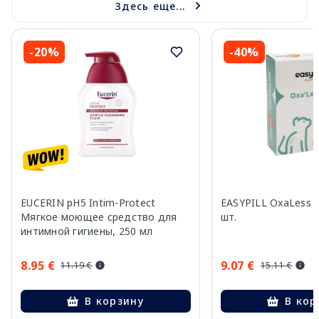
Здесь еще...
-20%
-40%
EUCERIN pH5 Intim-Protect
EASYPILL OxaLess п
Мягкое моющее средство для
шт.
интимной гигиены, 250 мл
8.95 €
9.07 €
11.19 €
15.11 €
В корзину
В кор