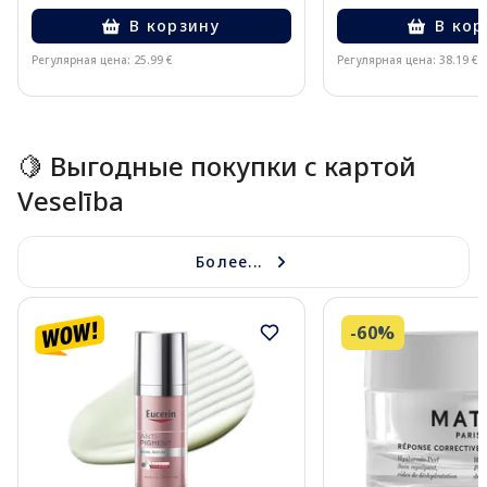
В корзину
В кор
Регулярная цена: 25.99 €
Регулярная цена: 38.19 €
Page 1 of 15
🍋 Выгодные покупки с картой
Veselība
Более...
-60%