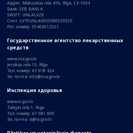
Адрес: Mūkusalas iela 41b, Rīga, LV-1004
Банк: SEB BANLA
SWIFT: UNLALV2X
Счет: LV75UNLA0055000329325
Рег. номер: 55403012521
Государственное агентство лекарственных
средств
www.zva.gov.lv
Jersikas iela 15, Rīga
Тел. номер: 67 078 424
Эл. почта: info@zva.gov.lv
Инспекция здоровья
www.vi.gov.lv
Talejas iela 1, Riga
Тел. номер: 67 081 600
Эл. почта: vi@vi.gov.lv