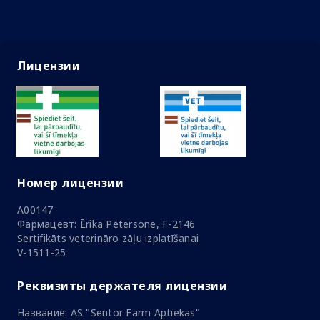
Лицензии
Номер лицензии
A00147
Фармацевт: Ērika Pētersone, F-2146
Sertifikāts veterināro zāļu izplatīšanai
V-1511-25
Реквизиты держателя лицензии
Название: AS "Sentor Farm Aptiekas"