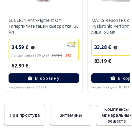
EUCERIN Anti-Pigment От
MATIS Reponse Corr
Гиперпигментации сыворотка, 30
Hyaluronic Perform
мл
лица, 50 мл
34.59 €
33.28 €
Лучшая цена за 30 дней:
37.79 €
(-8%)
83.19 €
62.99 €
В корзину
В кор
Регулярная цена: 62.99 €
Регулярная цена: 83.19 €
Page 1 of 10
Комплексы
При простуде
Витамины
минеральных
веществ