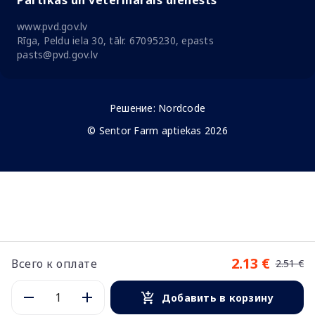
Pārtikas un veterinārais dienests
www.pvd.gov.lv
Rīga, Peldu iela 30, tālr. 67095230, epasts
pasts@pvd.gov.lv
Решение:
Nordcode
© Sentor Farm aptiekas 2026
2.13 €
Всего к оплате
2.51 €
Добавить в корзину