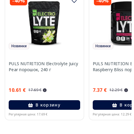
-40%
-40%
Новинки
Новинки
PULS NUTRITION Electrolyte Juicy
PULS NUTRITION Ele
Pear порошок, 240 г
Raspberry Bliss пор
10.61 €
7.37 €
17.69 €
12.29 €
В корзину
В кор
Регулярная цена: 17.69 €
Регулярная цена: 12.29 €
Page 1 of 10