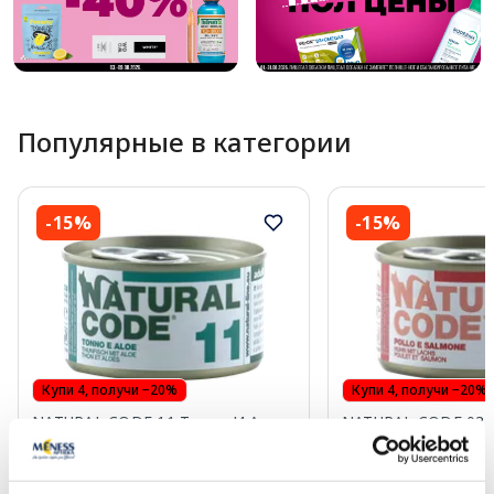
Популярные в категории
-15%
-15%
Купи 4, получи −20%
Купи 4, получи −20%
NATURAL CODE 11 Тунец И Алоэ
NATURAL CODE 03 
Вера консервы для кошек, 85 г
Лосось консервы дл