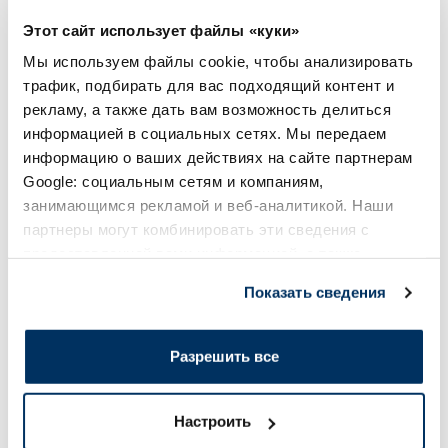
2.13 €
2.13 €
2.51 €
2.51 €
Этот сайт использует файлы «куки»
Мы используем файлы cookie, чтобы анализировать
трафик, подбирать для вас подходящий контент и
В корзину
В кор
рекламу, а также дать вам возможность делиться
Регулярная цена: 2.51 €
Регулярная цена: 2.51 €
информацией в социальных сетях. Мы передаем
Page 1 of 10
информацию о ваших действиях на сайте партнерам
Google: социальным сетям и компаниям,
Солнечная защита летом ☀️
занимающимся рекламой и веб-аналитикой. Наши
партнеры могут комбинировать эти сведения с
предоставленной вами информацией, а также
Более...
данными, которые они получили при использовании
Показать сведения
вами их сервисов.
-60%
-60%
Разрешить все
Настроить