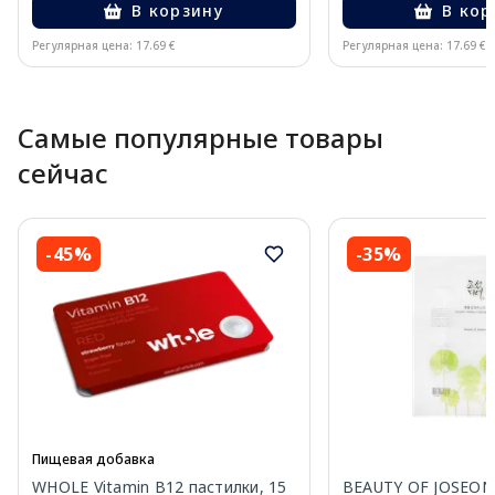
В корзину
В кор
Регулярная цена: 17.69 €
Регулярная цена: 17.69 €
Page 1 of 10
Самые популярные товары
сейчас
-45%
-35%
Пищевая добавка
WHOLE Vitamin B12 пастилки, 15
BEAUTY OF JOSEON 