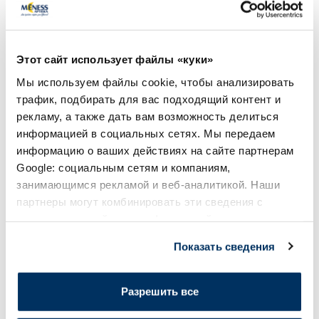
Купи 4, получи −20%
Купи 4, получи −20%
NATURAL CODE Тунец И Мелкая
NATURAL CODE 26 
Белая Рыба консервы для кошек,
Индейка консервы 
Этот сайт использует файлы «куки»
85 г
г
Мы используем файлы cookie, чтобы анализировать
трафик, подбирать для вас подходящий контент и
2.13 €
2.13 €
2.51 €
2.51 €
рекламу, а также дать вам возможность делиться
информацией в социальных сетях. Мы передаем
В корзину
В кор
информацию о ваших действиях на сайте партнерам
Google: социальным сетям и компаниям,
Регулярная цена: 2.51 €
Регулярная цена: 2.51 €
занимающимся рекламой и веб-аналитикой. Наши
Page 1 of 10
партнеры могут комбинировать эти сведения с
предоставленной вами информацией, а также
Солнечная защита летом ☀️
данными, которые они получили при использовании
Показать сведения
вами их сервисов.
Более...
Разрешить все
-60%
-60%