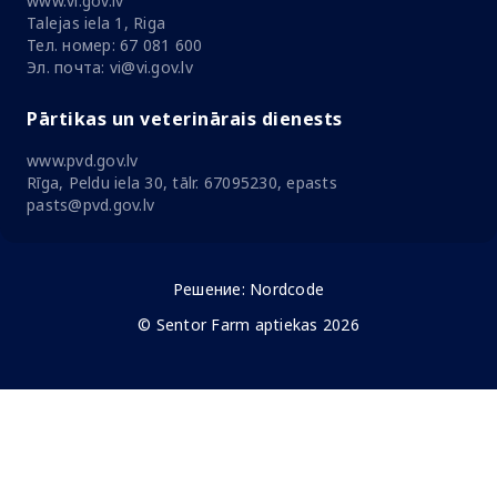
www.vi.gov.lv
Talejas iela 1, Riga
Тел. номер: 67 081 600
Эл. почта: vi@vi.gov.lv
Pārtikas un veterinārais dienests
www.pvd.gov.lv
Rīga, Peldu iela 30, tālr. 67095230, epasts
pasts@pvd.gov.lv
Решение:
Nordcode
© Sentor Farm aptiekas 2026