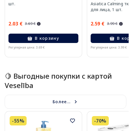
шт.
Asiatica Calming т
для лица, 1 шт.
2.03 €
2.59 €
3.69 €
3.99 €
В корзину
В кор
Регулярная цена: 3.69 €
Регулярная цена: 3.99 €
Page 1 of 15
🍋 Выгодные покупки с картой
Veselība
Более...
-55%
-70%