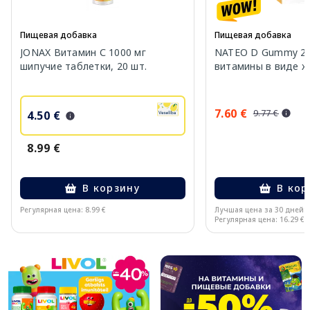
Пищевая добавка
Пищевая добавка
JONAX Витамин С 1000 мг
NATEO D Gummy 20
шипучие таблетки, 20 шт.
витамины в виде же
7.60 €
9.77 €
4.50 €
8.99 €
В корзину
В кор
Регулярная цена: 8.99 €
Лучшая цена за 30 дней:
Регулярная цена: 16.29 €
Page 1 of 10