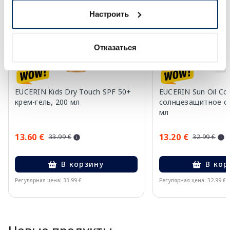
Настроить
Отказаться
EUCERIN Kids Dry Touch SPF 50+
EUCERIN Sun Oil Co
крем-гель, 200 мл
солнцезащитное ср
мл
13.60 €
13.20 €
33.99 €
32.99 €
В корзину
В кор
Регулярная цена: 33.99 €
Регулярная цена: 32.99 €
Page 1 of 10