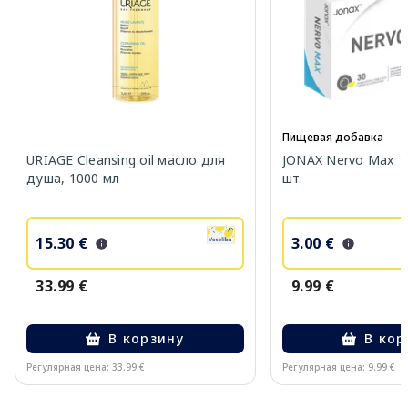
Пищевая добавка
URIAGE Cleansing oil масло для
JONAX Nervo Max т
душа, 1000 мл
шт.
15.30 €
3.00 €
33.99 €
9.99 €
В корзину
В кор
Регулярная цена: 33.99 €
Регулярная цена: 9.99 €
Page 1 of 10