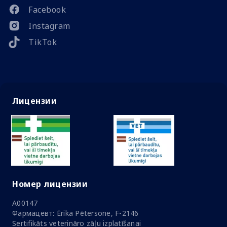
Facebook
Instagram
TikTok
Лицензии
Номер лицензии
A00147
Фармацевт: Ērika Pētersone, F-2146
Sertifikāts veterināro zāļu izplatīšanai