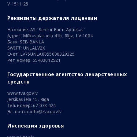
V-1511-25
Реквизиты держателя лицензии
Название: AS "Sentor Farm Aptiekas"
Адрес: Mūkusalas iela 41b, Rīga, LV-1004
Банк: SEB BANLA
SWIFT: UNLALV2X
Счет: LV75UNLA0055000329325
Рег. номер: 55403012521
Государственное агентство лекарственных
средств
www.zva.gov.lv
Jersikas iela 15, Rīga
Тел. номер: 67 078 424
Эл. почта: info@zva.gov.lv
Инспекция здоровья