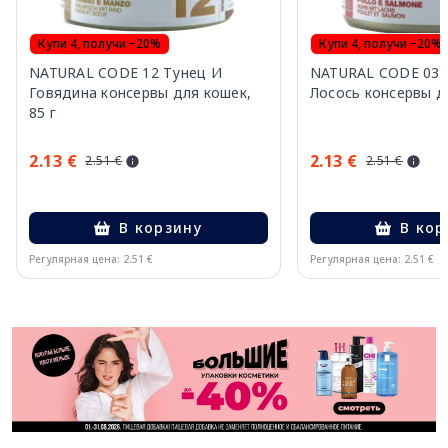
Купи 4, получи −20%
Купи 4, получи −20%
NATURAL CODE 12 Тунец И
NATURAL CODE 03 
Говядина консервы для кошек,
Лосось консервы дл
85 г
2.13 €
2.13 €
2.51 €
2.51 €
В корзину
В кор
Регулярная цена: 2.51 €
Регулярная цена: 2.51 €
Page 1 of 11