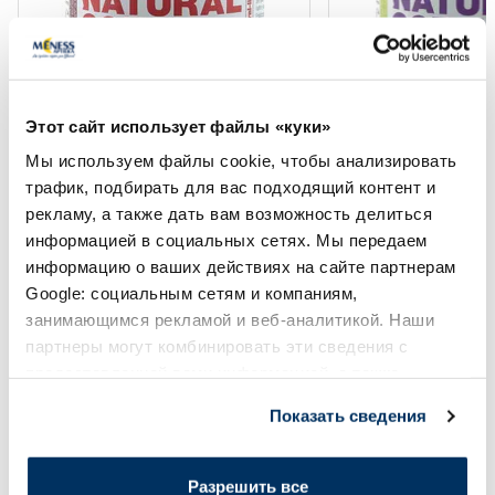
Купи 4, получи −20%
Купи 4, получи −20%
Этот сайт использует файлы «куки»
NATURAL CODE 04 Курица И
NATURAL CODE 21 
Тунец консервы для кошек, 85 г
Баранина И Карто
Мы используем файлы cookie, чтобы анализировать
для кошек, 85 г
трафик, подбирать для вас подходящий контент и
рекламу, а также дать вам возможность делиться
2.13 €
2.13 €
2.51 €
2.51 €
информацией в социальных сетях. Мы передаем
информацию о ваших действиях на сайте партнерам
Google: социальным сетям и компаниям,
В корзину
В кор
занимающимся рекламой и веб-аналитикой. Наши
Регулярная цена: 2.51 €
Регулярная цена: 2.51 €
партнеры могут комбинировать эти сведения с
Page 1 of 10
предоставленной вами информацией, а также
данными, которые они получили при использовании
Показать сведения
Солнечная защита летом ☀️
вами их сервисов.
Разрешить все
Более...