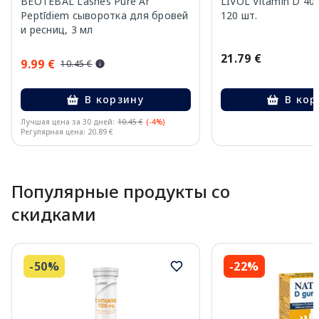
BEOTEBAL Lashes Pure Ar
LIVOL Vitamin D 40
Peptīdiem сыворотка для бровей
120 шт.
и ресниц, 3 мл
21.79 €
9.99 €
10.45 €
В корзину
В кор
Лучшая цена за 30 дней:
10.45 €
(-4%)
Регулярная цена: 20.89 €
Page 1 of 10
Популярные продукты со
скидками
-50%
-22%