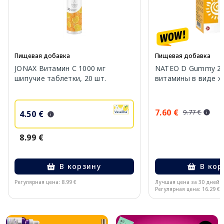
Пищевая добавка
Пищевая добавка
JONAX Витамин С 1000 мг
NATEO D Gummy 20
шипучие таблетки, 20 шт.
витамины в виде же
7.60 €
9.77 €
4.50 €
8.99 €
В корзину
В кор
Регулярная цена: 8.99 €
Лучшая цена за 30 дней:
Регулярная цена: 16.29 €
Page 1 of 10