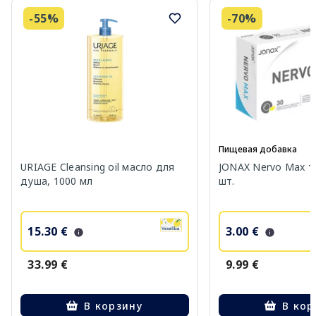
-55%
-70%
Пищевая добавка
URIAGE Cleansing oil масло для
JONAX Nervo Max т
душа, 1000 мл
шт.
15.30 €
3.00 €
33.99 €
9.99 €
В корзину
В кор