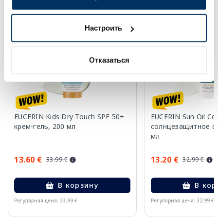
-60%
-60%
Настроить
Отказаться
EUCERIN Kids Dry Touch SPF 50+
EUCERIN Sun Oil Co
крем-гель, 200 мл
солнцезащитное ср
мл
13.60 €
13.20 €
33.99 €
32.99 €
В корзину
В кор
Регулярная цена: 33.99 €
Регулярная цена: 32.99 €