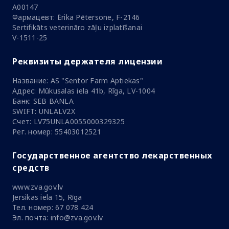
A00147
Фармацевт: Ērika Pētersone, F-2146
Sertifikāts veterināro zāļu izplatīšanai
V-1511-25
Реквизиты держателя лицензии
Название: AS "Sentor Farm Aptiekas"
Адрес: Mūkusalas iela 41b, Rīga, LV-1004
Банк: SEB BANLA
SWIFT: UNLALV2X
Счет: LV75UNLA0055000329325
Рег. номер: 55403012521
Государственное агентство лекарственных
средств
www.zva.gov.lv
Jersikas iela 15, Rīga
Тел. номер: 67 078 424
Эл. почта: info@zva.gov.lv