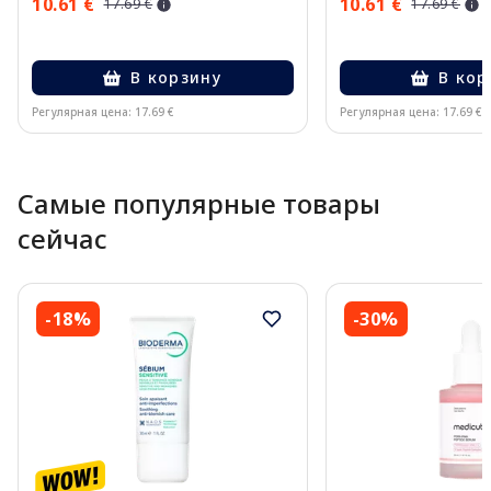
10.61 €
10.61 €
17.69 €
17.69 €
В корзину
В кор
Регулярная цена: 17.69 €
Регулярная цена: 17.69 €
Page 1 of 10
Самые популярные товары
сейчас
-18%
-30%