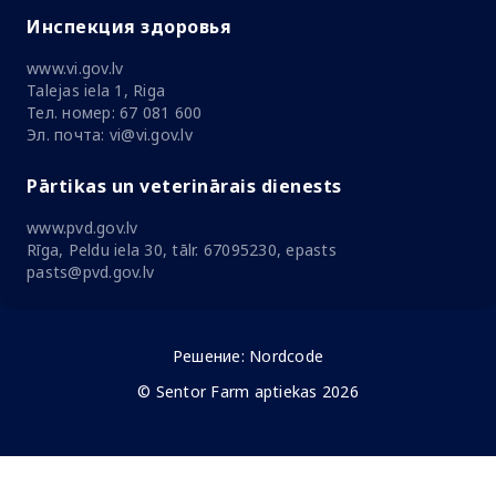
Инспекция здоровья
www.vi.gov.lv
Talejas iela 1, Riga
Тел. номер: 67 081 600
Эл. почта: vi@vi.gov.lv
Pārtikas un veterinārais dienests
www.pvd.gov.lv
Rīga, Peldu iela 30, tālr. 67095230, epasts
pasts@pvd.gov.lv
Решение:
Nordcode
© Sentor Farm aptiekas 2026