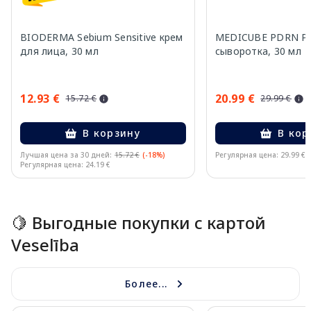
BIODERMA Sebium Sensitive крем
MEDICUBE PDRN Pin
для лица, 30 мл
сыворотка, 30 мл
12.93 €
20.99 €
15.72 €
29.99 €
В корзину
В кор
Лучшая цена за 30 дней:
15.72 €
(-18%)
Регулярная цена: 29.99 €
Регулярная цена: 24.19 €
Page 1 of 15
🍋 Выгодные покупки с картой
Veselība
Более...