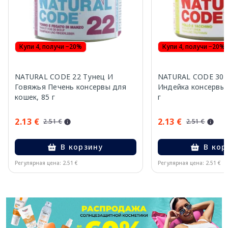
Купи 4, получи −20%
Купи 4, получи −20%
NATURAL CODE 22 Тунец И
NATURAL CODE 30 
Говяжья Печень консервы для
Индейка консервы 
кошек, 85 г
г
2.13 €
2.13 €
2.51 €
2.51 €
В корзину
В кор
Регулярная цена: 2.51 €
Регулярная цена: 2.51 €
Page 1 of 11