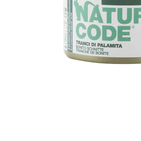
Item
1
of
1
Item
1
of
1