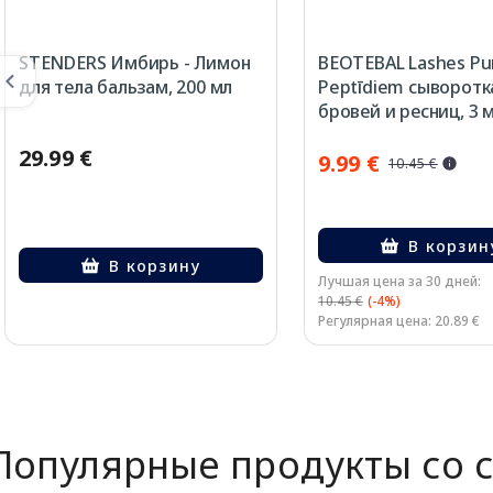
STENDERS Имбирь - Лимон
BEOTEBAL Lashes Pu
для тела бальзам, 200 мл
Peptīdiem сыворотк
бровей и ресниц, 3 
29.99 €
9.99 €
10.45 €
В корзин
В корзину
Лучшая цена за 30 дней:
10.45 €
(-4%)
Регулярная цена: 20.89 €
Page 1 of 2
Популярные продукты со 