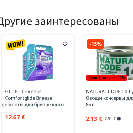
Другие заинтересованы
-15%
Купи 4, получи −20%
GILLETTE Venus
NATURAL CODE 14 Т
Comfortglide Breeze
Овощи консервы дл
кассеты для бритвенного
85 г
станка, 4 шт.
12.67 €
2.13 €
2.51 €