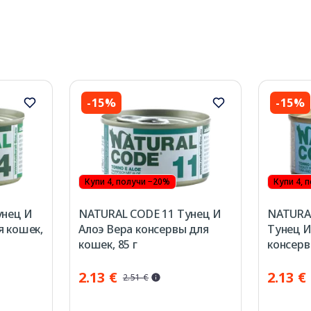
-15%
-15%
Купи 4, получи −20%
Купи 4, 
унец И
NATURAL CODE 11 Тунец И
NATURAL
я кошек,
Алоэ Вера консервы для
Тунец И
кошек, 85 г
консерв
2.13 €
2.13 €
2.51 €