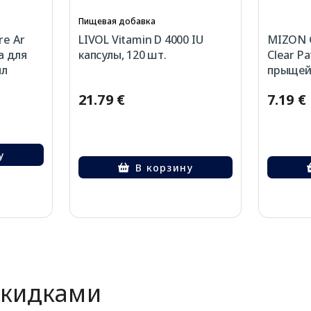
Пищевая добавка
re Ar
LIVOL Vitamin D 4000 IU
MIZON G
а для
капсулы, 120 шт.
Clear P
мл
прыщей,
21.79 €
7.19 €
у
В корзину
скидками