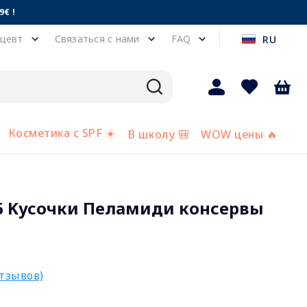
€ !
цевт
Связаться с нами
FAQ
RU
Косметика с SPF ☀️
В школу 🎒
WOW цены 🔥
6 Kусочки Пеламиди консервы
отзывов)