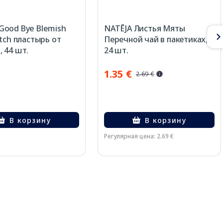
ood Bye Blemish
NATĒJA Листья Мяты
atch пластырь от
Перечной чай в пакетиках,
 44 шт.
24 шт.
1.35 €
2.69 €
В корзину
В корзину
Регулярная цена: 2.69 €