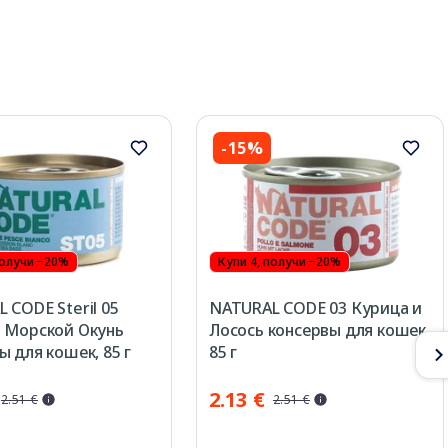
-15%
получи −20%
Купи 4, получи −20%
 CODE Steril 05
NATURAL CODE 03 Курица и
 Морской Окунь
Лосось консервы для кошек,
ы для кошек, 85 г
85 г
2.13 €
2.51 €
2.51 €