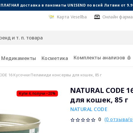
СПЛАТНАЯ доставка в пакоматы UNISEND по всей Латвии от 9.99
Карта Veselība
Онлайн фарма
Комплекты анализов 🩸
Медикаменты
Косметика
ODE 16 Kусочки Пеламиди консервы для кошек, 85 г
NATURAL CODE 1
Купи 4, получи −20%
для кошек, 85 г
NATURAL CODE
(0 отзыва/
0