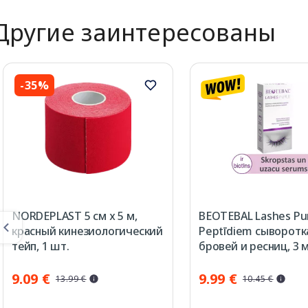
Другие заинтересованы
-35%
NORDEPLAST 5 см х 5 м,
BEOTEBAL Lashes Pu
красный кинезиологический
Peptīdiem сыворотк
тейп, 1 шт.
бровей и ресниц, 3 
9.09 €
9.99 €
13.99 €
10.45 €