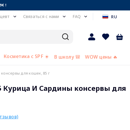
€ !
цевт
Связаться с нами
FAQ
RU
Косметика с SPF ☀️
В школу 🎒
WOW цены 🔥
консервы для кошек, 85 г
5 Курица И Сардины консервы для
отзывов)