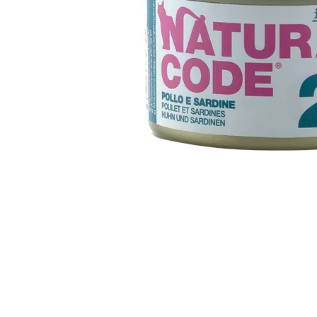
Item
1
of
1
Item
1
of
1