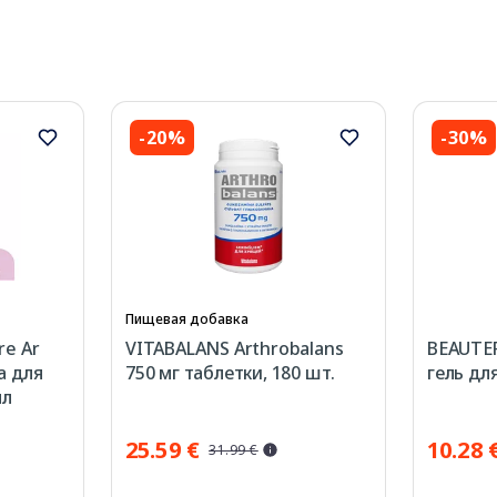
-20%
-30%
Пищевая добавка
re Ar
VITABALANS Arthrobalans
BEAUTER
а для
750 мг таблетки, 180 шт.
гель дл
мл
25.59 €
10.28 
31.99 €