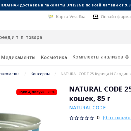
СПЛАТНАЯ доставка в пакоматы UNISEND по всей Латвии от 9.99
Карта Veselība
Онлайн фарма
Комплекты анализов 🩸
Медикаменты
Косметика
лакомства
Консервы
NATURAL CODE 25 Курица И Сардины 
NATURAL CODE 2
Купи 4, получи −20%
кошек, 85 г
NATURAL CODE
(0 отзыва/
0