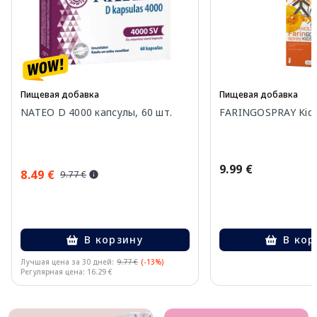
Пищевая добавка
Пищевая добавка
NATEO D 4000 капсулы, 60 шт.
FARINGOSPRAY Kids
9.99 €
8.49 €
9.77 €
В корзину
В кор
Лучшая цена за 30 дней:
9.77 €
(-13%)
Регулярная цена: 16.29 €
Page 1 of 10