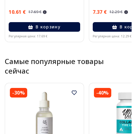
10.61 €
7.37 €
17.69 €
12.29 €
В корзину
В кор
Регулярная цена: 17.69 €
Регулярная цена: 12.29 €
Page 1 of 10
Самые популярные товары
сейчас
-30%
-40%