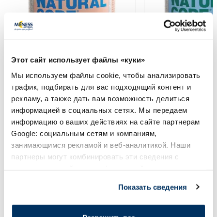
Купи 4, получи −20%
Купи 4, получи −20%
NATURAL CODE Steril 04 Тунец И
NATURAL CODE Ster
Этот сайт использует файлы «куки»
Анчоусы консервы для кошек, 85
Морской Окунь ко
Мы используем файлы cookie, чтобы анализировать
г
кошек, 85 г
трафик, подбирать для вас подходящий контент и
рекламу, а также дать вам возможность делиться
2.13 €
2.13 €
2.51 €
2.51 €
информацией в социальных сетях. Мы передаем
информацию о ваших действиях на сайте партнерам
Google: социальным сетям и компаниям,
В корзину
В кор
занимающимся рекламой и веб-аналитикой. Наши
Регулярная цена: 2.51 €
Регулярная цена: 2.51 €
партнеры могут комбинировать эти сведения с
Page 1 of 10
предоставленной вами информацией, а также
данными, которые они получили при использовании
Солнечная защита летом ☀️
Показать сведения
вами их сервисов.
Более...