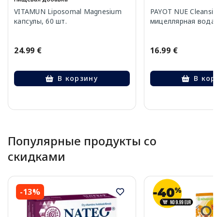
VITAMUN Liposomal Magnesium
PAYOT NUE Cleansi
капсулы, 60 шт.
мицеллярная вода,
24.99 €
16.99 €
В корзину
В кор
Page 1 of 10
Популярные продукты со
скидками
-13%