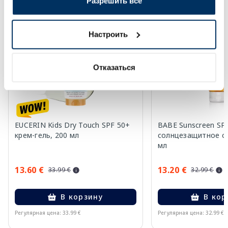
Разрешить все
-60%
-60%
Настроить
Отказаться
EUCERIN Kids Dry Touch SPF 50+
BABE Sunscreen SP
крем-гель, 200 мл
солнцезащитное ср
мл
13.60 €
13.20 €
33.99 €
32.99 €
В корзину
В кор
Регулярная цена: 33.99 €
Регулярная цена: 32.99 €