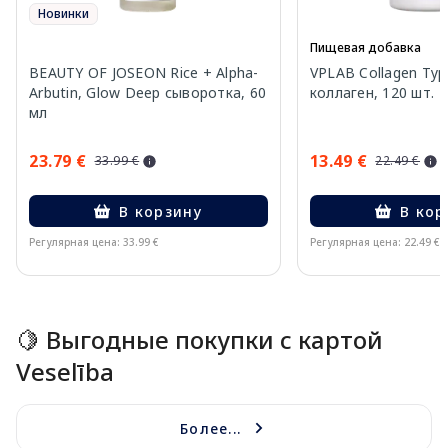
Новинки
Пищевая добавка
BEAUTY OF JOSEON Rice + Alpha-
VPLAB Collagen Type
Arbutin, Glow Deep сыворотка, 60
коллаген, 120 шт.
мл
23.79 €
13.49 €
33.99 €
22.49 €
В корзину
В кор
Регулярная цена: 33.99 €
Регулярная цена: 22.49 €
Page 1 of 15
🍋 Выгодные покупки с картой
Veselība
Более...