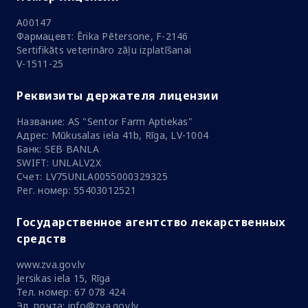
A00147
Фармацевт: Ērika Pētersone, F-2146
Sertifikāts veterināro zāļu izplatīšanai
V-1511-25
Реквизиты держателя лицензии
Название: AS "Sentor Farm Aptiekas"
Адрес: Mūkusalas iela 41b, Rīga, LV-1004
Банк: SEB BANLA
SWIFT: UNLALV2X
Счет: LV75UNLA0055000329325
Рег. номер: 55403012521
Государственное агентство лекарственных
средств
www.zva.gov.lv
Jersikas iela 15, Rīga
Тел. номер: 67 078 424
Эл. почта: info@zva.gov.lv