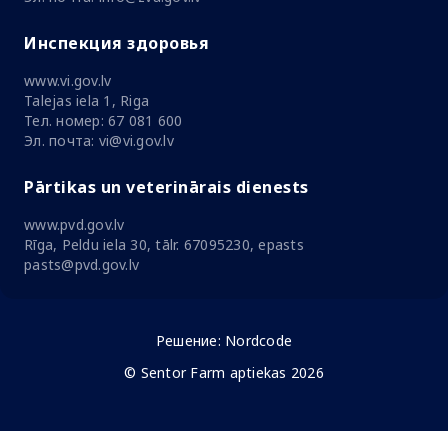
Инспекция здоровья
www.vi.gov.lv
Talejas iela 1, Riga
Тел. номер: 67 081 600
Эл. почта: vi@vi.gov.lv
Pārtikas un veterinārais dienests
www.pvd.gov.lv
Rīga, Peldu iela 30, tālr. 67095230, epasts
pasts@pvd.gov.lv
Решение:
Nordcode
© Sentor Farm aptiekas 2026