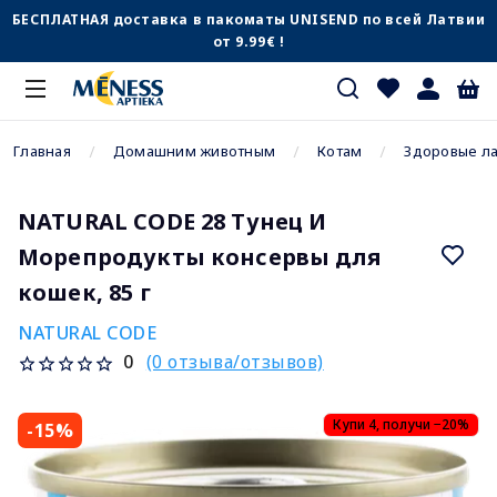
БЕСПЛАТНАЯ доставка в пакоматы UNISEND по всей Латвии
от 9.99€ !
Главная
Домашним животным
Котам
Здоровые л
NATURAL CODE 28 Тунец И
Морепродукты консервы для
кошек, 85 г
NATURAL CODE
(0 отзыва/отзывов)
0
Купи 4, получи −20%
-15%