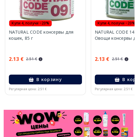
Купи 4, получи −20%
Купи 4, получи −20%
NATURAL CODE консервы для
NATURAL CODE 14 
кошек, 85 г
Овощи консервы дл
2.13 €
2.13 €
2.51 €
2.51 €
В корзину
В кор
Регулярная цена: 2.51 €
Регулярная цена: 2.51 €
Page 1 of 11