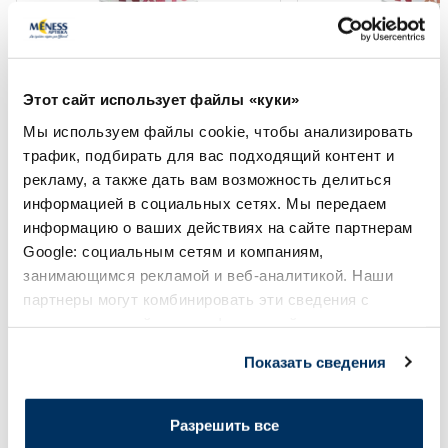
Купи 4, получи −20%
Купи 4, получи −20%
NATURAL CODE XL 10 Тунец И
NATURAL CODE XL5 
Этот сайт использует файлы «куки»
Скумбрия влажный корм, 170 г
Brown Rice влажный
Мы используем файлы cookie, чтобы анализировать
трафик, подбирать для вас подходящий контент и
3.72 €
3.72 €
4.38 €
4.38 €
рекламу, а также дать вам возможность делиться
информацией в социальных сетях. Мы передаем
информацию о ваших действиях на сайте партнерам
В корзину
В кор
Google: социальным сетям и компаниям,
Регулярная цена: 4.38 €
Регулярная цена: 4.38 €
занимающимся рекламой и веб-аналитикой. Наши
партнеры могут комбинировать эти сведения с
Page 1 of 10
предоставленной вами информацией, а также
данными, которые они получили при использовании
Солнечная защита летом ☀️
Показать сведения
вами их сервисов.
Более...
Разрешить все