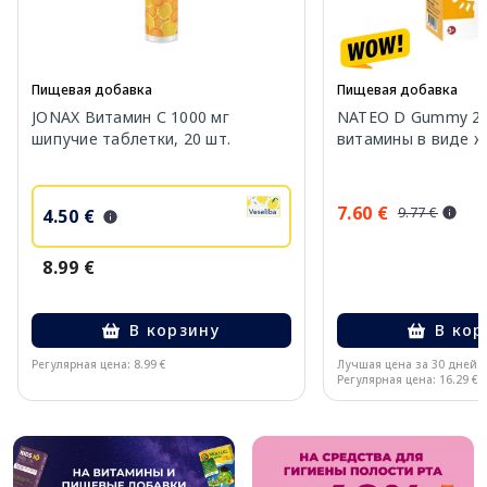
Пищевая добавка
Пищевая добавка
JONAX Витамин С 1000 мг
NATEO D Gummy 20
шипучие таблетки, 20 шт.
витамины в виде же
7.60 €
9.77 €
4.50 €
8.99 €
В корзину
В кор
Регулярная цена: 8.99 €
Лучшая цена за 30 дней:
Регулярная цена: 16.29 €
Page 1 of 10