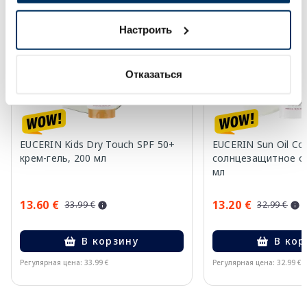
-60%
-60%
Настроить
Отказаться
EUCERIN Kids Dry Touch SPF 50+
EUCERIN Sun Oil Co
крем-гель, 200 мл
солнцезащитное ср
мл
13.60 €
13.20 €
33.99 €
32.99 €
В корзину
В кор
Регулярная цена: 33.99 €
Регулярная цена: 32.99 €
Page 1 of 10