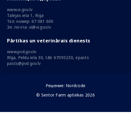
www.vi.gov.lv
Talejas iela 1, Riga
Тел. номер: 67 081 600
Эл. почта: vi@vi.gov.lv
Pārtikas un veterinārais dienests
www.pvd.gov.lv
Rīga, Peldu iela 30, tālr. 67095230, epasts
pasts@pvd.gov.lv
Решение:
Nordcode
© Sentor Farm aptiekas 2026