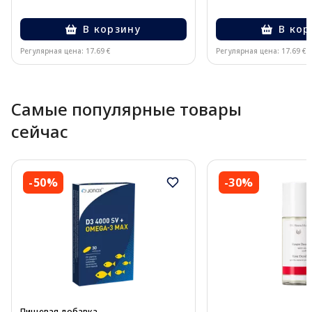
В корзину
В кор
Регулярная цена: 17.69 €
Регулярная цена: 17.69 €
Page 1 of 10
Самые популярные товары
сейчас
-50%
-30%
Пищевая добавка