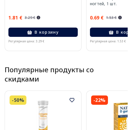
ногтей, 1 шт.
1.81 €
0.69 €
3.29 €
1.53 €
В корзину
В кор
Регулярная цена: 3.29 €
Регулярная цена: 1.53 €
Page 1 of 10
Популярные продукты со
скидками
-50%
-22%