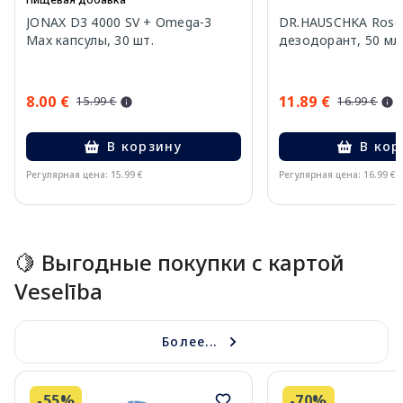
JONAX D3 4000 SV + Omega-3
DR.HAUSCHKA Rose
Max капсулы, 30 шт.
дезодорант, 50 мл
8.00 €
11.89 €
15.99 €
16.99 €
В корзину
В кор
Регулярная цена: 15.99 €
Регулярная цена: 16.99 €
Page 1 of 15
🍋 Выгодные покупки с картой
Veselība
Более...
-55%
-70%