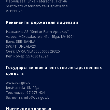
Фармацевт: Ērika Pētersone, F-2146
Sertifikāts veterināro zāļu izplatīšanai
V-1511-25
Реквизиты держателя лицензии
Название: AS "Sentor Farm Aptiekas"
Адрес: Mūkusalas iela 41b, Rīga, LV-1004
Банк: SEB BANLA
SWIFT: UNLALV2X
Счет: LV75UNLA0055000329325
Рег. номер: 55403012521
Государственное агентство лекарственных
средств
www.zva.gov.lv
Jersikas iela 15, Rīga
Тел. номер: 67 078 424
Эл. почта: info@zva.gov.lv
Инспекция здоровья