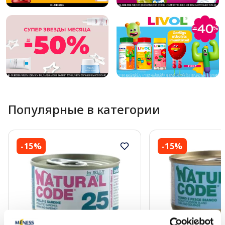
Популярные в категории
-15%
-15%
Купи 4, получи −20%
Купи 4, получи −20%