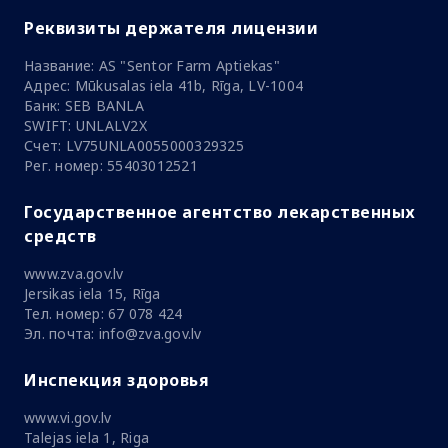
Реквизиты держателя лицензии
Название: AS "Sentor Farm Aptiekas"
Адрес: Mūkusalas iela 41b, Rīga, LV-1004
Банк: SEB BANLA
SWIFT: UNLALV2X
Счет: LV75UNLA0055000329325
Рег. номер: 55403012521
Государственное агентство лекарственных
средств
www.zva.gov.lv
Jersikas iela 15, Rīga
Тел. номер: 67 078 424
Эл. почта: info@zva.gov.lv
Инспекция здоровья
www.vi.gov.lv
Talejas iela 1, Riga