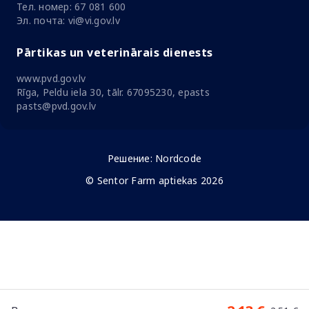
Тел. номер: 67 081 600
Эл. почта: vi@vi.gov.lv
Pārtikas un veterinārais dienests
www.pvd.gov.lv
Rīga, Peldu iela 30, tālr. 67095230, epasts
pasts@pvd.gov.lv
Решение:
Nordcode
© Sentor Farm aptiekas 2026