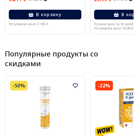
В корзину
В кор
Регулярная цена: 57.85 €
Лучшая цена за 30 дней:
Регулярная цена: 56.89 €
Page 1 of 10
Популярные продукты со
скидками
-50%
-22%