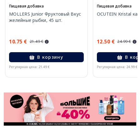
Пищевая добавка
Пищевая добавка
MOLLERS Junior Фруктовый Вкус
OCUTEIN Kristal кап
желейные рыбки, 45 шт.
10.75 €
12.50 €
21.49 €
24.99 €
В корзину
В кор
Регулярная цена: 21.49 €
Регулярная цена: 24.99 €
Page 1 of 11