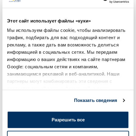
NATURAL CODE 25 Курица И
NATURAL CODE Ster
Сардины консервы для кошек, 85
Морской Окунь ко
г
кошек, 85 г
Этот сайт использует файлы «куки»
Мы используем файлы cookie, чтобы анализировать
2.13 €
2.13 €
2.51 €
2.51 €
трафик, подбирать для вас подходящий контент и
рекламу, а также дать вам возможность делиться
информацией в социальных сетях. Мы передаем
В корзину
В кор
информацию о ваших действиях на сайте партнерам
Регулярная цена: 2.51 €
Регулярная цена: 2.51 €
Google: социальным сетям и компаниям,
Page 1 of 10
занимающимся рекламой и веб-аналитикой. Наши
партнеры могут комбинировать эти сведения с
Солнечная защита летом ☀️
предоставленной вами информацией, а также
данными, которые они получили при использовании
Показать сведения
вами их сервисов.
Более...
Разрешить все
-60%
-60%