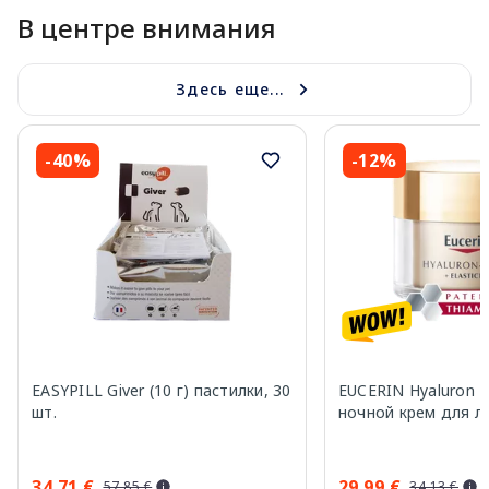
В центре внимания
Здесь еще...
-40%
-12%
EASYPILL Giver (10 г) пастилки, 30
EUCERIN Hyaluron Fil
шт.
ночной крем для ли
34.71 €
29.99 €
57.85 €
34.13 €