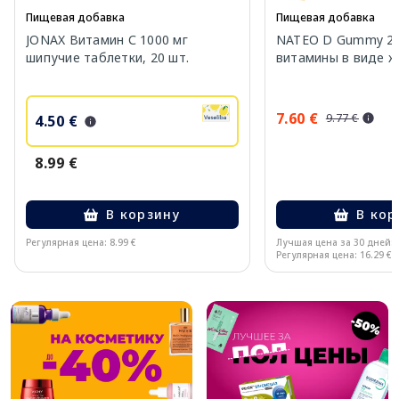
Пищевая добавка
Пищевая добавка
JONAX Витамин С 1000 мг
NATEO D Gummy 20
шипучие таблетки, 20 шт.
витамины в виде же
7.60 €
9.77 €
4.50 €
8.99 €
В корзину
В кор
Регулярная цена: 8.99 €
Лучшая цена за 30 дней:
Регулярная цена: 16.29 €
Page 1 of 10