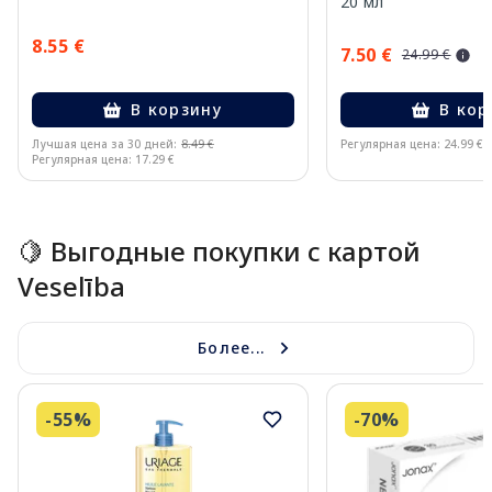
20 мл
8.55 €
7.50 €
24.99 €
В корзину
В кор
Лучшая цена за 30 дней:
8.49 €
Регулярная цена: 24.99 €
Регулярная цена: 17.29 €
Page 1 of 15
🍋 Выгодные покупки с картой
Veselība
Более...
-55%
-70%