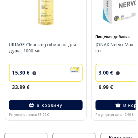
Пищевая добавка
URIAGE Cleansing oil масло для
JONAX Nervo Max т
душа, 1000 мл
шт.
15.30 €
3.00 €
33.99 €
9.99 €
В корзину
В кор
Регулярная цена: 33.99 €
Регулярная цена: 9.99 €
Page 1 of 10
Комплексы