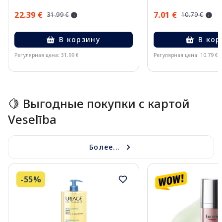
20ml
22.39 €
7.01 €
31.99 €
10.79 €
В корзину
В кор
Регулярная цена: 31.99 €
Регулярная цена: 10.79 €
Page 1 of 15
🍋 Выгодные покупки с картой
Veselība
Более...
-55%