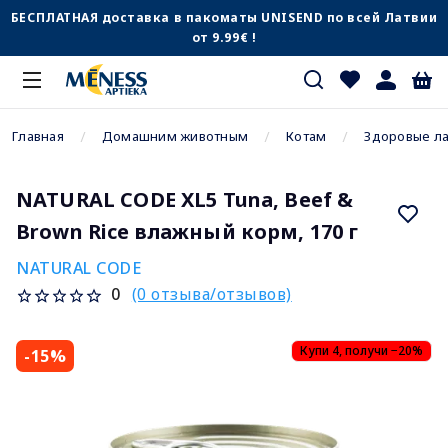
БЕСПЛАТНАЯ доставка в пакоматы UNISEND по всей Латвии
от 9.99€ !
Главная
Домашним животным
Котам
Здоровые л
NATURAL CODE XL5 Tuna, Beef &
Brown Rice влажный корм, 170 г
NATURAL CODE
(0 отзыва/отзывов)
0
Купи 4, получи −20%
-15%