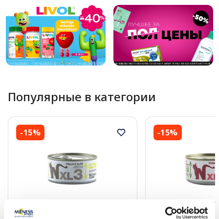
Популярные в категории
-15%
-15%
Купи 4, получи −20%
Купи 4, получи −20%