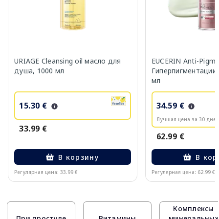
URIAGE Cleansing oil масло для
EUCERIN Anti-Pigm
душа, 1000 мл
Гиперпигментации 
мл
15.30 €
34.59 €
Лучшая цена за 30 дней
33.99 €
62.99 €
В корзину
В кор
Регулярная цена: 33.99 €
Регулярная цена: 62.99 €
Page 1 of 10
Комплексы
При простуде
Витамины
минеральных