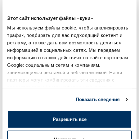
NATURAL CODE XL3 Курица И
NATURAL CODE XL 
Алоэ влажный корм, 170 г
Скумбрия влажный 
Этот сайт использует файлы «куки»
Мы используем файлы cookie, чтобы анализировать
3.72 €
3.72 €
4.38 €
4.38 €
трафик, подбирать для вас подходящий контент и
рекламу, а также дать вам возможность делиться
В корзину
В кор
информацией в социальных сетях. Мы передаем
информацию о ваших действиях на сайте партнерам
Регулярная цена: 4.38 €
Регулярная цена: 4.38 €
Google: социальным сетям и компаниям,
Page 1 of 10
занимающимся рекламой и веб-аналитикой. Наши
партнеры могут комбинировать эти сведения с
Солнечная защита летом ☀️
предоставленной вами информацией, а также
данными, которые они получили при использовании
Показать сведения
Более...
вами их сервисов.
Разрешить все
-60%
-60%