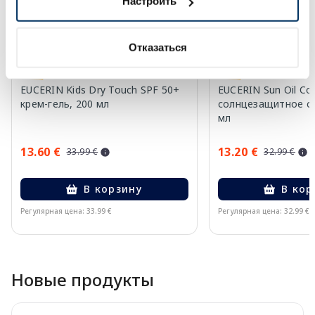
Настроить
Отказаться
EUCERIN Kids Dry Touch SPF 50+
EUCERIN Sun Oil Co
крем-гель, 200 мл
солнцезащитное ср
мл
13.60 €
13.20 €
33.99 €
32.99 €
В корзину
В кор
Регулярная цена: 33.99 €
Регулярная цена: 32.99 €
Page 1 of 10
Новые продукты