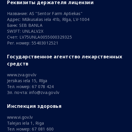
Реквизиты держателя лицензии
Название: AS "Sentor Farm Aptiekas"
Адрес: Mūkusalas iela 41b, Rīga, LV-1004
Банк: SEB BANLA
SWIFT: UNLALV2X
Счет: LV75UNLA0055000329325
Рег. номер: 55403012521
Государственное агентство лекарственных
средств
www.zva.gov.lv
Jersikas iela 15, Rīga
Тел. номер: 67 078 424
Эл. почта: info@zva.gov.lv
Инспекция здоровья
www.vi.gov.lv
Talejas iela 1, Riga
Тел. номер: 67 081 600