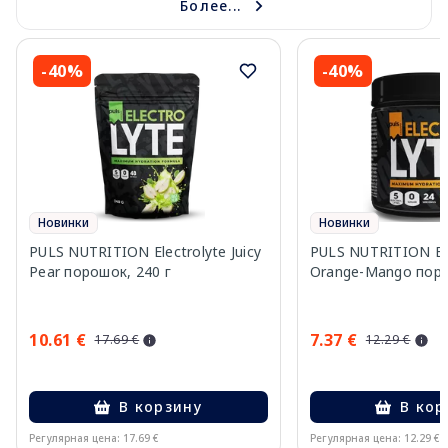
Более...
-40%
-40%
Новинки
Новинки
PULS NUTRITION Electrolyte Juicy
PULS NUTRITION Ele
Pear порошок, 240 г
Orange-Mango поро
10.61 €
7.37 €
17.69 €
12.29 €
В корзину
В кор
Регулярная цена: 17.69 €
Регулярная цена: 12.29 €