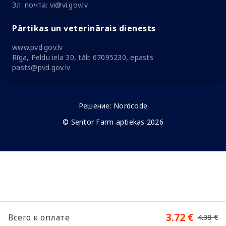
Эл. почта: vi@vi.gov.lv
Pārtikas un veterinārais dienests
www.pvd.gov.lv
Rīga, Peldu iela 30, tālr. 67095230, epasts
pasts@pvd.gov.lv
Решение:
Nordcode
© Sentor Farm aptiekas 2026
3.72 €
Всего к оплате
4.38 €