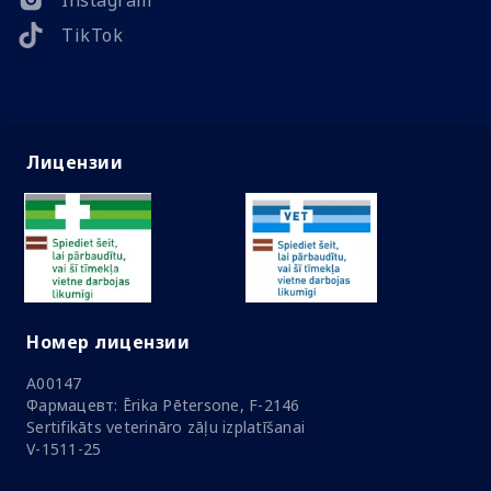
Instagram
TikTok
Лицензии
Номер лицензии
A00147
Фармацевт: Ērika Pētersone, F-2146
Sertifikāts veterināro zāļu izplatīšanai
V-1511-25