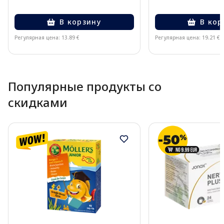
В корзину
В кор
Регулярная цена: 13.89 €
Регулярная цена: 19.21 €
Page 1 of 10
Популярные продукты со
скидками