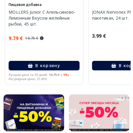
Пищевая добавка
MOLLERS Junior C Апельсиново-
JONAX Nervonex Plu
Лимонным Вкусом желейные
пакетиках, 24 шт.
рыбки, 45 шт.
3.99 €
9.79 €
10.75 €
В корзину
В кор
Лучшая цена за 30 дней:
10.75 €
(-9%)
Регулярная цена: 21.49 €
Page 1 of 10