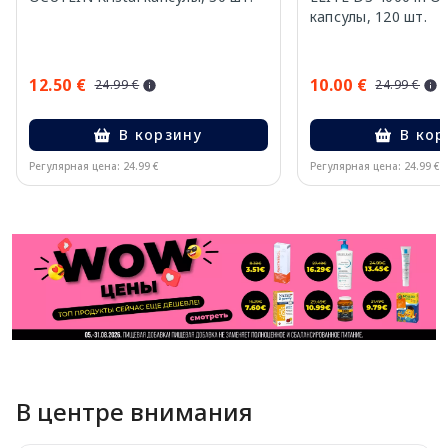
капсулы, 120 шт.
12.50 €
10.00 €
24.99 €
24.99 €
В корзину
В кор
Регулярная цена: 24.99 €
Регулярная цена: 24.99 €
Page 1 of 11
В центре внимания