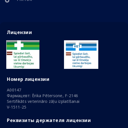
Лицензии
Номер лицензии
A00147
Фармацевт: Ērika Pētersone, F-2146
Sertifikāts veterināro zāļu izplatīšanai
V-1511-25
Реквизиты держателя лицензии