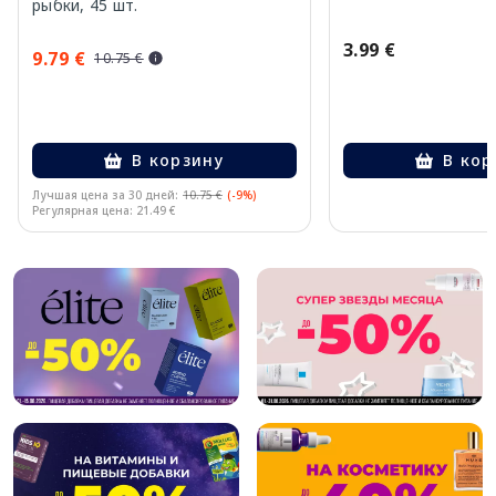
рыбки, 45 шт.
3.99 €
9.79 €
10.75 €
В корзину
В кор
Лучшая цена за 30 дней:
10.75 €
(-9%)
Регулярная цена: 21.49 €
Page 1 of 10