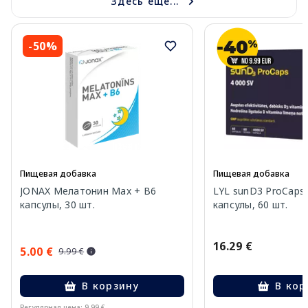
Здесь еще...
-50%
Пищевая добавка
Пищевая добавка
JONAX Мелатонин Max + B6
LYL sunD3 ProCaps 
капсулы, 30 шт.
капсулы, 60 шт.
16.29 €
5.00 €
9.99 €
В корзину
В кор
Регулярная цена: 9.99 €