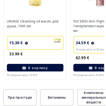
URIAGE Cleansing oil масло для
EUCERIN Anti-Pigm
душа, 1000 мл
Гиперпигментации 
мл
15.30 €
34.59 €
Лучшая цена за 30 дней
33.99 €
62.99 €
В корзину
В кор
Регулярная цена: 33.99 €
Регулярная цена: 62.99 €
Page 1 of 10
Комплексы
При простуде
Витамины
минеральных
веществ