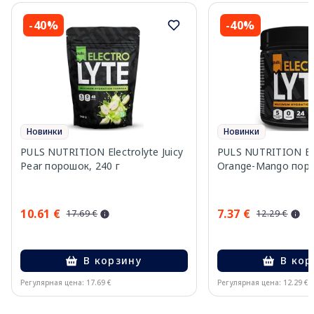
-40%
-40%
Новинки
Новинки
PULS NUTRITION Electrolyte Juicy
PULS NUTRITION Ele
Pear порошок, 240 г
Orange-Mango поро
10.61 €
7.37 €
17.69 €
12.29 €
В корзину
В кор
Регулярная цена: 17.69 €
Регулярная цена: 12.29 €
Page 1 of 10