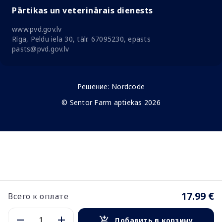
Pārtikas un veterinārais dienests
www.pvd.gov.lv
Rīga, Peldu iela 30, tālr. 67095230, epasts
pasts@pvd.gov.lv
Решение:
Nordcode
© Sentor Farm aptiekas 2026
17.99 €
Всего к оплате
Добавить в корзину