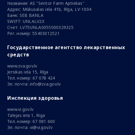
Название: AS "Sentor Farm Aptiekas"
Адрес: Mūkusalas iela 41b, Rīga, LV-1004
Банк: SEB BANLA
SWIFT: UNLALV2X
Счет: LV75UNLA0055000329325
Рег. номер: 55403012521
Государственное агентство лекарственных
средств
www.zva.gov.lv
Jersikas iela 15, Rīga
Тел. номер: 67 078 424
Эл. почта: info@zva.gov.lv
Инспекция здоровья
www.vi.gov.lv
Talejas iela 1, Riga
Тел. номер: 67 081 600
Эл. почта: vi@vi.gov.lv