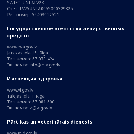
SWIFT: UNLALV2X
Счет: LV75UNLA0055000329325
Рег. номер: 55403012521
Государственное агентство лекарственных
средств
www.zva.gov.lv
Jersikas iela 15, Rīga
Тел. номер: 67 078 424
Эл. почта: info@zva.gov.lv
Инспекция здоровья
www.vi.gov.lv
Talejas iela 1, Riga
Тел. номер: 67 081 600
Эл. почта: vi@vi.gov.lv
Pārtikas un veterinārais dienests
www.pvd.gov.lv