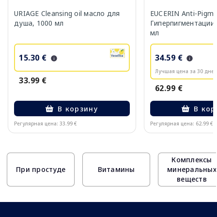
URIAGE Cleansing oil масло для
EUCERIN Anti-Pigm
душа, 1000 мл
Гиперпигментации 
мл
15.30 €
34.59 €
Лучшая цена за 30 дней
33.99 €
62.99 €
В корзину
В кор
Регулярная цена: 33.99 €
Регулярная цена: 62.99 €
Page 1 of 10
Комплексы
При простуде
Витамины
минеральных
веществ