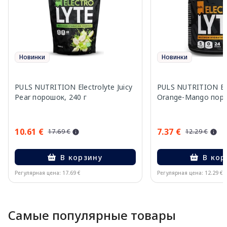
Новинки
Новинки
PULS NUTRITION Electrolyte Juicy
PULS NUTRITION Ele
Pear порошок, 240 г
Orange-Mango поро
10.61 €
7.37 €
17.69 €
12.29 €
В корзину
В кор
Регулярная цена: 17.69 €
Регулярная цена: 12.29 €
Page 1 of 10
Самые популярные товары