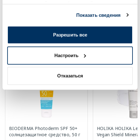
предоставленной вами информацией, а также
В корзину
В кор
данными, которые они получили при использовании
Показать сведения
Page 1 of 10
вами их сервисов.
Солнечная защита летом ☀️
Разрешить все
Более...
Настроить
-35%
Отказаться
BIODERMA Photoderm SPF 50+
HOLIKA HOLIKA Les
солнцезащитное средство, 50 г
Vegan Shield Minera