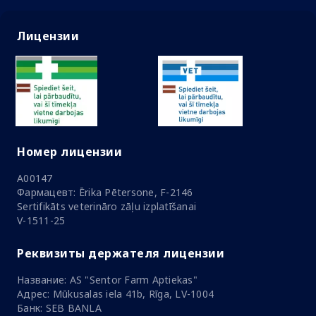
Лицензии
Номер лицензии
A00147
Фармацевт: Ērika Pētersone, F-2146
Sertifikāts veterināro zāļu izplatīšanai
V-1511-25
Реквизиты держателя лицензии
Название: AS "Sentor Farm Aptiekas"
Адрес: Mūkusalas iela 41b, Rīga, LV-1004
Банк: SEB BANLA