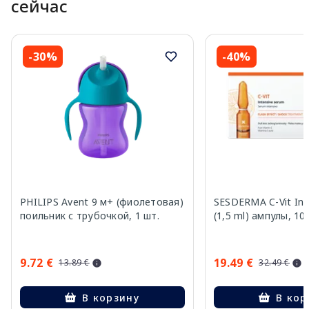
сейчас
-30%
-40%
PHILIPS Avent 9 м+ (фиолетовая)
SESDERMA C-Vit Int
поильник с трубочкой, 1 шт.
(1,5 ml) ампулы, 10
9.72 €
19.49 €
13.89 €
32.49 €
В корзину
В кор