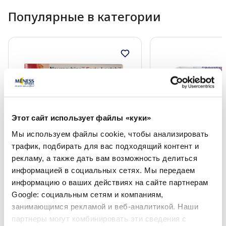
Популярные в категории
Этот сайт использует файлы «куки»
Мы используем файлы cookie, чтобы анализировать
Безрецептурные лекарства
Безрецептурные лека
трафик, подбирать для вас подходящий контент и
рекламу, а также дать вам возможность делиться
NEURORUBINE Forte Lactab
MAGNE B6 Premium 
таблетки в оболочке, 20 шт.
mg/10 mg таблетки
информацией в социальных сетях. Мы передаем
60 шт.
информацию о ваших действиях на сайте партнерам
Google: социальным сетям и компаниям,
Цена
Цена
6.29 €
9.49 €
занимающимся рекламой и веб-аналитикой. Наши
партнеры могут комбинировать эти сведения с