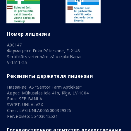
Номер лицензии
A00147
Фармацевт: Ērika Pētersone, F-2146
Sertifikāts veterināro zāļu izplatīšanai
V-1511-25
Реквизиты держателя лицензии
Название: AS "Sentor Farm Aptiekas"
Адрес: Mūkusalas iela 41b, Rīga, LV-1004
Банк: SEB BANLA
SWIFT: UNLALV2X
Счет: LV75UNLA0055000329325
Рег. номер: 55403012521
Государственное агентство лекарственных