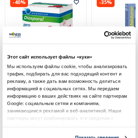
-40%
-35%
Этот сайт использует файлы «куки»
Пищевая добавка
Пищевая добавка
Мы используем файлы cookie, чтобы анализировать
MAGNESIUM Diasporal Pro Для
RFF Melatonin Drea
Мышц и Нервов пакетики, 30 шт.
мл
трафик, подбирать для вас подходящий контент и
рекламу, а также дать вам возможность делиться
информацией в социальных сетях. Мы передаем
13.19 €
5.52 €
21.99 €
8.49 €
информацию о ваших действиях на сайте партнерам
Google: социальным сетям и компаниям,
В корзину
В кор
занимающимся рекламой и веб-аналитикой. Наши
партнеры могут комбинировать эти сведения с
Регулярная цена: 21.99 €
Регулярная цена: 8.49 €
предоставленной вами информацией, а также
Page 1 of 10
данными, которые они получили при использовании
Показать сведения