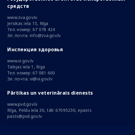
средств
www.zva.gov.lv
Jersikas iela 15, Rīga
Тел. номер: 67 078 424
Эл. почта: info@zva.gov.lv
Инспекция здоровья
www.vi.gov.lv
Talejas iela 1, Riga
Тел. номер: 67 081 600
Эл. почта: vi@vi.gov.lv
Pārtikas un veterinārais dienests
www.pvd.gov.lv
Rīga, Peldu iela 30, tālr. 67095230, epasts
pasts@pvd.gov.lv