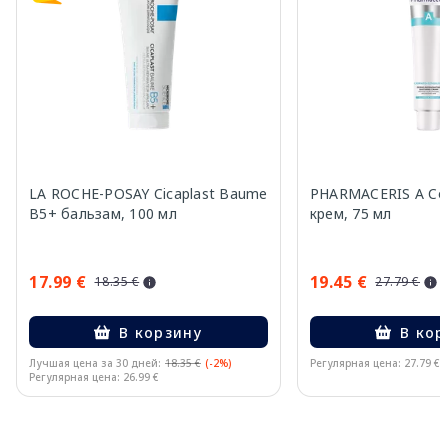
LA ROCHE-POSAY Cicaplast Baume
PHARMACERIS A Cor
B5+ бальзам, 100 мл
крем, 75 мл
17.99 €
19.45 €
18.35 €
27.79 €
В корзину
В кор
Лучшая цена за 30 дней:
18.35 €
(-2%)
Регулярная цена: 27.79 €
Регулярная цена: 26.99 €
Page 1 of 15