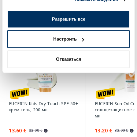
вами их сервисов.
Солнечная защита летом ☀️
Разрешить все
Более...
Настроить
-60%
-60%
Отказаться
EUCERIN Kids Dry Touch SPF 50+
EUCERIN Sun Oil Co
крем-гель, 200 мл
солнцезащитное ср
мл
13.60 €
13.20 €
33.99 €
32.99 €