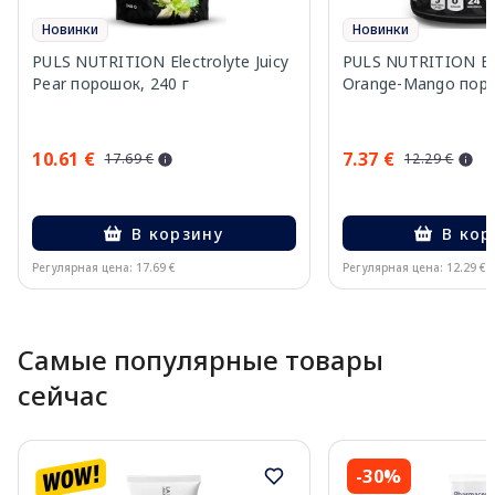
Новинки
Новинки
PULS NUTRITION Electrolyte Juicy
PULS NUTRITION Ele
Pear порошок, 240 г
Orange-Mango поро
10.61 €
7.37 €
17.69 €
12.29 €
В корзину
В кор
Регулярная цена: 17.69 €
Регулярная цена: 12.29 €
Page 1 of 10
Самые популярные товары
сейчас
-30%