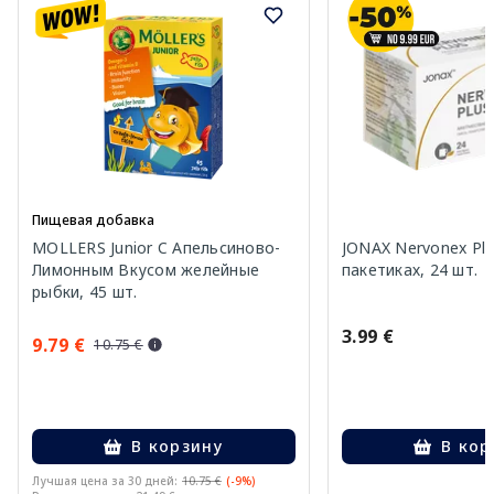
Пищевая добавка
MOLLERS Junior C Апельсиново-
JONAX Nervonex Plu
Лимонным Вкусом желейные
пакетиках, 24 шт.
рыбки, 45 шт.
3.99 €
9.79 €
10.75 €
В корзину
В кор
Лучшая цена за 30 дней:
10.75 €
(-9%)