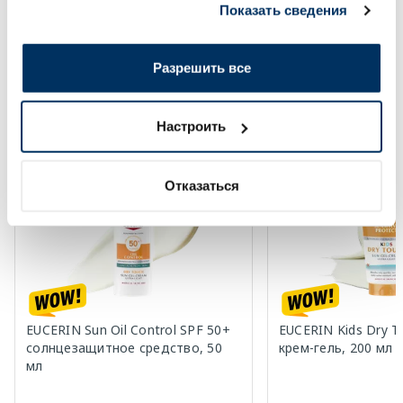
Page 1 of 8
Показать сведения
вами их сервисов.
Солнечная защита летом ☀️
Разрешить все
Более...
Настроить
-60%
-60%
Отказаться
EUCERIN Sun Oil Control SPF 50+
EUCERIN Kids Dry T
солнцезащитное средство, 50
крем-гель, 200 мл
мл