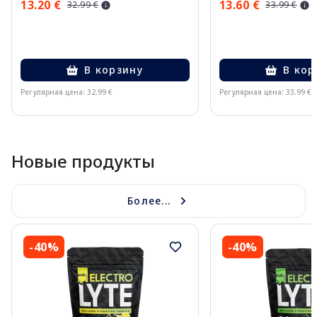
13.20 €
13.60 €
32.99 €
33.99 €
В корзину
В кор
Регулярная цена: 32.99 €
Регулярная цена: 33.99 €
Page 1 of 10
Новые продукты
Более...
-40%
-40%