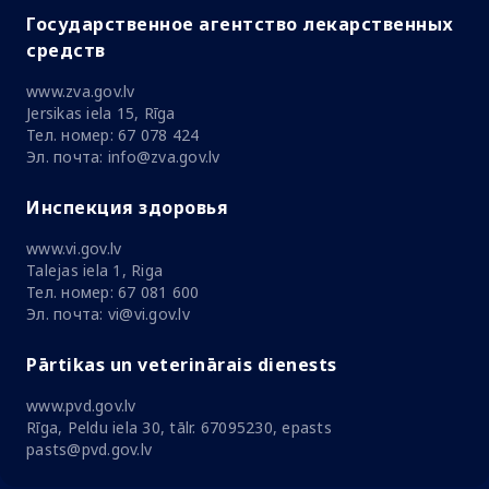
Государственное агентство лекарственных
средств
www.zva.gov.lv
Jersikas iela 15, Rīga
Тел. номер: 67 078 424
Эл. почта: info@zva.gov.lv
Инспекция здоровья
www.vi.gov.lv
Talejas iela 1, Riga
Тел. номер: 67 081 600
Эл. почта: vi@vi.gov.lv
Pārtikas un veterinārais dienests
www.pvd.gov.lv
Rīga, Peldu iela 30, tālr. 67095230, epasts
pasts@pvd.gov.lv