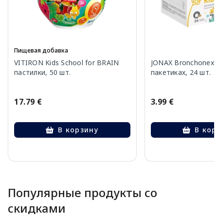
Пищевая добавка
VITIRON Kids School for BRAIN
JONAX Bronchonex K
пастилки, 50 шт.
пакетиках, 24 шт.
17.79 €
3.99 €
В корзину
В кор
Page 1 of 10
Популярные продукты со
скидками