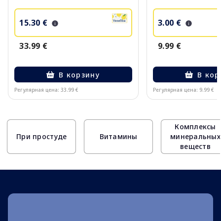
15.30 €
3.00 €
33.99 €
9.99 €
В корзину
В кор
Регулярная цена: 33.99 €
Регулярная цена: 9.99 €
Page 1 of 10
Комплексы
При простуде
Витамины
минеральных
веществ