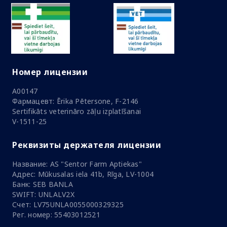
Номер лицензии
A00147
Фармацевт: Ērika Pētersone, F-2146
Sertifikāts veterināro zāļu izplatīšanai
V-1511-25
Реквизиты держателя лицензии
Название: AS "Sentor Farm Aptiekas"
Адрес: Mūkusalas iela 41b, Rīga, LV-1004
Банк: SEB BANLA
SWIFT: UNLALV2X
Счет: LV75UNLA0055000329325
Рег. номер: 55403012521