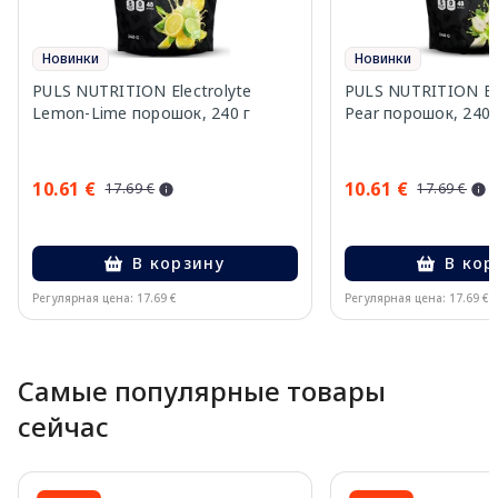
Новинки
Новинки
PULS NUTRITION Electrolyte
PULS NUTRITION Elec
Lemon-Lime порошок, 240 г
Pear порошок, 240 
10.61 €
10.61 €
17.69 €
17.69 €
В корзину
В кор
Регулярная цена: 17.69 €
Регулярная цена: 17.69 €
Page 1 of 10
Самые популярные товары
сейчас