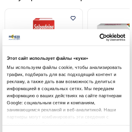
Этот сайт использует файлы «куки»
Мы используем файлы cookie, чтобы анализировать
Безрецептурные лекарства
Безрецептурные лека
трафик, подбирать для вас подходящий контент и
SOLPADEINE шипучие таблетки,
NUROFEN FORTE EX
рекламу, а также дать вам возможность делиться
12 шт.
таблетки, 24 шт.
информацией в социальных сетях. Мы передаем
информацию о ваших действиях на сайте партнерам
Цена
Цена
Google: социальным сетям и компаниям,
5.99 €
5.99 €
занимающимся рекламой и веб-аналитикой. Наши
партнеры могут комбинировать эти сведения с
В корзину
В кор
предоставленной вами информацией, а также
данными, которые они получили при использовании