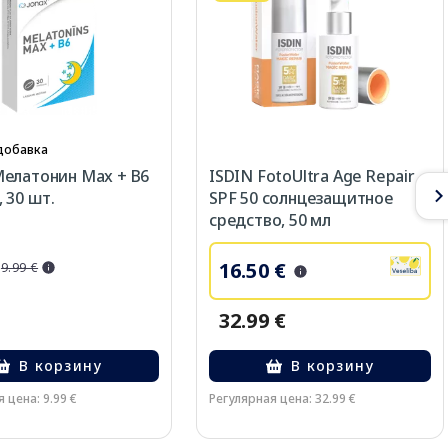
добавка
елатонин Max + B6
ISDIN FotoUltra Age Repair
 30 шт.
SPF 50 солнцезащитное
средство, 50 мл
16.50 €
9.99 €
32.99 €
В корзину
В корзину
 цена: 9.99 €
Регулярная цена: 32.99 €