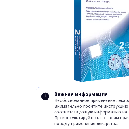
Item
1
of
1
Item
1
Важная информация
of
Необоснованное применение лекарс
1
Внимательно прочтите инструкцию
соответствующую информацию на у
Проконсультируйтесь со своим вра
поводу применения лекарства.