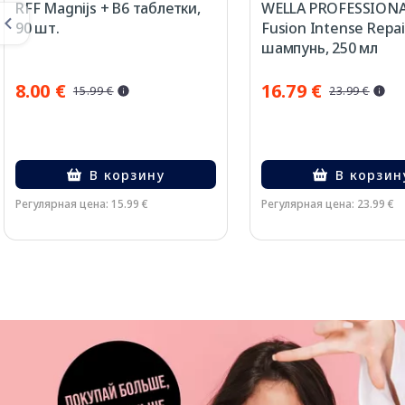
RFF Magnijs + B6 таблетки,
WELLA PROFESSION
90 шт.
Fusion Intense Repai
шампунь, 250 мл
8.00 €
16.79 €
15.99 €
23.99 €
В корзину
В корзин
Регулярная цена: 15.99 €
Регулярная цена: 23.99 €
Page 1 of 3