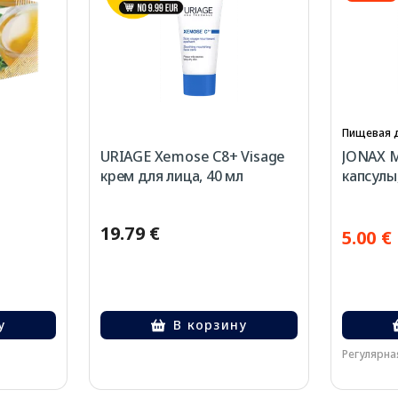
Пищевая 
URIAGE Xemose C8+ Visage
JONAX М
крем для лица, 40 мл
капсулы,
19.79 €
5.00 €
у
В корзину
Регулярная