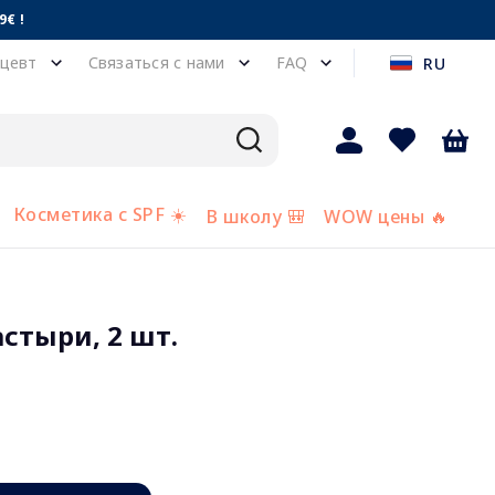
€ !
цевт
Связаться с нами
FAQ
RU
Косметика с SPF ☀️
В школу 🎒
WOW цены 🔥
астыри, 2 шт.