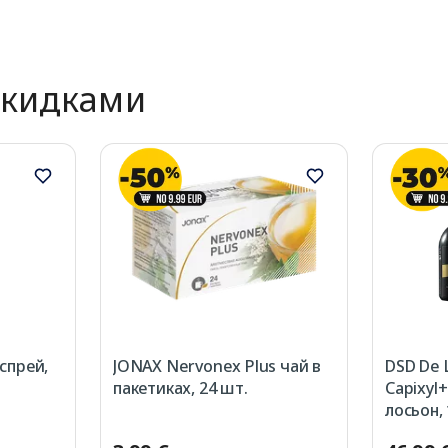
скидками
спрей,
JONAX Nervonex Plus чай в
DSD De 
пакетиках, 24 шт.
Capixyl+
лосьон,