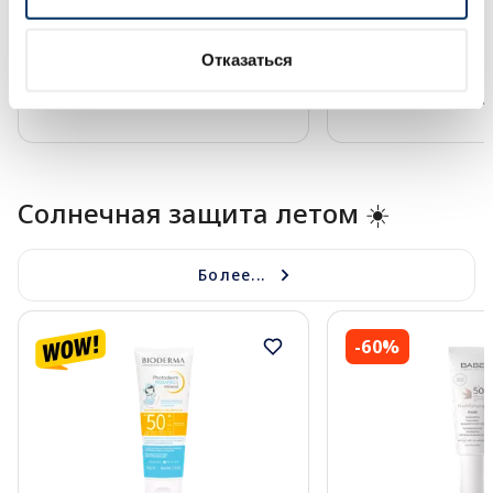
Отказаться
В корзину
В кор
Page 1 of 10
Солнечная защита летом ☀️
Более...
-60%