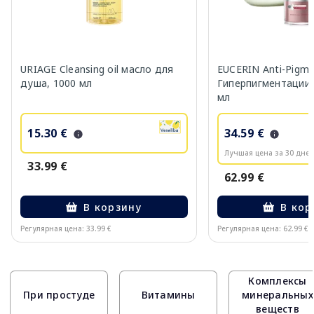
URIAGE Cleansing oil масло для
EUCERIN Anti-Pigm
душа, 1000 мл
Гиперпигментации 
мл
15.30 €
34.59 €
Лучшая цена за 30 дней
33.99 €
62.99 €
В корзину
В кор
Регулярная цена: 33.99 €
Регулярная цена: 62.99 €
Page 1 of 10
Комплексы
При простуде
Витамины
минеральных
веществ