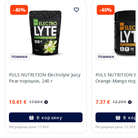
-40%
-40%
Новинки
Новинки
PULS NUTRITION Electrolyte Juicy
PULS NUTRITION Ele
Pear порошок, 240 г
Orange-Mango поро
10.61 €
7.37 €
17.69 €
12.29 €
В корзину
В кор
Регулярная цена: 17.69 €
Регулярная цена: 12.29 €
Page 1 of 10