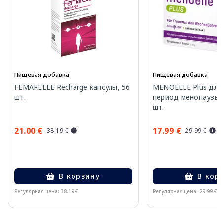
Пищевая добавка
Пищевая добавка
FEMARELLE Recharge капсулы, 56
MENOELLE Plus дл
шт.
период менопаузы 
шт.
21.00 €
17.99 €
38.19 €
29.99 €
В корзину
В кор
Регулярная цена: 38.19 €
Регулярная цена: 29.99 €
Page 1 of 10