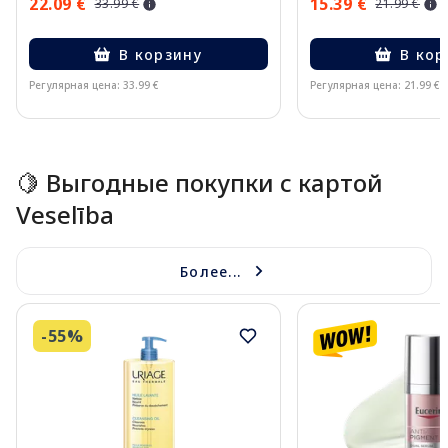
22.09 €
15.39 €
33.99 €
21.99 €
В корзину
В кор
Регулярная цена: 33.99 €
Регулярная цена: 21.99 €
Page 1 of 15
🍋 Выгодные покупки с картой
Veselība
Более...
-55%