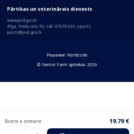
Pārtikas un veterinārais dienests
www.pvd.gov.lv
Rīga, Peldu iela 30, tālr. 67095230, epasts
pasts@pvd.gov.lv
Решение:
Nordcode
© Sentor Farm aptiekas 2026
19.79 €
Всего к оплате