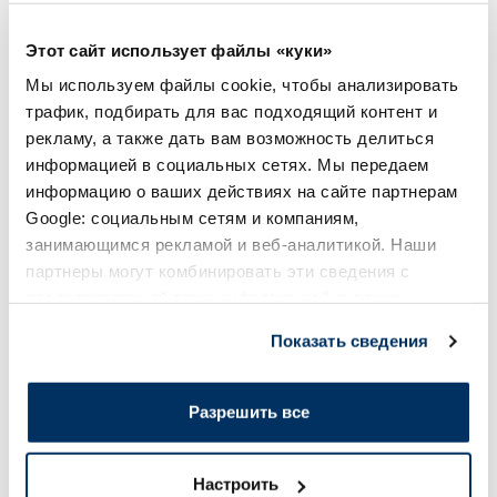
Этот сайт использует файлы «куки»
Популярные в категории
Мы используем файлы cookie, чтобы анализировать
трафик, подбирать для вас подходящий контент и
рекламу, а также дать вам возможность делиться
информацией в социальных сетях. Мы передаем
информацию о ваших действиях на сайте партнерам
Google: социальным сетям и компаниям,
занимающимся рекламой и веб-аналитикой. Наши
партнеры могут комбинировать эти сведения с
предоставленной вами информацией, а также
1+1
данными, которые они получили при использовании
Показать сведения
вами их сервисов.
Пищевая добавка
Пищевая добавка
LYL BIOTIC intim капсулы, 15 шт.
JONAX Масло Прим
1000 мг + Витамин 
Разрешить все
шт.
15.49 €
18.99 €
Настроить