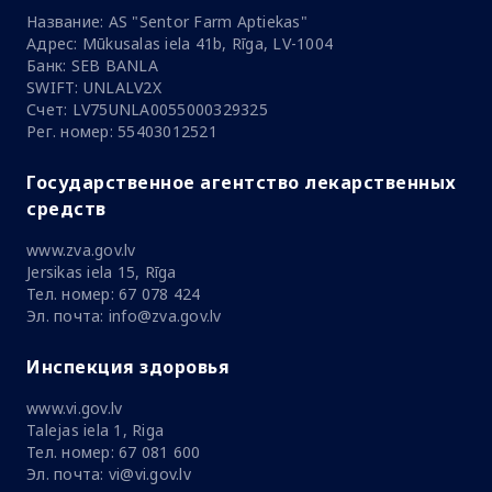
Название: AS "Sentor Farm Aptiekas"
Адрес: Mūkusalas iela 41b, Rīga, LV-1004
Банк: SEB BANLA
SWIFT: UNLALV2X
Счет: LV75UNLA0055000329325
Рег. номер: 55403012521
Государственное агентство лекарственных
средств
www.zva.gov.lv
Jersikas iela 15, Rīga
Тел. номер: 67 078 424
Эл. почта: info@zva.gov.lv
Инспекция здоровья
www.vi.gov.lv
Talejas iela 1, Riga
Тел. номер: 67 081 600
Эл. почта: vi@vi.gov.lv