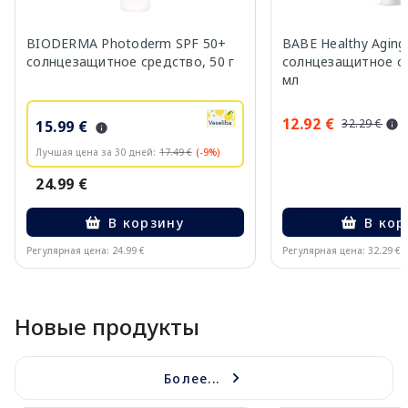
BIODERMA Photoderm SPF 50+
BABE Healthy Aging
солнцезащитное средство, 50 г
солнцезащитное ср
мл
12.92 €
32.29 €
15.99 €
Лучшая цена за 30 дней:
17.49 €
(-9%)
24.99 €
В корзину
В кор
Регулярная цена: 24.99 €
Регулярная цена: 32.29 €
Page 1 of 10
Новые продукты
Более...