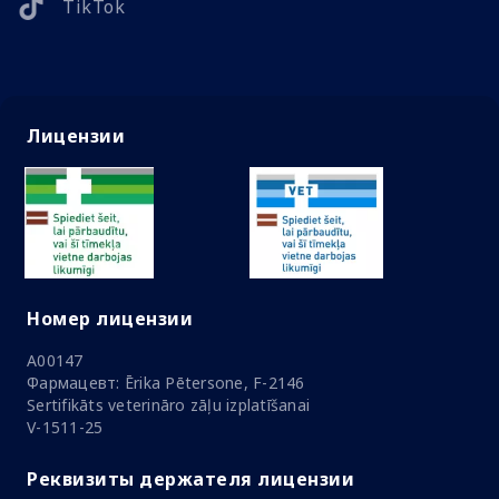
TikTok
Лицензии
Номер лицензии
A00147
Фармацевт: Ērika Pētersone, F-2146
Sertifikāts veterināro zāļu izplatīšanai
V-1511-25
Реквизиты держателя лицензии