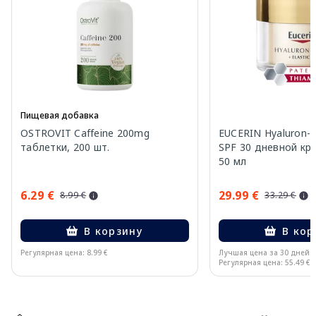
Пищевая добавка
OSTROVIT Caffeine 200mg
EUCERIN Hyaluron-Fil
таблетки, 200 шт.
SPF 30 дневной кр
50 мл
6.29 €
29.99 €
8.99 €
33.29 €
В корзину
В кор
Регулярная цена: 8.99 €
Лучшая цена за 30 дней:
Регулярная цена: 55.49 €
Page 1 of 15