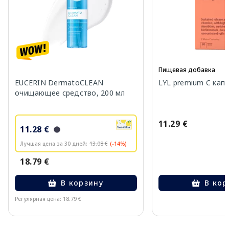
Пищевая добавка
EUCERIN DermatoCLEAN
LYL premium C капс
очищающее средство, 200 мл
11.29 €
11.28 €
Лучшая цена за 30 дней:
13.08 €
(-14%)
18.79 €
В корзину
В кор
Регулярная цена: 18.79 €
Page 1 of 10