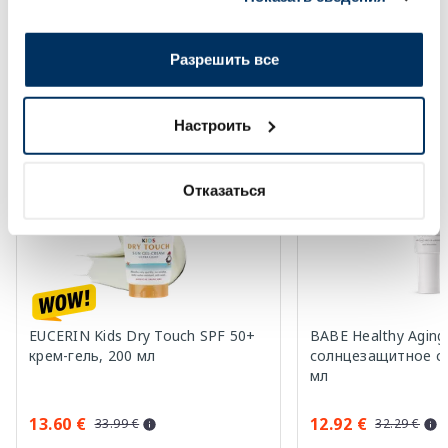
вами их сервисов.
Солнечная защита летом ☀️
Разрешить все
Более...
Настроить
-60%
-60%
Отказаться
EUCERIN Kids Dry Touch SPF 50+
BABE Healthy Aging
крем-гель, 200 мл
солнцезащитное ср
мл
13.60 €
12.92 €
33.99 €
32.29 €