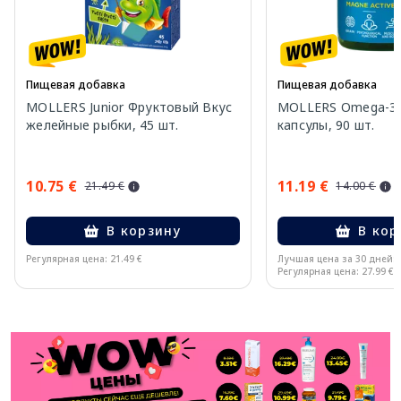
Пищевая добавка
Пищевая добавка
MOLLERS Junior Фруктовый Вкус
MOLLERS Omega-3 
желейные рыбки, 45 шт.
капсулы, 90 шт.
10.75 €
11.19 €
21.49 €
14.00 €
В корзину
В кор
Регулярная цена: 21.49 €
Лучшая цена за 30 дней:
Регулярная цена: 27.99 €
Page 1 of 11