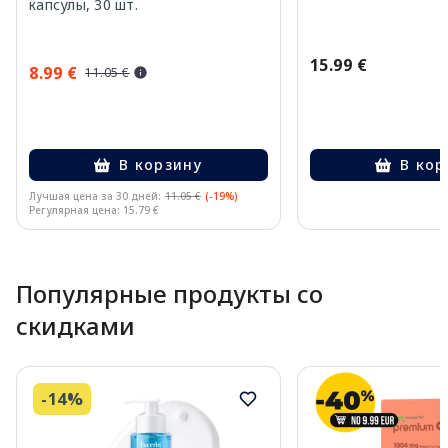
капсулы, 30 шт.
15.99 €
8.99 €
11.05 €
В корзину
В кор
Лучшая цена за 30 дней:
11.05 €
(-19%)
Регулярная цена: 15.79 €
Page 1 of 10
Популярные продукты со
скидками
-14%