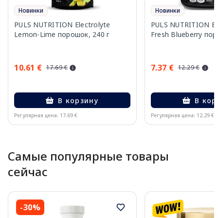
Новинки
Новинки
PULS NUTRITION Electrolyte
PULS NUTRITION Ele
Lemon-Lime порошок, 240 г
Fresh Blueberry пор
10.61 €
7.37 €
17.69 €
12.29 €
В корзину
В кор
Регулярная цена: 17.69 €
Регулярная цена: 12.29 €
Page 1 of 10
Самые популярные товары
сейчас
-30%