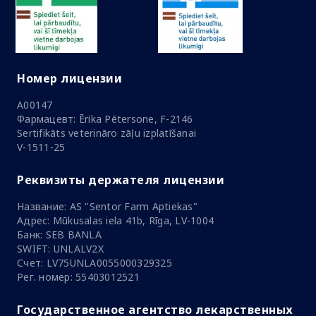
Номер лицензии
A00147
Фармацевт: Ērika Pētersone, F-2146
Sertifikāts veterināro zāļu izplatīšanai
V-1511-25
Реквизиты держателя лицензии
Название: AS "Sentor Farm Aptiekas"
Адрес: Mūkusalas iela 41b, Rīga, LV-1004
Банк: SEB BANLA
SWIFT: UNLALV2X
Счет: LV75UNLA0055000329325
Рег. номер: 55403012521
Государственное агентство лекарственных