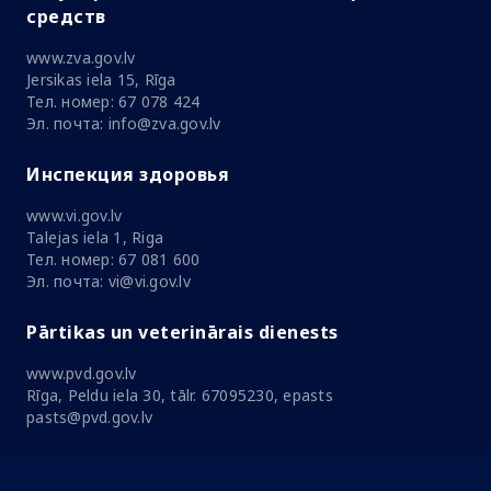
средств
www.zva.gov.lv
Jersikas iela 15, Rīga
Тел. номер: 67 078 424
Эл. почта: info@zva.gov.lv
Инспекция здоровья
www.vi.gov.lv
Talejas iela 1, Riga
Тел. номер: 67 081 600
Эл. почта: vi@vi.gov.lv
Pārtikas un veterinārais dienests
www.pvd.gov.lv
Rīga, Peldu iela 30, tālr. 67095230, epasts
pasts@pvd.gov.lv