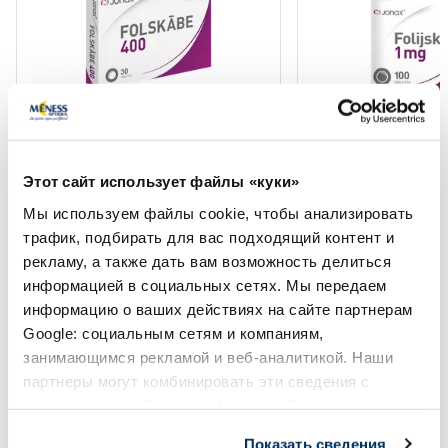
Пищевая добавка
Пищевая добавка
JONAX Фолиевая Кислота 400
JONAX Фолиевая ки
Этот сайт использует файлы «куки»
таблетки, 30 шт.
таблетки, 100 шт.
Мы используем файлы cookie, чтобы анализировать
трафик, подбирать для вас подходящий контент и
7.99 €
11.99 €
рекламу, а также дать вам возможность делиться
информацией в социальных сетях. Мы передаем
информацию о ваших действиях на сайте партнерам
Google: социальным сетям и компаниям,
занимающимся рекламой и веб-аналитикой. Наши
В корзину
В кор
партнеры могут комбинировать эти сведения с
предоставленной вами информацией, а также
Page 1 of 10
данными, которые они получили при использовании
Показать сведения