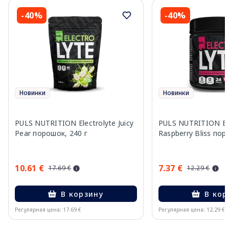
-40%
-40%
Новинки
Новинки
PULS NUTRITION Electrolyte Juicy
PULS NUTRITION Ele
Pear порошок, 240 г
Raspberry Bliss пор
10.61 €
7.37 €
17.69 €
12.29 €
В корзину
В кор
Регулярная цена: 17.69 €
Регулярная цена: 12.29 €
Page 1 of 10