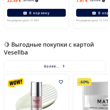
22.39 €
7.91 €
31.99 €
13.19 €
В корзину
В кор
Регулярная цена: 31.99 €
Регулярная цена: 13.19 €
Page 1 of 15
🍋 Выгодные покупки с картой
Veselība
Более...
-60%