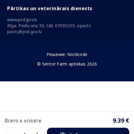
Pārtikas un veterinārais dienests
www.pvd.gov.lv
Rīga, Peldu iela 30, tālr. 67095230, epasts
pasts@pvd.gov.lv
Решение:
Nordcode
© Sentor Farm aptiekas 2026
9.39 €
Всего к оплате