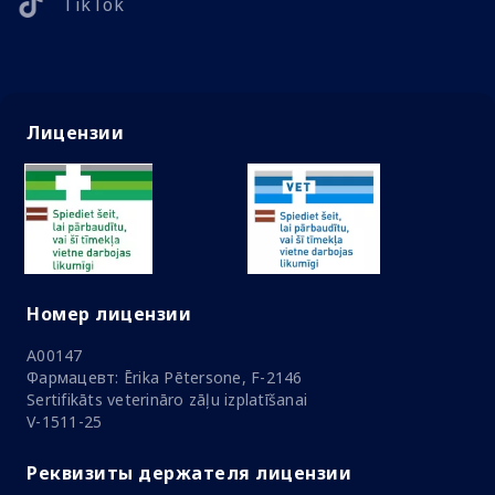
TikTok
Лицензии
Номер лицензии
A00147
Фармацевт: Ērika Pētersone, F-2146
Sertifikāts veterināro zāļu izplatīšanai
V-1511-25
Реквизиты держателя лицензии