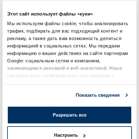
2.98 €
7.69 €
4.59 €
10.99 €
Этот сайт использует файлы «куки»
Мы используем файлы cookie, чтобы анализировать
В корзину
В кор
трафик, подбирать для вас подходящий контент и
Регулярная цена: 4.59 €
Регулярная цена: 10.99 €
рекламу, а также дать вам возможность делиться
Page 1 of 10
информацией в социальных сетях. Мы передаем
информацию о ваших действиях на сайте партнерам
Солнечная защита летом ☀️
Google: социальным сетям и компаниям,
занимающимся рекламой и веб-аналитикой. Наши
партнеры могут комбинировать эти сведения с
Более...
предоставленной вами информацией, а также
данными, которые они получили при использовании
Показать сведения
-30%
-60%
вами их сервисов.
Разрешить все
Настроить