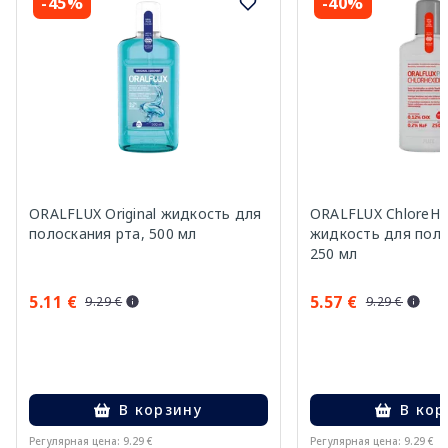
-45%
-40%
ORALFLUX Original жидкость для
ORALFLUX ChloreHe
полоскания рта, 500 мл
жидкость для поло
250 мл
5.11 €
5.57 €
9.29 €
9.29 €
В корзину
В кор
Регулярная цена: 9.29 €
Регулярная цена: 9.29 €