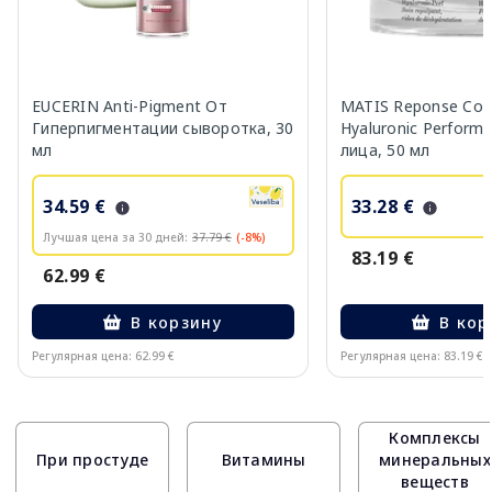
EUCERIN Anti-Pigment От
MATIS Reponse Corr
Гиперпигментации сыворотка, 30
Hyaluronic Perform
мл
лица, 50 мл
34.59 €
33.28 €
Лучшая цена за 30 дней:
37.79 €
(-8%)
83.19 €
62.99 €
В корзину
В кор
Регулярная цена: 62.99 €
Регулярная цена: 83.19 €
Page 1 of 10
Комплексы
При простуде
Витамины
минеральных
веществ