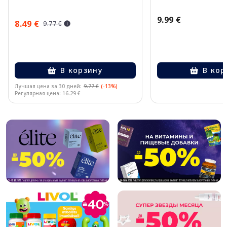
9.99 €
8.49 €
9.77 €
В корзину
В кор
Лучшая цена за 30 дней:
9.77 €
(-13%)
Регулярная цена: 16.29 €
Page 1 of 10