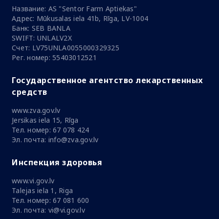
Название: AS "Sentor Farm Aptiekas"
Адрес: Mūkusalas iela 41b, Rīga, LV-1004
Банк: SEB BANLA
SWIFT: UNLALV2X
Счет: LV75UNLA0055000329325
Рег. номер: 55403012521
Государственное агентство лекарственных
средств
www.zva.gov.lv
Jersikas iela 15, Rīga
Тел. номер: 67 078 424
Эл. почта: info@zva.gov.lv
Инспекция здоровья
www.vi.gov.lv
Talejas iela 1, Riga
Тел. номер: 67 081 600
Эл. почта: vi@vi.gov.lv