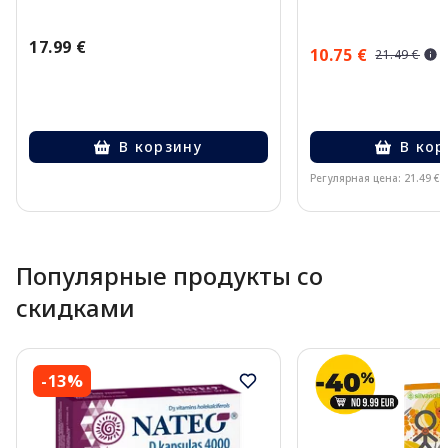
17.99 €
10.75 €
21.49 €
В корзину
В кор
Регулярная цена: 21.49 €
Page 1 of 10
Популярные продукты со
скидками
-13%