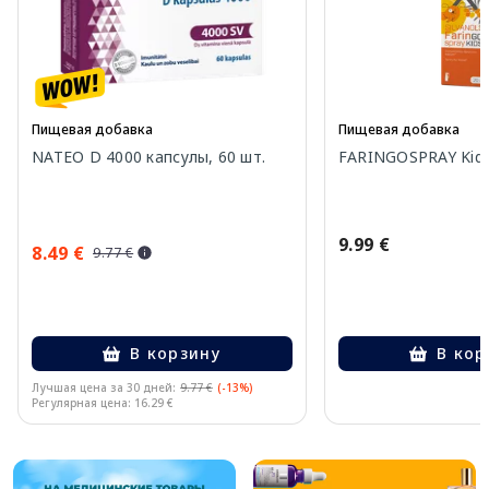
Пищевая добавка
Пищевая добавка
NATEO D 4000 капсулы, 60 шт.
FARINGOSPRAY Kids
9.99 €
8.49 €
9.77 €
В корзину
В кор
Лучшая цена за 30 дней:
9.77 €
(-13%)
Регулярная цена: 16.29 €
Page 1 of 10