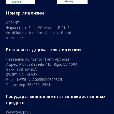
Номер лицензии
A00147
Фармацевт: Ērika Pētersone, F-2146
Sertifikāts veterināro zāļu izplatīšanai
V-1511-25
Реквизиты держателя лицензии
Название: AS "Sentor Farm Aptiekas"
Адрес: Mūkusalas iela 41b, Rīga, LV-1004
Банк: SEB BANLA
SWIFT: UNLALV2X
Счет: LV75UNLA0055000329325
Рег. номер: 55403012521
Государственное агентство лекарственных
средств
www.zva.gov.lv