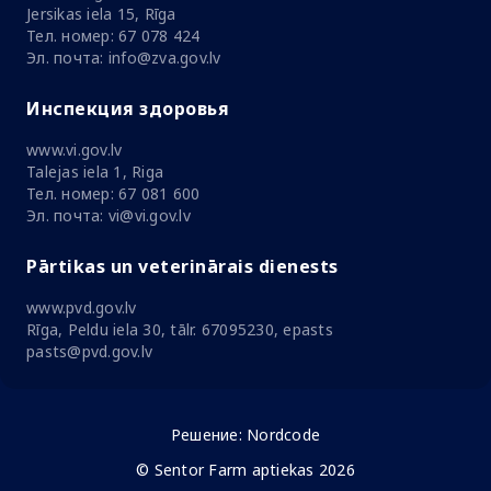
Jersikas iela 15, Rīga
Тел. номер: 67 078 424
Эл. почта: info@zva.gov.lv
Инспекция здоровья
www.vi.gov.lv
Talejas iela 1, Riga
Тел. номер: 67 081 600
Эл. почта: vi@vi.gov.lv
Pārtikas un veterinārais dienests
www.pvd.gov.lv
Rīga, Peldu iela 30, tālr. 67095230, epasts
pasts@pvd.gov.lv
Решение:
Nordcode
© Sentor Farm aptiekas 2026