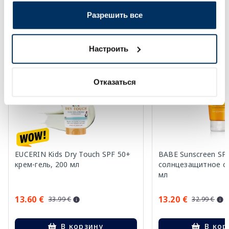
Разрешить все
Более...
Настроить
-60%
-60%
Отказаться
EUCERIN Kids Dry Touch SPF 50+
BABE Sunscreen SP
крем-гель, 200 мл
солнцезащитное ср
мл
13.60 €
13.20 €
33.99 €
32.99 €
В корзину
В кор