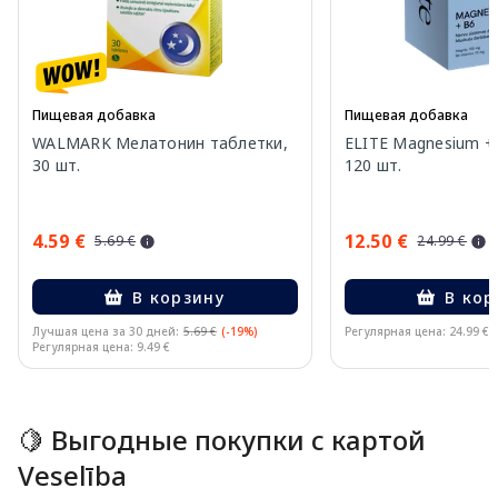
Пищевая добавка
Пищевая добавка
WALMARK Мелатонин таблетки,
ELITE Magnesium +
30 шт.
120 шт.
4.59 €
12.50 €
5.69 €
24.99 €
В корзину
В кор
Лучшая цена за 30 дней:
5.69 €
(-19%)
Регулярная цена: 24.99 €
Регулярная цена: 9.49 €
Page 1 of 15
🍋 Выгодные покупки с картой
Veselība