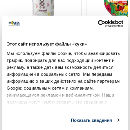
Пищевая добавка
Пищевая добавка
GOIMMUNE Kids Gummies
VITIRON Kids Schoo
Этот сайт использует файлы «куки»
жевательные пастилки, 60 шт.
пастилки, 50 шт.
Мы используем файлы cookie, чтобы анализировать
трафик, подбирать для вас подходящий контент и
17.79 €
8.69 €
14.49 €
рекламу, а также дать вам возможность делиться
информацией в социальных сетях. Мы передаем
информацию о ваших действиях на сайте партнерам
Google: социальным сетям и компаниям,
занимающимся рекламой и веб-аналитикой. Наши
В корзину
В кор
партнеры могут комбинировать эти сведения с
Регулярная цена: 14.49 €
предоставленной вами информацией, а также
Page 1 of 10
данными, которые они получили при использовании
Показать сведения
вами их сервисов.
Солнечная защита летом ☀️