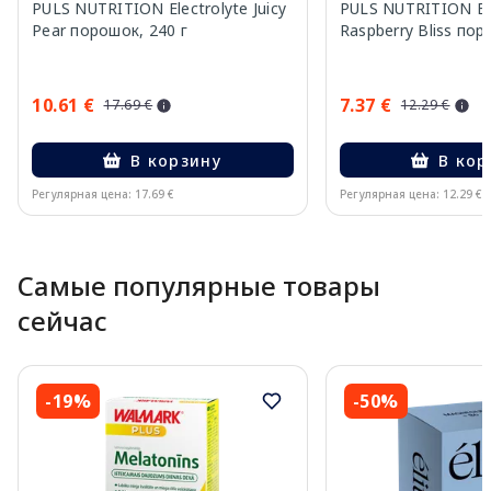
PULS NUTRITION Electrolyte Juicy
PULS NUTRITION Ele
Pear порошок, 240 г
Raspberry Bliss пор
10.61 €
7.37 €
17.69 €
12.29 €
В корзину
В кор
Регулярная цена: 17.69 €
Регулярная цена: 12.29 €
Page 1 of 10
Самые популярные товары
сейчас
-19%
-50%