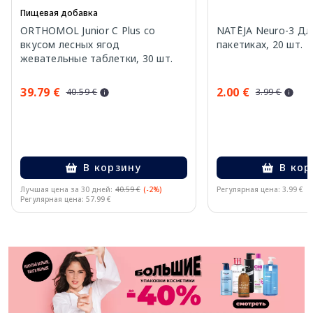
Пищевая добавка
ORTHOMOL Junior C Plus со
NATĒJA Neuro-3 Дл
вкусом лесных ягод
пакетиках, 20 шт.
жевательные таблетки, 30 шт.
39.79 €
2.00 €
40.59 €
3.99 €
В корзину
В кор
Лучшая цена за 30 дней:
40.59 €
(-2%)
Регулярная цена: 3.99 €
Регулярная цена: 57.99 €
Page 1 of 11