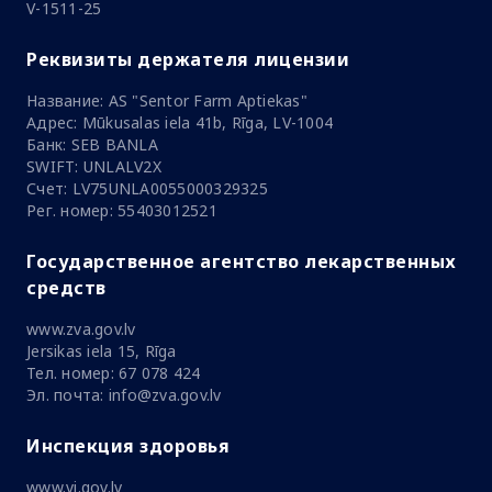
V-1511-25
Реквизиты держателя лицензии
Название: AS "Sentor Farm Aptiekas"
Адрес: Mūkusalas iela 41b, Rīga, LV-1004
Банк: SEB BANLA
SWIFT: UNLALV2X
Счет: LV75UNLA0055000329325
Рег. номер: 55403012521
Государственное агентство лекарственных
средств
www.zva.gov.lv
Jersikas iela 15, Rīga
Тел. номер: 67 078 424
Эл. почта: info@zva.gov.lv
Инспекция здоровья
www.vi.gov.lv