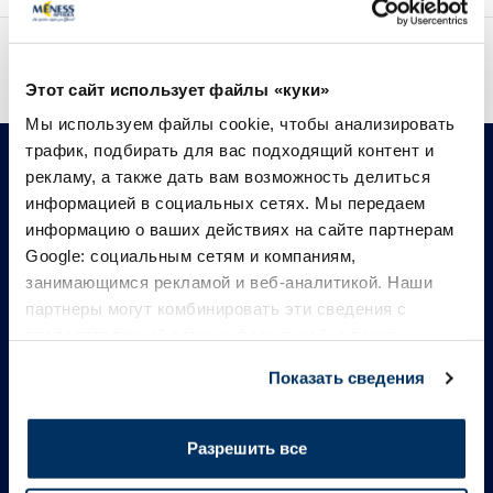
Доставка
Этот сайт использует файлы «куки»
Мы используем файлы cookie, чтобы анализировать
трафик, подбирать для вас подходящий контент и
рекламу, а также дать вам возможность делиться
информацией в социальных сетях. Мы передаем
информацию о ваших действиях на сайте партнерам
Google: социальным сетям и компаниям,
Будь всегда с
занимающимся рекламой и веб-аналитикой. Наши
партнеры могут комбинировать эти сведения с
нами!
предоставленной вами информацией, а также
данными, которые они получили при использовании
Показать сведения
Подпишись и получай лучшие
вами их сервисов.
предложения, советы и
Разрешить все
скидочные коды.