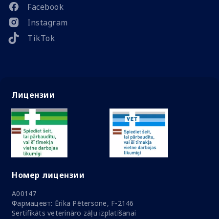
Facebook
Instagram
TikTok
Лицензии
Номер лицензии
A00147
Фармацевт: Ērika Pētersone, F-2146
Sertifikāts veterināro zāļu izplatīšanai