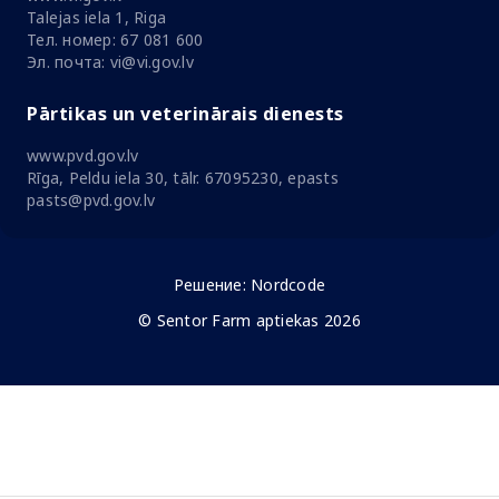
Talejas iela 1, Riga
Тел. номер: 67 081 600
Эл. почта: vi@vi.gov.lv
Pārtikas un veterinārais dienests
www.pvd.gov.lv
Rīga, Peldu iela 30, tālr. 67095230, epasts
pasts@pvd.gov.lv
Решение:
Nordcode
© Sentor Farm aptiekas 2026