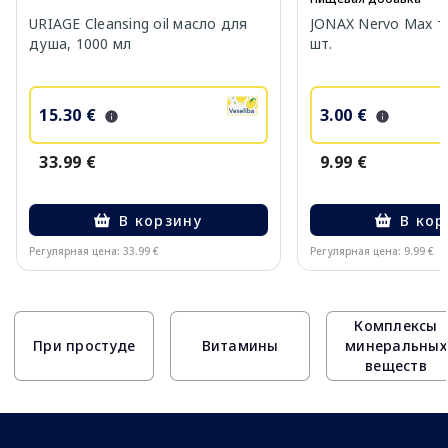
URIAGE Cleansing oil масло для
JONAX Nervo Max т
душа, 1000 мл
шт.
15.30 €
3.00 €
33.99 €
9.99 €
В корзину
В кор
Регулярная цена: 33.99 €
Регулярная цена: 9.99 €
Page 1 of 10
Комплексы
При простуде
Витамины
минеральных
веществ