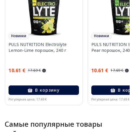
Новинки
Новинки
PULS NUTRITION Electrolyte
PULS NUTRITION Elec
Lemon-Lime порошок, 240 г
Pear порошок, 240 
10.61 €
10.61 €
17.69 €
17.69 €
В корзину
В кор
Регулярная цена: 17.69 €
Регулярная цена: 17.69 €
Page 1 of 10
Самые популярные товары