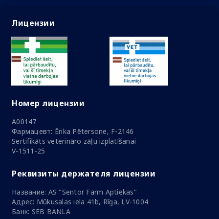
Лицензии
Номер лицензии
A00147
Фармацевт: Ērika Pētersone, F-2146
Sertifikāts veterināro zāļu izplatīšanai
V-1511-25
Реквизиты держателя лицензии
Название: AS "Sentor Farm Aptiekas"
Адрес: Mūkusalas iela 41b, Rīga, LV-1004
Банк: SEB BANLA