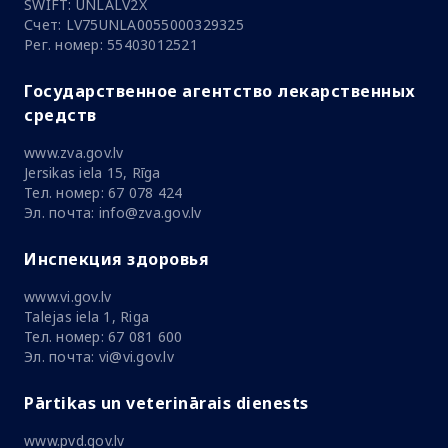
SWIFT: UNLALV2X
Счет: LV75UNLA0055000329325
Рег. номер: 55403012521
Государственное агентство лекарственных
средств
www.zva.gov.lv
Jersikas iela 15, Rīga
Тел. номер: 67 078 424
Эл. почта: info@zva.gov.lv
Инспекция здоровья
www.vi.gov.lv
Talejas iela 1, Riga
Тел. номер: 67 081 600
Эл. почта: vi@vi.gov.lv
Pārtikas un veterinārais dienests
www.pvd.gov.lv