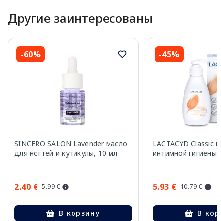
Другие заинтересованы
-60%
-45%
SINCERO SALON Lavender масло
LACTACYD Classic г
для ногтей и кутикулы, 10 мл
интимной гигиены,
2.40 €
5.93 €
5.99 €
10.79 €
В корзину
В кор