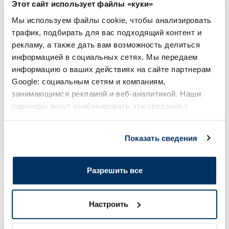
Этот сайт использует файлы «куки»
В корзину
В кор
Мы используем файлы cookie, чтобы анализировать
трафик, подбирать для вас подходящий контент и
Page 1 of 10
рекламу, а также дать вам возможность делиться
информацией в социальных сетях. Мы передаем
Солнечная защита летом ☀️
информацию о ваших действиях на сайте партнерам
Google: социальным сетям и компаниям,
занимающимся рекламой и веб-аналитикой. Наши
Более...
партнеры могут комбинировать эти сведения с
предоставленной вами информацией, а также
-30%
данными, которые они получили при использовании
Показать сведения
вами их сервисов.
Разрешить все
Настроить
BIODERMA Photoderm Pediatrics
AUSTRALIAN GOLD 