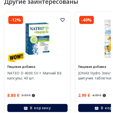
Другие заинтересованы
-12%
-40%
Пищевая добавка
Пищевая добавка
NATEO D 4000 SV + Магний B6
JONAX Hydro Элект
капсулы, 40 шт.
шипучие таблетки, 
8.80 €
2.99 €
9.99 €
4.99 €
В корзину
В кор