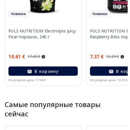
Новинки
Новинки
PULS NUTRITION Electrolyte Juicy
PULS NUTRITION Ele
Pear порошок, 240 г
Raspberry Bliss пор
10.61 €
7.37 €
17.69 €
12.29 €
В корзину
В кор
Регулярная цена: 17.69 €
Регулярная цена: 12.29 €
Page 1 of 10
Самые популярные товары
сейчас