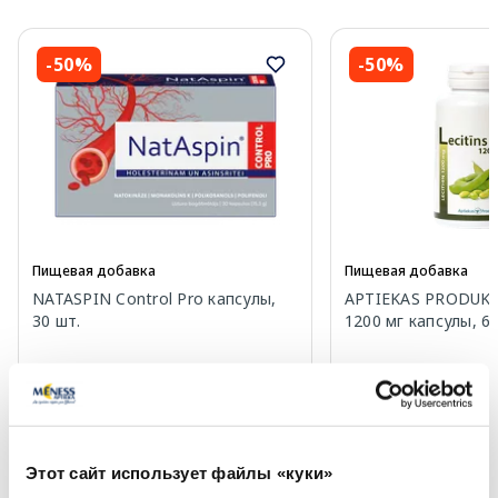
-50%
-50%
Пищевая добавка
Пищевая добавка
NATASPIN Control Pro капсулы,
APTIEKAS PRODUKC
30 шт.
1200 мг капсулы, 60
10.75 €
6.20 €
21.49 €
12.39 €
В корзину
В кор
Этот сайт использует файлы «куки»
Регулярная цена: 21.49 €
Регулярная цена: 12.39 €