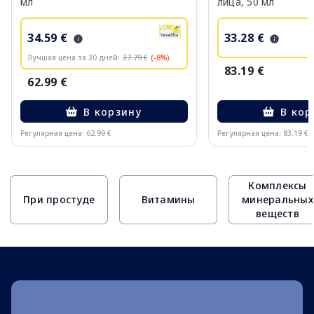
мл
лица, 50 мл
34.59 €
33.28 €
Лучшая цена за 30 дней:
37.79 €
(-8%)
83.19 €
62.99 €
В корзину
В кор
Регулярная цена: 62.99 €
Регулярная цена: 83.19 €
Page 1 of 10
Комплексы
При простуде
Витамины
минеральных
веществ