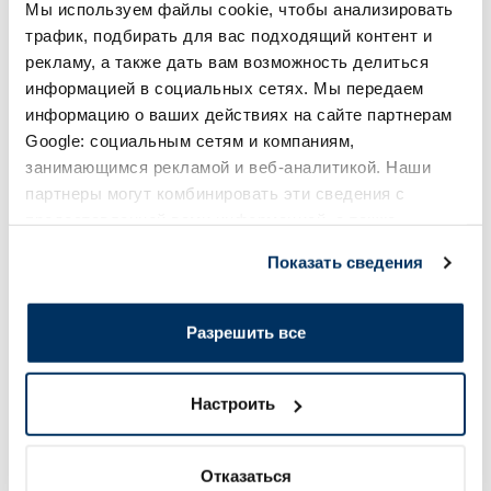
Мы используем файлы cookie, чтобы анализировать
Page 1 of 10
трафик, подбирать для вас подходящий контент и
рекламу, а также дать вам возможность делиться
Солнечная защита летом ☀️
информацией в социальных сетях. Мы передаем
информацию о ваших действиях на сайте партнерам
Google: социальным сетям и компаниям,
Более...
занимающимся рекламой и веб-аналитикой. Наши
партнеры могут комбинировать эти сведения с
-60%
-60%
предоставленной вами информацией, а также
данными, которые они получили при использовании
Показать сведения
вами их сервисов.
Разрешить все
Настроить
EUCERIN Kids Dry Touch SPF 50+
BABE Sunscreen SP
крем-гель, 200 мл
солнцезащитное ср
мл
Отказаться