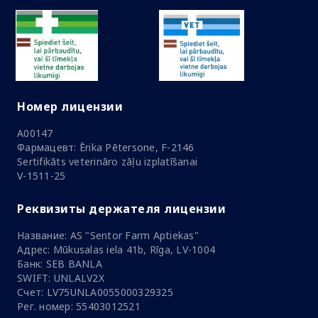
Номер лицензии
A00147
Фармацевт: Ērika Pētersone, F-2146
Sertifikāts veterināro zāļu izplatīšanai
V-1511-25
Реквизиты держателя лицензии
Название: AS "Sentor Farm Aptiekas"
Адрес: Mūkusalas iela 41b, Rīga, LV-1004
Банк: SEB BANLA
SWIFT: UNLALV2X
Счет: LV75UNLA0055000329325
Рег. номер: 55403012521