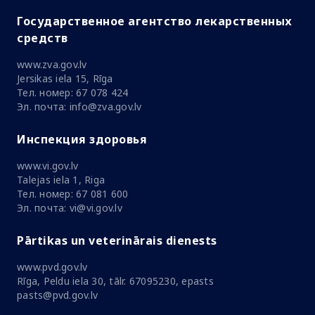
Государственное агентство лекарственных
средств
www.zva.gov.lv
Jersikas iela 15, Rīga
Тел. номер: 67 078 424
Эл. почта: info@zva.gov.lv
Инспекция здоровья
www.vi.gov.lv
Talejas iela 1, Riga
Тел. номер: 67 081 600
Эл. почта: vi@vi.gov.lv
Pārtikas un veterinārais dienests
www.pvd.gov.lv
Rīga, Peldu iela 30, tālr. 67095230, epasts
pasts@pvd.gov.lv