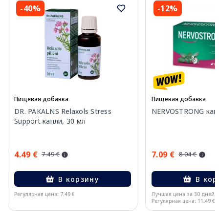
-40%
-12%
Пищевая добавка
Пищевая добавка
DR. PAKALNS Relaxols Stress
NERVOSTRONG капс
Support капли, 30 мл
4.49 €
7.09 €
7.49 €
8.04 €
В корзину
В кор
Регулярная цена: 7.49 €
Лучшая цена за 30 дней:
Регулярная цена: 11.49 €
Page 1 of 15