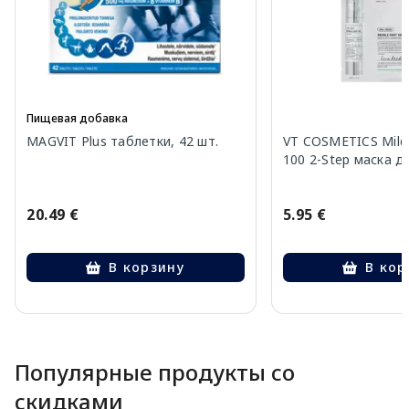
Пищевая добавка
MAGVIT Plus таблетки, 42 шт.
VT COSMETICS Mild 
100 2-Step маска дл
20.49 €
5.95 €
В корзину
В кор
Page 1 of 10
Популярные продукты со
скидками