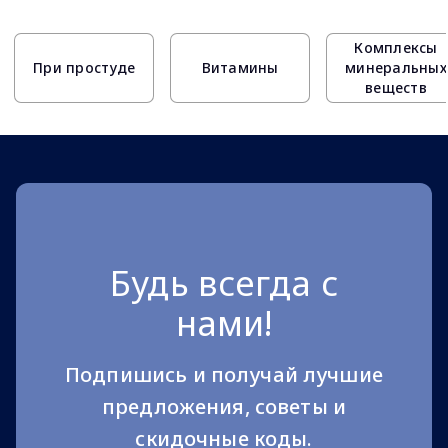
Page 1 of 10
Комплексы
При простуде
Витамины
минеральных
веществ
Будь всегда с
нами!
Подпишись и получай лучшие
предложения, советы и
скидочные коды.