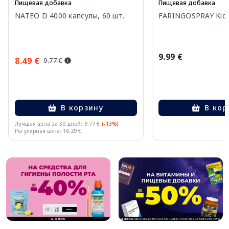
Пищевая добавка
Пищевая добавка
NATEO D 4000 капсулы, 60 шт.
FARINGOSPRAY Kids
9.99 €
8.49 €
9.77 €
В корзину
В кор
Лучшая цена за 30 дней:
9.77 €
(-13%)
Регулярная цена: 16.29 €
Page 1 of 10