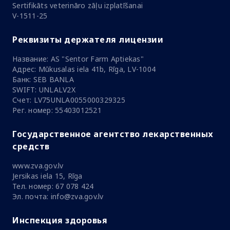
Sertifikāts veterināro zāļu izplatīšanai
V-1511-25
Реквизиты держателя лицензии
Название: AS "Sentor Farm Aptiekas"
Адрес: Mūkusalas iela 41b, Rīga, LV-1004
Банк: SEB BANLA
SWIFT: UNLALV2X
Счет: LV75UNLA0055000329325
Рег. номер: 55403012521
Государственное агентство лекарственных
средств
www.zva.gov.lv
Jersikas iela 15, Rīga
Тел. номер: 67 078 424
Эл. почта: info@zva.gov.lv
Инспекция здоровья