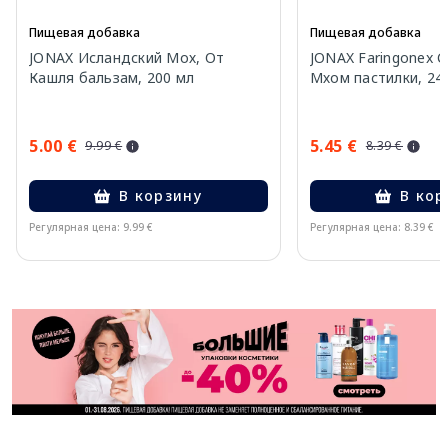
Пищевая добавка
Пищевая добавка
JONAX Исландский Мох, От
JONAX Faringonex 
Кашля бальзам, 200 мл
Мхом пастилки, 24 
5.00 €
5.45 €
9.99 €
8.39 €
В корзину
В кор
Регулярная цена: 9.99 €
Регулярная цена: 8.39 €
Page 1 of 11