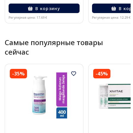
В корзину
В кор
Регулярная цена: 17.69 €
Регулярная цена: 12.29 €
Page 1 of 10
Самые популярные товары
сейчас
-35%
-45%