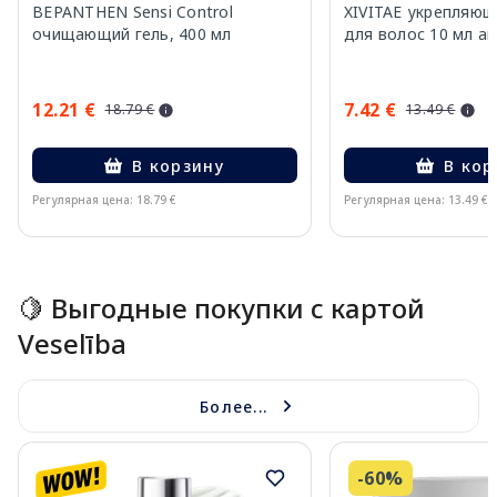
BEPANTHEN Sensi Control
XIVITAE укрепляющ
очищающий гель, 400 мл
для волос 10 мл ам
12.21 €
7.42 €
18.79 €
13.49 €
В корзину
В кор
Регулярная цена: 18.79 €
Регулярная цена: 13.49 €
Page 1 of 15
🍋 Выгодные покупки с картой
Veselība
Более...
-60%