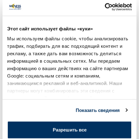
OSTROVIT Selenium таблетки,
DEFENDYL Imunogl
220 шт.
капсулы, 30 шт.
Этот сайт использует файлы «куки»
4.89 €
15.89 €
6.99 €
26.49 €
Мы используем файлы cookie, чтобы анализировать
трафик, подбирать для вас подходящий контент и
В корзину
В кор
рекламу, а также дать вам возможность делиться
Регулярная цена: 6.99 €
Регулярная цена: 26.49 €
информацией в социальных сетях. Мы передаем
информацию о ваших действиях на сайте партнерам
Page 1 of 10
Google: социальным сетям и компаниям,
занимающимся рекламой и веб-аналитикой. Наши
Солнечная защита летом ☀️
партнеры могут комбинировать эти сведения с
предоставленной вами информацией, а также
данными, которые они получили при использовании
Более...
Показать сведения
вами их сервисов.
-60%
-60%
Разрешить все