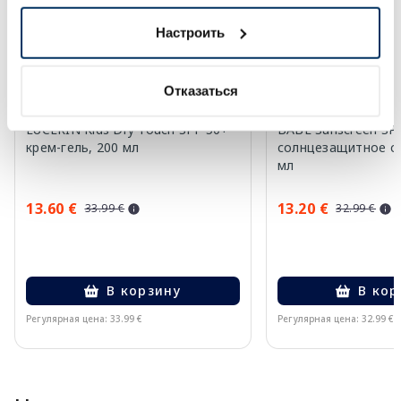
Настроить
Отказаться
EUCERIN Kids Dry Touch SPF 50+
BABE Sunscreen SP
крем-гель, 200 мл
солнцезащитное ср
мл
13.60 €
13.20 €
33.99 €
32.99 €
В корзину
В кор
Регулярная цена: 33.99 €
Регулярная цена: 32.99 €
Page 1 of 10