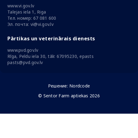
www.vi.gov.lv
Talejas iela 1, Riga
Тел. номер: 67 081 600
Эл. почта: vi@vi.gov.lv
Pārtikas un veterinārais dienests
www.pvd.gov.lv
Rīga, Peldu iela 30, tālr. 67095230, epasts
pasts@pvd.gov.lv
Решение:
Nordcode
© Sentor Farm aptiekas 2026