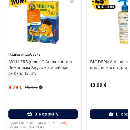
Пищевая добавка
MOLLERS Junior C Апельсиново-
BIODERMA Atoderm 
Лимонным Вкусом желейные
douche масло для 
рыбки, 45 шт.
13.99 €
9.79 €
10.75 €
В корзину
В кор
Лучшая цена за 30 дней:
10.75 €
(-9%)
Регулярная цена: 21.49 €