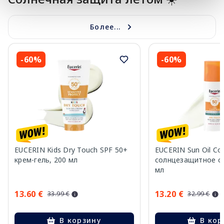
Более...
-60%
-60%
EUCERIN Kids Dry Touch SPF 50+
EUCERIN Sun Oil Co
крем-гель, 200 мл
солнцезащитное ср
мл
13.60 €
13.20 €
33.99 €
32.99 €
В корзину
В кор