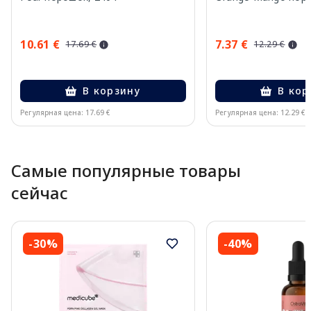
10.61 €
7.37 €
17.69 €
12.29 €
В корзину
В кор
Регулярная цена: 17.69 €
Регулярная цена: 12.29 €
Page 1 of 10
Самые популярные товары
сейчас
-30%
-40%