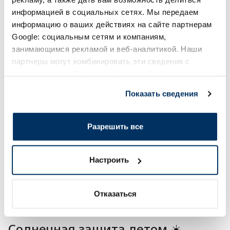
информацией в социальных сетях. Мы передаем
информацию о ваших действиях на сайте партнерам
Google: социальным сетям и компаниям,
занимающимся рекламой и веб-аналитикой. Наши
партнеры могут комбинировать эти сведения с
предоставленной вами информацией, а также
данными, которые они получили при использовании
THE BEGINNINGS Карамельный
THE BEGINNINGS Fl
Показать сведения
вами их сервисов.
протеиновый батончик, 40 г
батончик, 60 г
Разрешить все
1.32 €
1.46 €
1.89 €
1.95 €
Настроить
В корзину
В кор
Регулярная цена: 1.89 €
Регулярная цена: 1.95 €
Отказаться
Page 1 of 10
Солнечная защита летом ☀️