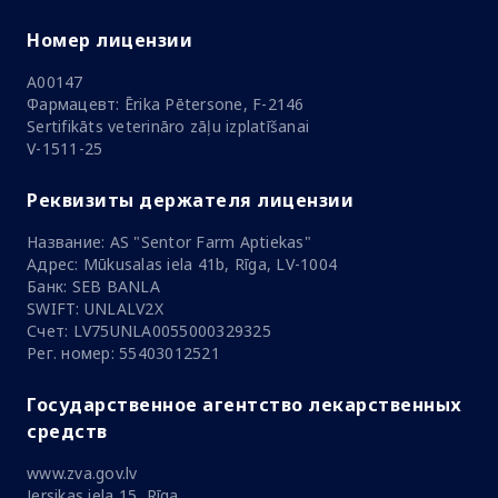
Номер лицензии
A00147
Фармацевт: Ērika Pētersone, F-2146
Sertifikāts veterināro zāļu izplatīšanai
V-1511-25
Реквизиты держателя лицензии
Название: AS "Sentor Farm Aptiekas"
Адрес: Mūkusalas iela 41b, Rīga, LV-1004
Банк: SEB BANLA
SWIFT: UNLALV2X
Счет: LV75UNLA0055000329325
Рег. номер: 55403012521
Государственное агентство лекарственных
средств
www.zva.gov.lv
Jersikas iela 15, Rīga