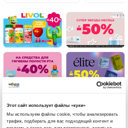
Page 1 of 10
Популярные в категории
Этот сайт использует файлы «куки»
Мы используем файлы cookie, чтобы анализировать
трафик, подбирать для вас подходящий контент и
-30%
-25%
рекламу, а также дать вам возможность делиться