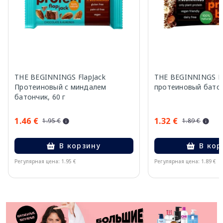
THE BEGINNINGS FlapJack
THE BEGINNINGS К
Протеиновый с миндалем
протеиновый батон
батончик, 60 г
1.46 €
1.32 €
1.95 €
1.89 €
В корзину
В кор
Регулярная цена: 1.95 €
Регулярная цена: 1.89 €
Page 1 of 11