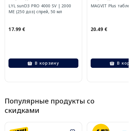
LYL sunD3 PRO 4000 SV | 2000
MAGVIT Plus таблет
МЕ (250 доз) спрей, 50 мл
17.99 €
20.49 €
В корзину
В кор
Page 1 of 10
Популярные продукты со
скидками