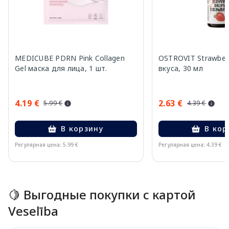
MEDICUBE PDRN Pink Collagen
OSTROVIT Strawber
Gel маска для лица, 1 шт.
вкуса, 30 мл
4.19 €
2.63 €
5.99 €
4.39 €
В корзину
В кор
Регулярная цена: 5.99 €
Регулярная цена: 4.39 €
Page 1 of 15
🍋 Выгодные покупки с картой
Veselība