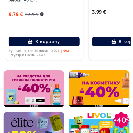
3.99 €
9.79 €
10.75 €
В корзину
В кор
Лучшая цена за 30 дней:
10.75 €
(-9%)
Регулярная цена: 21.49 €
Page 1 of 10