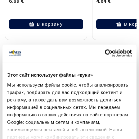
6.69 €
4.64 €
В корзину
В кор
Page 1 of 10
Солнечная защита летом ☀️
Этот сайт использует файлы «куки»
Более...
Мы используем файлы cookie, чтобы анализировать
трафик, подбирать для вас подходящий контент и
-60%
-55%
рекламу, а также дать вам возможность делиться
информацией в социальных сетях. Мы передаем
информацию о ваших действиях на сайте партнерам
Google: социальным сетям и компаниям,
занимающимся рекламой и веб-аналитикой. Наши
партнеры могут комбинировать эти сведения с