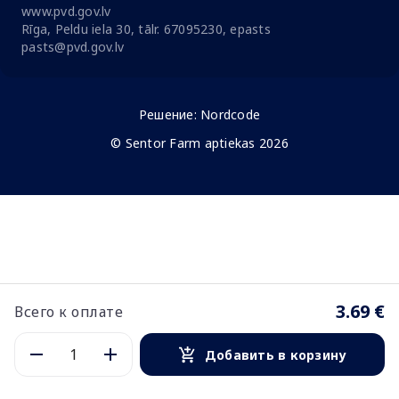
www.pvd.gov.lv
Rīga, Peldu iela 30, tālr. 67095230, epasts
pasts@pvd.gov.lv
Решение:
Nordcode
© Sentor Farm aptiekas 2026
3.69 €
Всего к оплате
Добавить в корзину