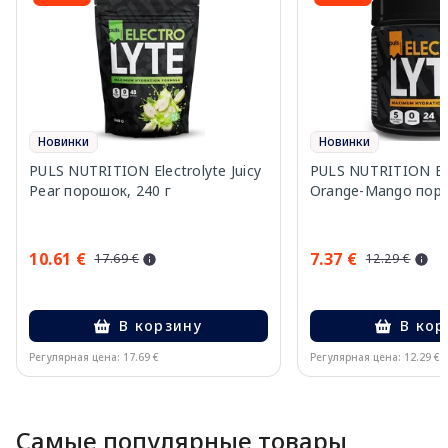
Новинки
Новинки
PULS NUTRITION Electrolyte Juicy
PULS NUTRITION Ele
Pear порошок, 240 г
Orange-Mango поро
10.61 €
7.37 €
17.69 €
12.29 €
В корзину
В кор
Регулярная цена: 17.69 €
Регулярная цена: 12.29 €
Page 1 of 10
Самые популярные товары