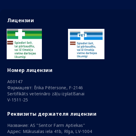
Лицензии
Номер лицензии
A00147
Фармацевт: Ērika Pētersone, F-2146
Sertifikāts veterināro zāļu izplatīšanai
V-1511-25
Реквизиты держателя лицензии
Название: AS "Sentor Farm Aptiekas"
Адрес: Mūkusalas iela 41b, Rīga, LV-1004