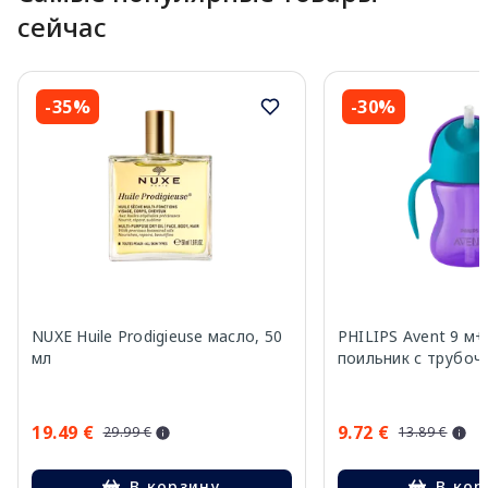
сейчас
-35%
-30%
NUXE Huile Prodigieuse масло, 50
PHILIPS Avent 9 м+
мл
поильник с трубочк
19.49 €
9.72 €
29.99 €
13.89 €
В корзину
В кор