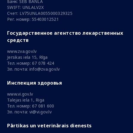
Банк: SEB BANLA
SWIFT: UNLALV2X
Счет: LV75UNLA0055000329325
Рег. номер: 55403012521
Государственное агентство лекарственных
средств
www.zva.gov.lv
Jersikas iela 15, Rīga
Тел. номер: 67 078 424
Эл. почта: info@zva.gov.lv
Инспекция здоровья
www.vi.gov.lv
Talejas iela 1, Riga
Тел. номер: 67 081 600
Эл. почта: vi@vi.gov.lv
Pārtikas un veterinārais dienests