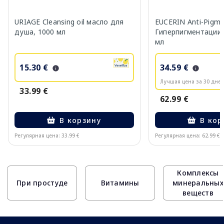
URIAGE Cleansing oil масло для
EUCERIN Anti-Pigm
душа, 1000 мл
Гиперпигментации 
мл
15.30 €
34.59 €
Лучшая цена за 30 дней
33.99 €
62.99 €
В корзину
В кор
Регулярная цена: 33.99 €
Регулярная цена: 62.99 €
Page 1 of 10
Комплексы
При простуде
Витамины
минеральных
веществ