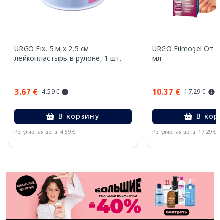
URGO Fix, 5 м x 2,5 см
URGO Filmogel От Г
лейкопластырь в рулоне, 1 шт.
мл
3.67 €
10.37 €
4.59 €
17.29 €
В корзину
В кор
Регулярная цена: 4.59 €
Регулярная цена: 17.29 €
Page 1 of 11