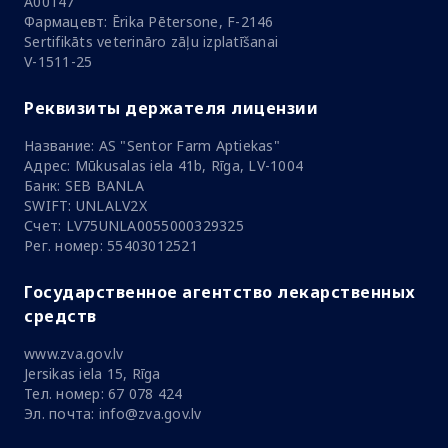
A00147
Фармацевт: Ērika Pētersone, F-2146
Sertifikāts veterināro zāļu izplatīšanai
V-1511-25
Реквизиты держателя лицензии
Название: AS "Sentor Farm Aptiekas"
Адрес: Mūkusalas iela 41b, Rīga, LV-1004
Банк: SEB BANLA
SWIFT: UNLALV2X
Счет: LV75UNLA0055000329325
Рег. номер: 55403012521
Государственное агентство лекарственных
средств
www.zva.gov.lv
Jersikas iela 15, Rīga
Тел. номер: 67 078 424
Эл. почта: info@zva.gov.lv