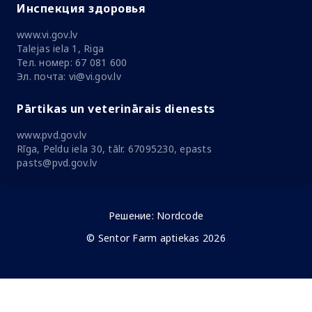
Инспекция здоровья
www.vi.gov.lv
Talejas iela 1, Riga
Тел. номер: 67 081 600
Эл. почта: vi@vi.gov.lv
Pārtikas un veterinārais dienests
www.pvd.gov.lv
Rīga, Peldu iela 30, tālr. 67095230, epasts
pasts@pvd.gov.lv
Решение:
Nordcode
© Sentor Farm aptiekas 2026