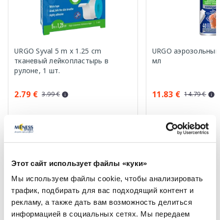
URGO Syval 5 m x 1.25 cm
URGO аэрозольный 
тканевый лейкопластырь в
мл
рулоне, 1 шт.
2.79 €
11.83 €
3.99 €
14.79 €
В корзину
В кор
Регулярная цена: 3.99 €
Регулярная цена: 14.79 €
Page 1 of 10
Этот сайт использует файлы «куки»
Мы используем файлы cookie, чтобы анализировать
Солнечная защита летом ☀️
трафик, подбирать для вас подходящий контент и
рекламу, а также дать вам возможность делиться
Более...
информацией в социальных сетях. Мы передаем