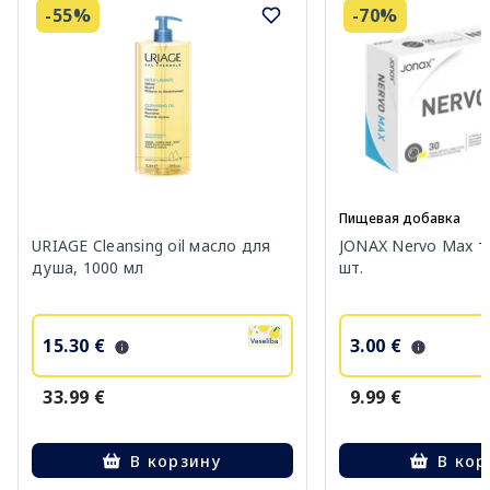
-55%
-70%
Пищевая добавка
URIAGE Cleansing oil масло для
JONAX Nervo Max т
душа, 1000 мл
шт.
15.30 €
3.00 €
33.99 €
9.99 €
В корзину
В кор