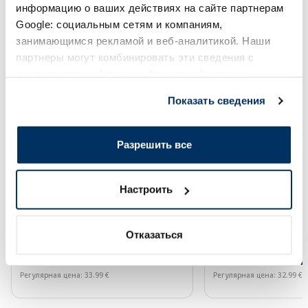
информацию о ваших действиях на сайте партнерам
Google: социальным сетям и компаниям,
-60%
-60%
занимающимся рекламой и веб-аналитикой. Наши
партнеры могут комбинировать эти сведения с
предоставленной вами информацией, а также
данными, которые они получили при использовании
Показать сведения
вами их сервисов.
Разрешить все
EUCERIN Kids Dry Touch SPF 50+
EUCERIN Sun Oil Co
крем-гель, 200 мл
солнцезащитное ср
мл
Настроить
13.60 €
13.20 €
33.99 €
32.99 €
Отказаться
В корзину
В кор
Регулярная цена: 33.99 €
Регулярная цена: 32.99 €
Page 1 of 10