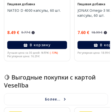
Пищевая добавка
Пищевая добавка
NATEO D 4000 капсулы, 60 шт.
JONAX Omega-3 MA
капсулы, 60 шт.
8.49 €
7.60 €
9.77 €
18.99 €
В корзину
В кор
Лучшая цена за 30 дней:
9.77 €
(-13%)
Регулярная цена: 18.99 €
Регулярная цена: 16.29 €
Page 1 of 15
🍋 Выгодные покупки с картой
Veselība
Более...