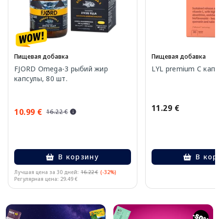
Пищевая добавка
Пищевая добавка
FJORD Omega-3 рыбий жир
LYL premium C капс
капсулы, 80 шт.
11.29 €
10.99 €
16.22 €
В корзину
В кор
Лучшая цена за 30 дней:
16.22 €
(-32%)
Регулярная цена: 29.49 €
Page 1 of 10