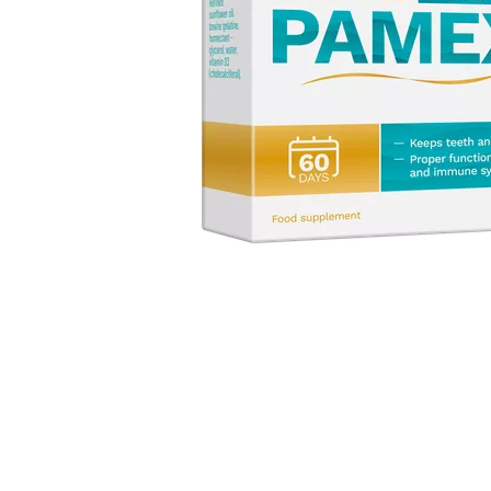
Item
1
of
1
Item
1
of
1