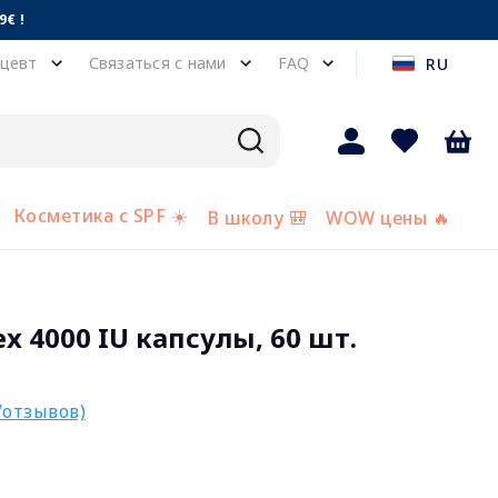
€ !
цевт
Связаться с нами
FAQ
RU
Косметика с SPF ☀️
В школу 🎒
WOW цены 🔥
x 4000 IU капсулы, 60 шт.
/отзывов)