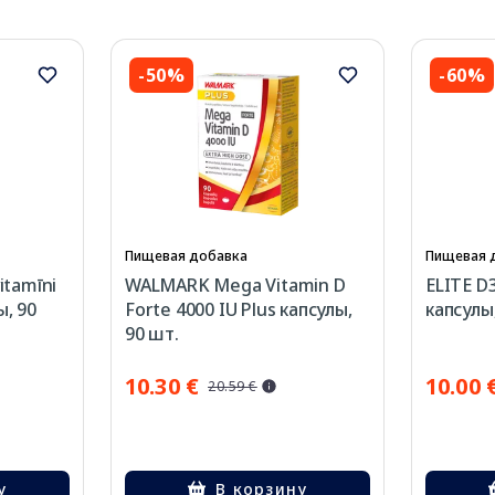
-50%
-60%
Пищевая добавка
Пищевая 
tamīni
WALMARK Mega Vitamin D
ELITE D3
ы, 90
Forte 4000 IU Plus капсулы,
капсулы
90 шт.
10.30 €
10.00 
20.59 €
у
В корзину