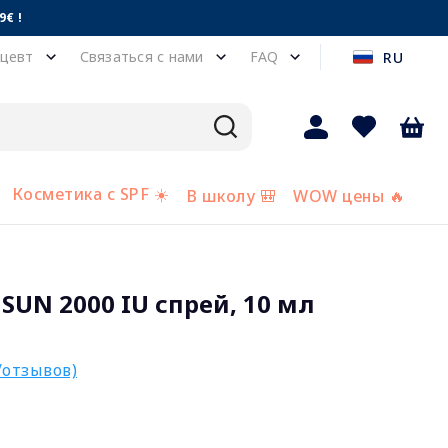
€ !
цевт
Связаться с нами
FAQ
RU
Косметика с SPF ☀️
В школу 🎒
WOW цены 🔥
 SUN 2000 IU спрей, 10 мл
/отзывов)