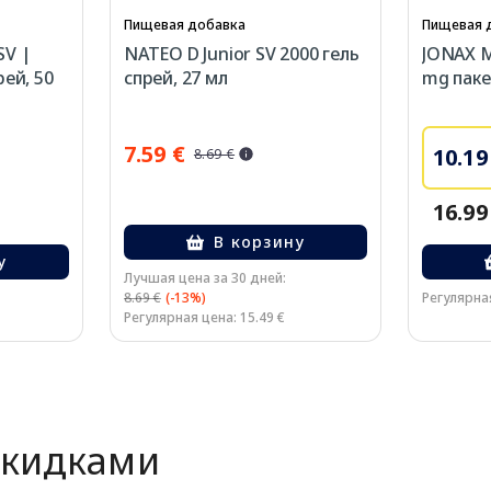
Пищевая добавка
Пищевая 
SV |
NATEO D Junior SV 2000 гель
JONAX M
рей, 50
спрей, 27 мл
mg паке
7.59 €
10.19
8.69 €
16.99
В корзину
у
Лучшая цена за 30 дней:
8.69 €
(-13%)
Регулярная
Регулярная цена: 15.49 €
скидками