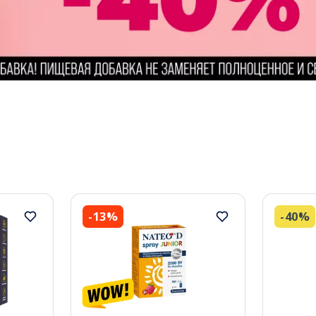
-13%
-40%