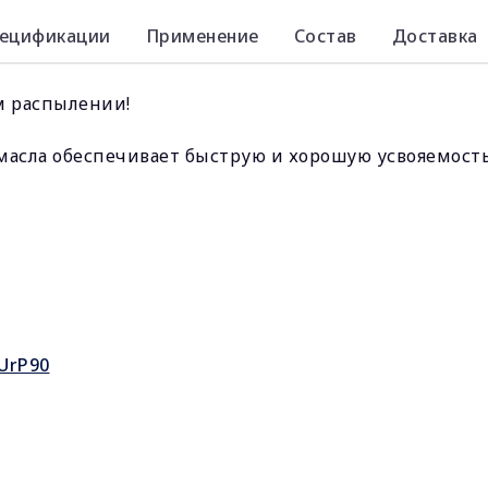
ецификации
Применение
Состав
Доставка
м распылении!
 масла обеспечивает быструю и хорошую усвояемость
UrP90