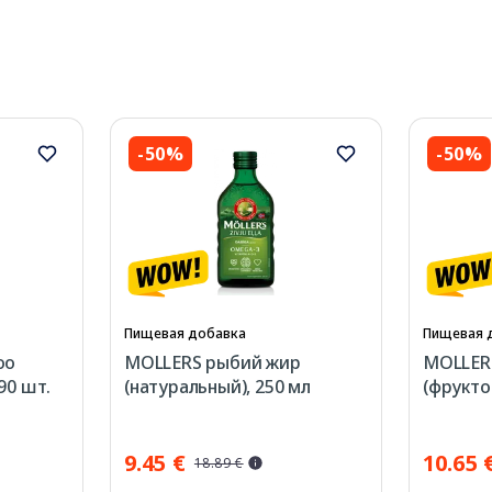
-50%
-50%
Пищевая добавка
Пищевая 
oo
MOLLERS рыбий жир
MOLLER
90 шт.
(натуральный), 250 мл
(фрукто
9.45 €
10.65 
18.89 €