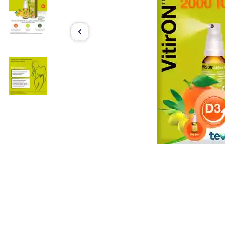
Item
1
of
3
Item
1
of
3