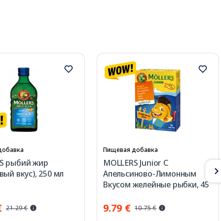
добавка
Пищевая добавка
S рыбий жир
MOLLERS Junior C
вый вкус), 250 мл
Апельсиново-Лимонным
Вкусом желейные рыбки, 45
шт.
€
9.79 €
21.29 €
10.75 €