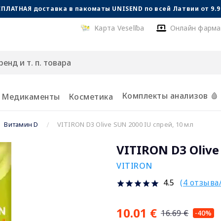
СПЛАТНАЯ доставка в пакоматы UNISEND по всей Латвии от 9.99
Карта Veselība
Онлайн фарма
Комплекты анализов 🩸
Медикаменты
Косметика
Витамин D
VITIRON D3 Olive SUN 2000 IU спрей, 10 мл
VITIRON D3 Olive
VITIRON
(4 отзыва
4.5
10.01 €
16.69 €
-40%