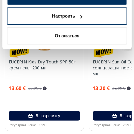
-60%
-60%
Настроить
Отказаться
EUCERIN Kids Dry Touch SPF 50+
EUCERIN Sun Oil Co
крем-гель, 200 мл
солнцезащитное ср
мл
13.60 €
13.20 €
33.99 €
32.99 €
В корзину
В кор
Регулярная цена: 33.99 €
Регулярная цена: 32.99 €
Page 1 of 10