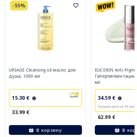
-55%
URIAGE Cleansing oil масло для
EUCERIN Anti-Pigm
душа, 1000 мл
Гиперпигментации 
мл
15.30 €
34.59 €
Лучшая цена за 30 дней
33.99 €
62.99 €
В корзину
В кор