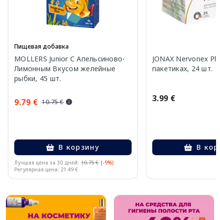
Пищевая добавка
MOLLERS Junior C Апельсиново-
JONAX Nervonex Plu
Лимонным Вкусом желейные
пакетиках, 24 шт.
рыбки, 45 шт.
3.99 €
9.79 €
10.75 €
В корзину
В кор
Лучшая цена за 30 дней:
10.75 €
(-9%)
Регулярная цена: 21.49 €
Page 1 of 10