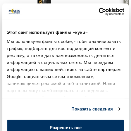
ISOSTAR 650ml Black Finisher
ICONFIT Белый, н
Sports бутылка, 1 шт.
сталь шейкер, 800 
Этот сайт использует файлы «куки»
Мы используем файлы cookie, чтобы анализировать
5.99 €
14.90 €
трафик, подбирать для вас подходящий контент и
рекламу, а также дать вам возможность делиться
информацией в социальных сетях. Мы передаем
В корзину
В кор
информацию о ваших действиях на сайте партнерам
Google: социальным сетям и компаниям,
занимающимся рекламой и веб-аналитикой. Наши
Page 1 of 10
партнеры могут комбинировать эти сведения с
предоставленной вами информацией, а также
Солнечная защита летом ☀️
данными, которые они получили при использовании
Показать сведения
вами их сервисов.
Более...
Разрешить все