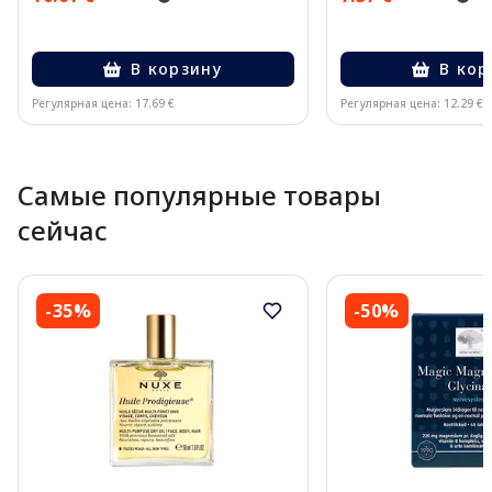
В корзину
В кор
Регулярная цена: 17.69 €
Регулярная цена: 12.29 €
Page 1 of 10
Самые популярные товары
сейчас
-35%
-50%