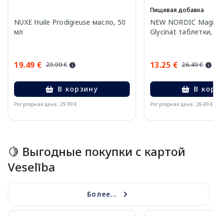
Пищевая добавка
NUXE Huile Prodigieuse масло, 50
NEW NORDIC Magic
мл
Glycinat таблетки, 
19.49 €
13.25 €
29.99 €
26.49 €
В корзину
В кор
Регулярная цена: 29.99 €
Регулярная цена: 26.49 €
Page 1 of 15
🍋 Выгодные покупки с картой
Veselība
Более...