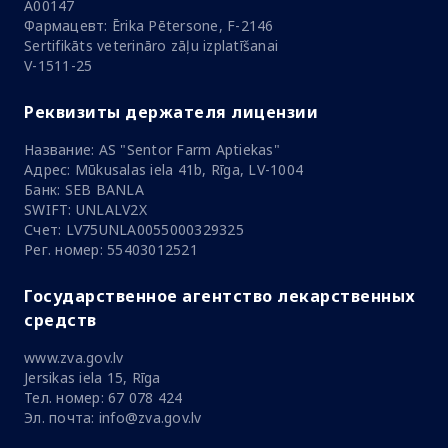
A00147
Фармацевт: Ērika Pētersone, F-2146
Sertifikāts veterināro zāļu izplatīšanai
V-1511-25
Реквизиты держателя лицензии
Название: AS "Sentor Farm Aptiekas"
Адрес: Mūkusalas iela 41b, Rīga, LV-1004
Банк: SEB BANLA
SWIFT: UNLALV2X
Счет: LV75UNLA0055000329325
Рег. номер: 55403012521
Государственное агентство лекарственных
средств
www.zva.gov.lv
Jersikas iela 15, Rīga
Тел. номер: 67 078 424
Эл. почта: info@zva.gov.lv