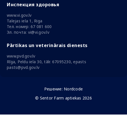
Инспекция здоровья
www.vi.gov.lv
Talejas iela 1, Riga
Тел. номер: 67 081 600
Эл. почта: vi@vi.gov.lv
Pārtikas un veterinārais dienests
www.pvd.gov.lv
Rīga, Peldu iela 30, tālr. 67095230, epasts
pasts@pvd.gov.lv
Решение:
Nordcode
© Sentor Farm aptiekas 2026