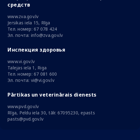
средств
www.zva.gov.lv
Jersikas iela 15, Rīga
Тел. номер: 67 078 424
Эл. почта: info@zva.gov.lv
Инспекция здоровья
www.vi.gov.lv
Talejas iela 1, Riga
Тел. номер: 67 081 600
Эл. почта: vi@vi.gov.lv
Pārtikas un veterinārais dienests
www.pvd.gov.lv
Rīga, Peldu iela 30, tālr. 67095230, epasts
pasts@pvd.gov.lv