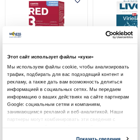
Этот сайт использует файлы «куки»
Пищевая добавка
Пищевая добавка
CEMIO Red 3 Сильнее капсулы, 60
LIVOL Multi для M
Мы используем файлы cookie, чтобы анализировать
шт.
таблетки, 60 шт.
трафик, подбирать для вас подходящий контент и
рекламу, а также дать вам возможность делиться
информацией в социальных сетях. Мы передаем
31.39 €
23.29 €
информацию о ваших действиях на сайте партнерам
Google: социальным сетям и компаниям,
занимающимся рекламой и веб-аналитикой. Наши
партнеры могут комбинировать эти сведения с
В корзину
В кор
предоставленной вами информацией, а также
данными, которые они получили при использовании
Показать сведения