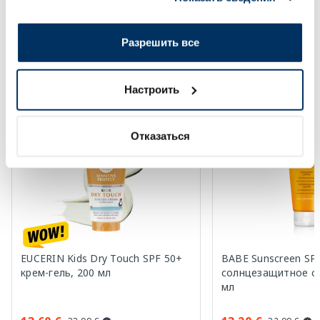
Page 1 of 10
вами их сервисов.
Солнечная защита летом ☀️
Разрешить все
Более...
Настроить
-60%
-60%
Отказаться
EUCERIN Kids Dry Touch SPF 50+
BABE Sunscreen SP
крем-гель, 200 мл
солнцезащитное ср
мл