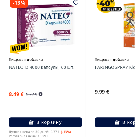
-13%
Пищевая добавка
Пищевая добавка
NATEO D 4000 капсулы, 60 шт.
FARINGOSPRAY Kids
9.99 €
8.49 €
9.77 €
В корзину
В кор
Лучшая цена за 30 дней:
9.77 €
(-13%)
Регулярная цена: 16.29 €