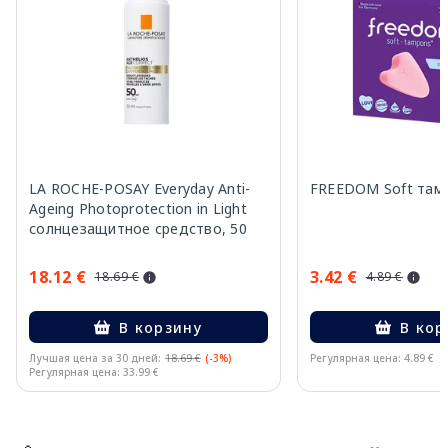
LA ROCHE-POSAY Everyday Anti-
FREEDOM Soft тамп
Ageing Photoprotection in Light
солнцезащитное средство, 50
мл
18.12 €
3.42 €
18.69 €
4.89 €
В корзину
В кор
Лучшая цена за 30 дней:
18.69 €
(-3%)
Регулярная цена: 4.89 €
Регулярная цена: 33.99 €
Page 1 of 15