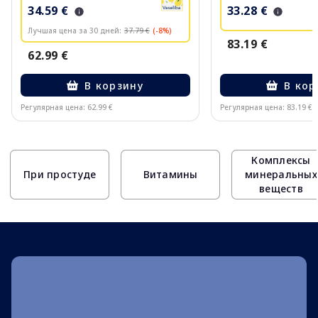
34.59 €
33.28 €
Лучшая цена за 30 дней:
37.79 €
(-8%)
83.19 €
62.99 €
В корзину
В кор
Регулярная цена: 62.99 €
Регулярная цена: 83.19 €
Page 1 of 10
Комплексы
При простуде
Витамины
минеральных
веществ