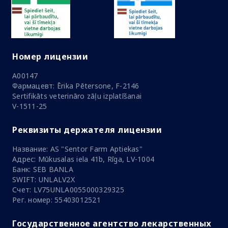
Номер лицензии
A00147
Фармацевт: Ērika Pētersone, F-2146
Sertifikāts veterināro zāļu izplatīšanai
V-1511-25
Реквизиты держателя лицензии
Название: AS "Sentor Farm Aptiekas"
Адрес: Mūkusalas iela 41b, Rīga, LV-1004
Банк: SEB BANLA
SWIFT: UNLALV2X
Счет: LV75UNLA0055000329325
Рег. номер: 55403012521
Государственное агентство лекарственных