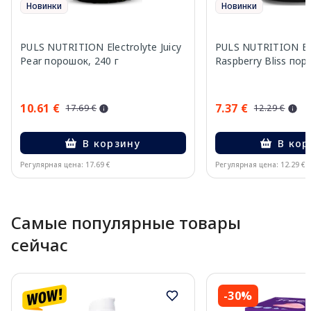
Новинки
Новинки
PULS NUTRITION Electrolyte Juicy
PULS NUTRITION Ele
Pear порошок, 240 г
Raspberry Bliss пор
10.61 €
7.37 €
17.69 €
12.29 €
В корзину
В кор
Регулярная цена: 17.69 €
Регулярная цена: 12.29 €
Page 1 of 10
Самые популярные товары
сейчас
-30%