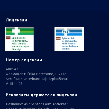
Лицензии
Номер лицензии
A00147
Фармацевт: Ērika Pētersone, F-2146
Sertifikāts veterināro zāļu izplatīšanai
V-1511-25
Реквизиты держателя лицензии
Название: AS "Sentor Farm Aptiekas"
Адрес: Mūkusalas iela 41b, Rīga, LV-1004