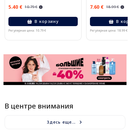
5.40 €
7.60 €
10.79 €
18.99 €
В корзину
В кор
Регулярная цена: 10.79 €
Регулярная цена: 18.99 €
Page 1 of 11
В центре внимания
Здесь еще...