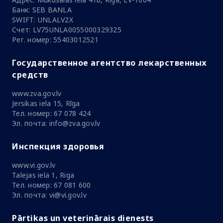
Банк: SEB BANLA
SWIFT: UNLALV2X
Счет: LV75UNLA0055000329325
Рег. номер: 55403012521
Государственное агентство лекарственных
средств
www.zva.gov.lv
Jersikas iela 15, Rīga
Тел. номер: 67 078 424
Эл. почта: info@zva.gov.lv
Инспекция здоровья
www.vi.gov.lv
Talejas iela 1, Riga
Тел. номер: 67 081 600
Эл. почта: vi@vi.gov.lv
Pārtikas un veterinārais dienests