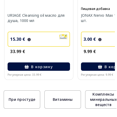
Пищевая добавка
URIAGE Cleansing oil масло для
JONAX Nervo Max т
душа, 1000 мл
шт.
15.30 €
3.00 €
33.99 €
9.99 €
В корзину
В кор
Регулярная цена: 33.99 €
Регулярная цена: 9.99 €
Page 1 of 10
Комплексы
При простуде
Витамины
минеральных
веществ