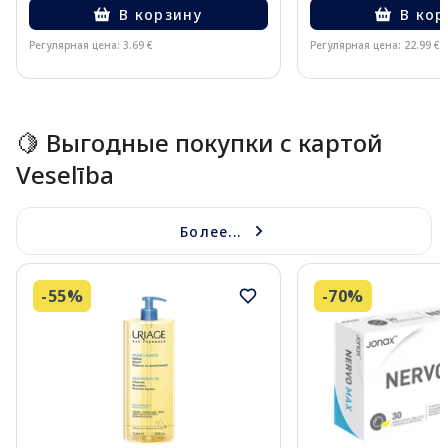
В корзину
В кор
Регулярная цена: 3.69 €
Регулярная цена: 22.99 €
Page 1 of 15
🍋 Выгодные покупки с картой
Veselība
Более...
-55%
-70%