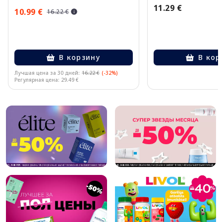
11.29 €
10.99 €
16.22 €
В корзину
В кор
Лучшая цена за 30 дней:
16.22 €
(-32%)
Регулярная цена: 29.49 €
Page 1 of 10