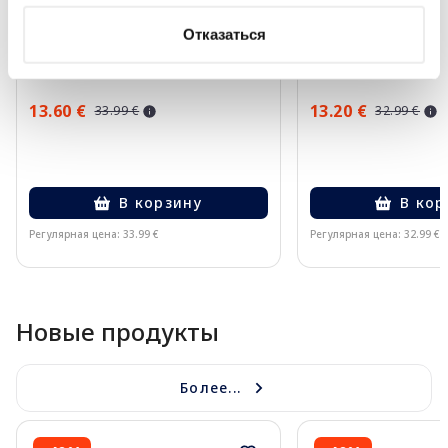
EUCERIN Kids Dry Touch SPF 50+
EUCERIN Sun Oil Co
Отказаться
крем-гель, 200 мл
солнцезащитное ср
мл
13.60 €
13.20 €
33.99 €
32.99 €
В корзину
В кор
Регулярная цена: 33.99 €
Регулярная цена: 32.99 €
Page 1 of 10
Новые продукты
Более...