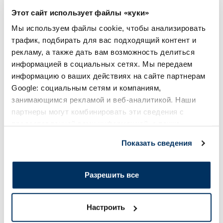
22.99 €
11.49 €
Этот сайт использует файлы «куки»
Мы используем файлы cookie, чтобы анализировать
В корзину
В кор
трафик, подбирать для вас подходящий контент и
рекламу, а также дать вам возможность делиться
Page 1 of 10
информацией в социальных сетях. Мы передаем
информацию о ваших действиях на сайте партнерам
Солнечная защита летом ☀️
Google: социальным сетям и компаниям,
занимающимся рекламой и веб-аналитикой. Наши
Более...
партнеры могут комбинировать эти сведения с
предоставленной вами информацией, а также
данными, которые они получили при использовании
Показать сведения
-60%
-60%
вами их сервисов.
Разрешить все
Настроить