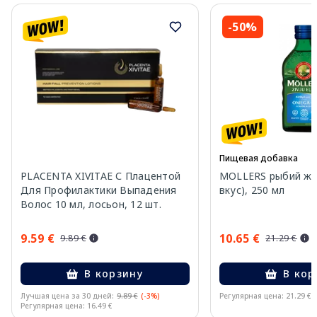
-50%
Пищевая добавка
PLACENTA XIVITAE С Плацентой
MOLLERS рыбий жи
Для Профилактики Выпадения
вкус), 250 мл
Волос 10 мл, лосьон, 12 шт.
9.59 €
10.65 €
9.89 €
21.29 €
В корзину
В кор
Лучшая цена за 30 дней:
9.89 €
(-3%)
Регулярная цена: 21.29 €
Регулярная цена: 16.49 €