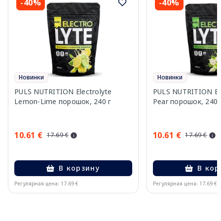
-40%
-40%
Новинки
Новинки
PULS NUTRITION Electrolyte
PULS NUTRITION Elec
Lemon-Lime порошок, 240 г
Pear порошок, 240 
10.61 €
10.61 €
17.69 €
17.69 €
В корзину
В кор
Регулярная цена: 17.69 €
Регулярная цена: 17.69 €
Page 1 of 10