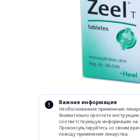
Item
1
of
1
Item
1
Важная информация
of
Необоснованное применение лекарс
1
Внимательно прочтите инструкцию
соответствующую информацию на у
Проконсультируйтесь со своим вра
поводу применения лекарства.