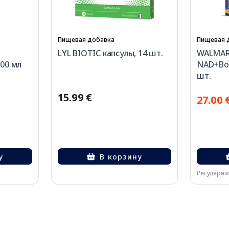
Пищевая добавка
Пищевая 
LYL BIOTIC капсулы, 14 шт.
WALMAR
200 мл
NAD+Boo
шт.
15.99 €
27.00 
у
В корзину
Регулярная