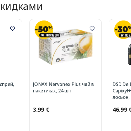
скидками
спрей,
JONAX Nervonex Plus чай в
DSD De 
пакетиках, 24 шт.
Capixyl+
лосьон,
3.99 €
46.99 