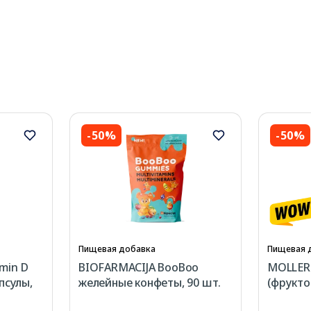
-50%
-50%
Пищевая добавка
Пищевая 
min D
BIOFARMACIJA BooBoo
MOLLER
апсулы,
желейные конфеты, 90 шт.
(фрукто