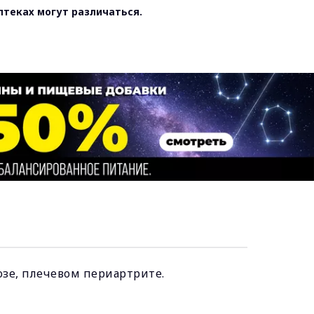
птеках могут различаться.
озе, плечевом периартрите.