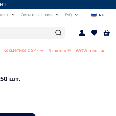
€ !
цевт
Связаться с нами
FAQ
RU
Косметика с SPF ☀️
В школу 🎒
WOW цены 🔥
 50 шт.