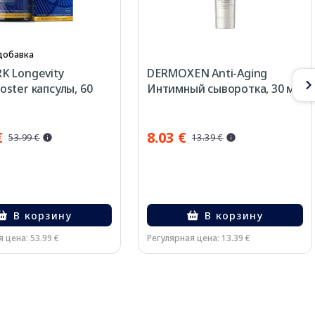
добавка
K Longevity
DERMOXEN Anti-Aging
ster капсулы, 60
Интимный сыворотка, 30 мл
€
8.03 €
53.99 €
13.39 €
В корзину
В корзину
 цена: 53.99 €
Регулярная цена: 13.39 €