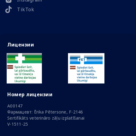
TikTok
Лицензии
Номер лицензии
A00147
Фармацевт: Ērika Pētersone, F-2146
Sertifikāts veterināro zāļu izplatīšanai
V-1511-25