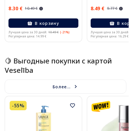
8.30 €
8.49 €
10.49 €
9.77 €
В корзину
В кор
Лучшая цена за 30 дней:
10.49 €
(-21%)
Лучшая цена за 30 дней:
Регулярная цена: 14.99 €
Регулярная цена: 16.29 €
Page 1 of 15
🍋 Выгодные покупки с картой
Veselība
Более...
-55%