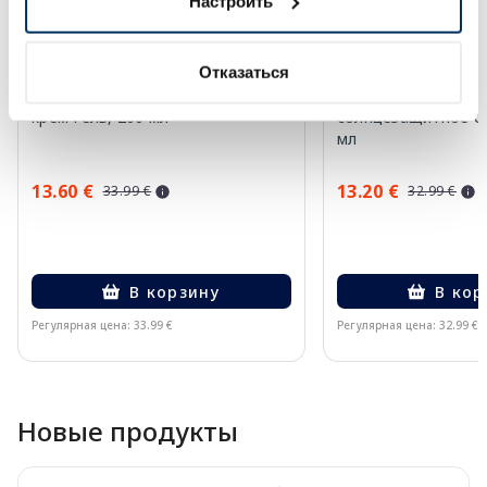
Настроить
Отказаться
EUCERIN Kids Dry Touch SPF 50+
EUCERIN Sun Oil Co
крем-гель, 200 мл
солнцезащитное ср
мл
13.60 €
13.20 €
33.99 €
32.99 €
В корзину
В кор
Регулярная цена: 33.99 €
Регулярная цена: 32.99 €
Page 1 of 10
Новые продукты