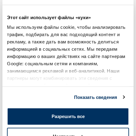
15.89 €
26.49 €
4.19 €
Этот сайт использует файлы «куки»
5.99 €
Мы используем файлы cookie, чтобы анализировать
В корзину
В кор
трафик, подбирать для вас подходящий контент и
рекламу, а также дать вам возможность делиться
Регулярная цена: 5.99 €
Регулярная цена: 26.49 €
информацией в социальных сетях. Мы передаем
Page 1 of 10
информацию о ваших действиях на сайте партнерам
Google: социальным сетям и компаниям,
Солнечная защита летом ☀️
занимающимся рекламой и веб-аналитикой. Наши
партнеры могут комбинировать эти сведения с
предоставленной вами информацией, а также
Более...
данными, которые они получили при использовании
Показать сведения
вами их сервисов.
-60%
-60%
Разрешить все