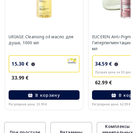
URIAGE Cleansing oil масло для
EUCERIN Anti-Pigm
душа, 1000 мл
Гиперпигментации 
мл
15.30 €
34.59 €
Лучшая цена за 30 дней
33.99 €
62.99 €
В корзину
В кор
Регулярная цена: 33.99 €
Регулярная цена: 62.99 €
Page 1 of 10
Комплексы
При простуде
Витамины
минеральных