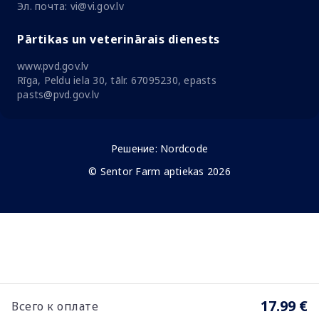
Эл. почта: vi@vi.gov.lv
Pārtikas un veterinārais dienests
www.pvd.gov.lv
Rīga, Peldu iela 30, tālr. 67095230, epasts
pasts@pvd.gov.lv
Решение:
Nordcode
© Sentor Farm aptiekas 2026
17.99 €
Всего к оплате