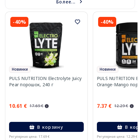
Более...
-40%
-40%
Новинки
Новинки
PULS NUTRITION Electrolyte Juicy
PULS NUTRITION Ele
Pear порошок, 240 г
Orange-Mango поро
10.61 €
7.37 €
17.69 €
12.29 €
В корзину
В кор
Регулярная цена: 17.69 €
Регулярная цена: 12.29 €