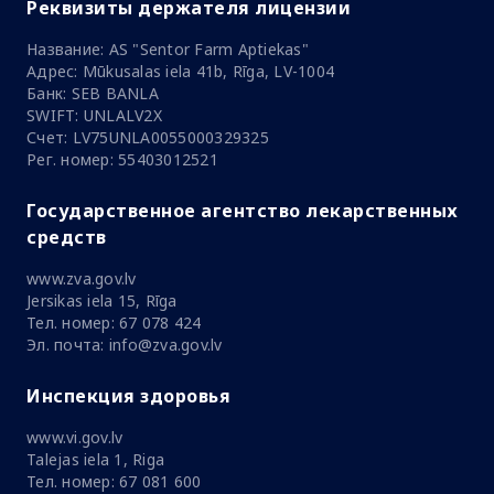
Реквизиты держателя лицензии
Название: AS "Sentor Farm Aptiekas"
Адрес: Mūkusalas iela 41b, Rīga, LV-1004
Банк: SEB BANLA
SWIFT: UNLALV2X
Счет: LV75UNLA0055000329325
Рег. номер: 55403012521
Государственное агентство лекарственных
средств
www.zva.gov.lv
Jersikas iela 15, Rīga
Тел. номер: 67 078 424
Эл. почта: info@zva.gov.lv
Инспекция здоровья
www.vi.gov.lv
Talejas iela 1, Riga
Тел. номер: 67 081 600