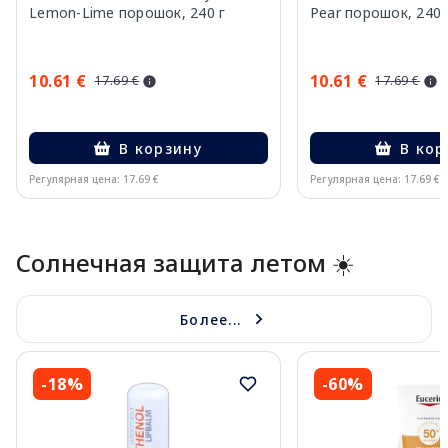
Lemon-Lime порошок, 240 г
Pear порошок, 240 
10.61 €
10.61 €
17.69 €
17.69 €
В корзину
В кор
Регулярная цена: 17.69 €
Регулярная цена: 17.69 €
Page 1 of 10
Солнечная защита летом ☀️
Более...
-18%
-60%