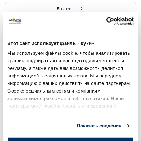
Более...
-55%
-27%
Этот сайт использует файлы «куки»
Мы используем файлы cookie, чтобы анализировать
трафик, подбирать для вас подходящий контент и
рекламу, а также дать вам возможность делиться
информацией в социальных сетях. Мы передаем
информацию о ваших действиях на сайте партнерам
Google: социальным сетям и компаниям,
URIAGE Cleansing oil масло для
BABE Lip&Cheek SP
занимающимся рекламой и веб-аналитикой. Наши
душа, 1000 мл
бальзам для губ, 2
партнеры могут комбинировать эти сведения с
предоставленной вами информацией, а также
данными, которые они получили при использовании
15.30 €
5.04 €
Показать сведения
вами их сервисов.
Лучшая цена за 30 дней
33.99 €