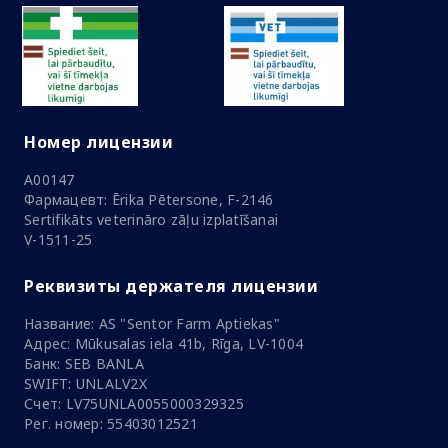
Номер лицензии
A00147
Фармацевт: Ērika Pētersone, F-2146
Sertifikāts veterināro zāļu izplatīšanai
V-1511-25
Реквизиты держателя лицензии
Название: AS "Sentor Farm Aptiekas"
Адрес: Mūkusalas iela 41b, Rīga, LV-1004
Банк: SEB BANLA
SWIFT: UNLALV2X
Счет: LV75UNLA0055000329325
Рег. номер: 55403012521