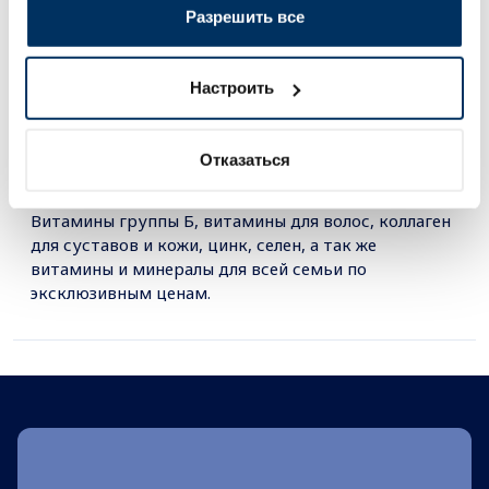
12.59 €
Разрешить все
В корзину
В кор
Настроить
Регулярная цена: 33.99 €
Регулярная цена: 12.59 €
Page 1 of 10
Отказаться
Витамины группы Б, витамины для волос, коллаген
для суставов и кожи, цинк, селен, а так же
витамины и минералы для всей семьи по
эксклюзивным ценам.