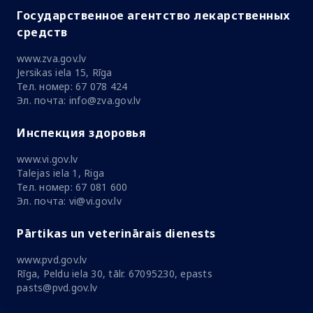
Государственное агентство лекарственных
средств
www.zva.gov.lv
Jersikas iela 15, Rīga
Тел. номер: 67 078 424
Эл. почта: info@zva.gov.lv
Инспекция здоровья
www.vi.gov.lv
Talejas iela 1, Riga
Тел. номер: 67 081 600
Эл. почта: vi@vi.gov.lv
Pārtikas un veterinārais dienests
www.pvd.gov.lv
Rīga, Peldu iela 30, tālr. 67095230, epasts
pasts@pvd.gov.lv