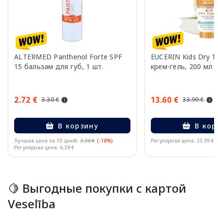
ALTERMED Panthenol Forte SPF
EUCERIN Kids Dry T
15 бальзам для губ, 1 шт.
крем-гель, 200 мл
2.72 €
13.60 €
3.30 €
33.99 €
В корзину
В кор
Лучшая цена за 30 дней:
3.30 €
(-18%)
Регулярная цена: 33.99 €
Регулярная цена: 6.39 €
Page 1 of 10
🍋 Выгодные покупки с картой
Veselība