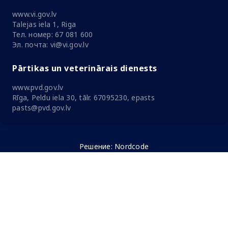
www.vi.gov.lv
Talejas iela 1, Riga
Тел. номер: 67 081 600
Эл. почта: vi@vi.gov.lv
Pārtikas un veterinārais dienests
www.pvd.gov.lv
Rīga, Peldu iela 30, tālr. 67095230, epasts
pasts@pvd.gov.lv
Решение:
Nordcode
© Sentor Farm aptiekas 2026