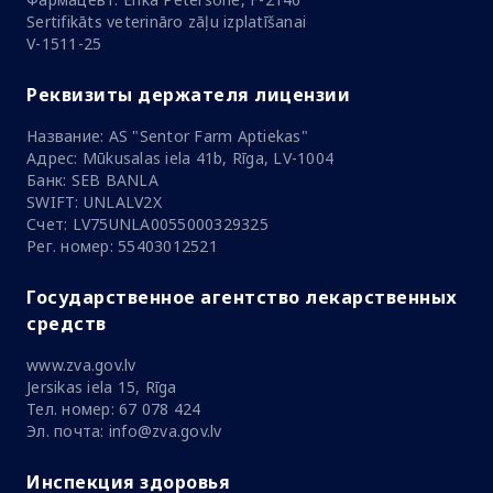
Sertifikāts veterināro zāļu izplatīšanai
V-1511-25
Реквизиты держателя лицензии
Название: AS "Sentor Farm Aptiekas"
Адрес: Mūkusalas iela 41b, Rīga, LV-1004
Банк: SEB BANLA
SWIFT: UNLALV2X
Счет: LV75UNLA0055000329325
Рег. номер: 55403012521
Государственное агентство лекарственных
средств
www.zva.gov.lv
Jersikas iela 15, Rīga
Тел. номер: 67 078 424
Эл. почта: info@zva.gov.lv
Инспекция здоровья