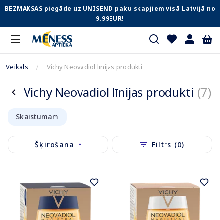
BEZMAKSAS piegāde uz UNISEND paku skapjiem visā Latvijā no
9.99EUR!
Veikals
Vichy Neovadiol līnijas produkti
Vichy Neovadiol līnijas produkti
(7)
Skaistumam
Šķirošana
Filtrs (0)