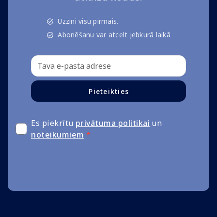
Uzzini visu pirmais.
Abonēšanu var atcelt jebkurā laikā
Pieteikties
Es piekrītu
privātuma politikai
un
noteikumiem
*