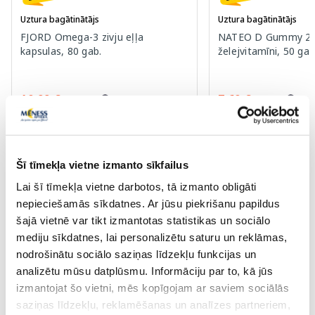
Uztura bagātinātājs
Uztura bagātinātājs
FJORD Omega-3 zivju eļļa
NATEO D Gummy 20
kapsulas, 80 gab.
želejvitamīni, 50 gab
10.99 €
7.60 €
16.22 €
9.77 €
Pirkt
Pir
Šī tīmekļa vietne izmanto sīkfailus
30 dienu zemākā cena:
16.22 €
(-32%)
30 dienu zemākā cena:
9.7
Lai šī tīmekļa vietne darbotos, tā izmanto obligāti
Standarta cena: 29.49 €
Standarta cena: 16.29 €
nepieciešamās sīkdatnes. Ar jūsu piekrišanu papildus
Page 1 of 10
šajā vietnē var tikt izmantotas statistikas un sociālo
mediju sīkdatnes, lai personalizētu saturu un reklāmas,
nodrošinātu sociālo saziņas līdzekļu funkcijas un
analizētu mūsu datplūsmu. Informāciju par to, kā jūs
izmantojat šo vietni, mēs kopīgojam ar saviem sociālās
saziņas līdzekļu, reklamēšanas un analīzes partneriem,