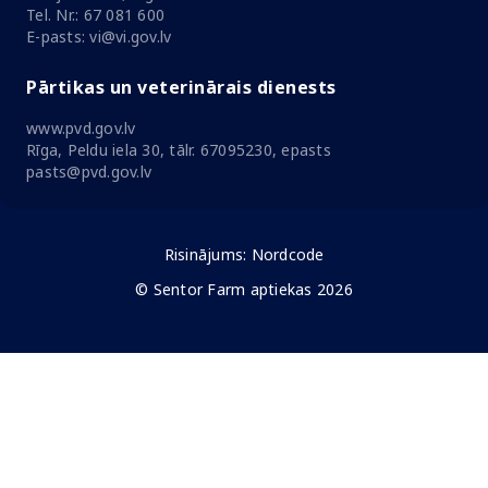
Tel. Nr.: 67 081 600
E-pasts: vi@vi.gov.lv
Pārtikas un veterinārais dienests
www.pvd.gov.lv
Rīga, Peldu iela 30, tālr. 67095230, epasts
pasts@pvd.gov.lv
Risinājums:
Nordcode
© Sentor Farm aptiekas 2026