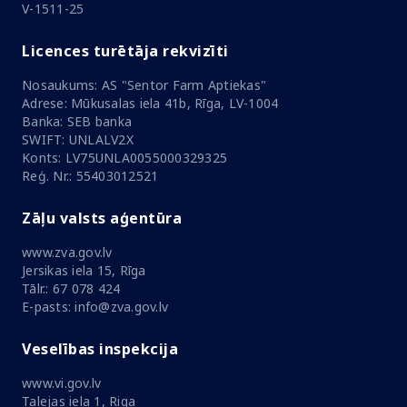
V-1511-25
Licences turētāja rekvizīti
Nosaukums: AS "Sentor Farm Aptiekas"
Adrese: Mūkusalas iela 41b, Rīga, LV-1004
Banka: SEB banka
SWIFT: UNLALV2X
Konts: LV75UNLA0055000329325
Reģ. Nr.: 55403012521
Zāļu valsts aģentūra
www.zva.gov.lv
Jersikas iela 15, Rīga
Tālr.: 67 078 424
E-pasts: info@zva.gov.lv
Veselības inspekcija
www.vi.gov.lv
Talejas iela 1, Riga