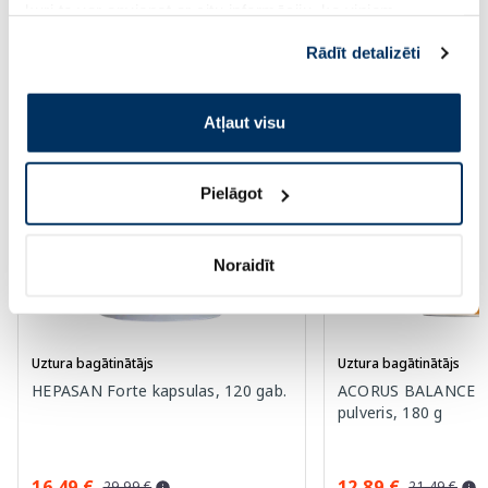
kuri to var apvienot ar citu informāciju, ko viņiem
sniedzat vai ko viņi apkopo, kad lietojat viņu
Rādīt detalizēti
pakalpojumus. Ja piekrītat šo papildu sīkdatņu
Šobrīd aktuāli
izmantošanai, lūdzu, atzīmējiet savu izvēli:
Atļaut visu
-45%
-40%
Pielāgot
Noraidīt
Uztura bagātinātājs
Uztura bagātinātājs
HEPASAN Forte kapsulas, 120 gab.
ACORUS BALANCE C
pulveris, 180 g
16.49 €
12.89 €
29.99 €
21.49 €