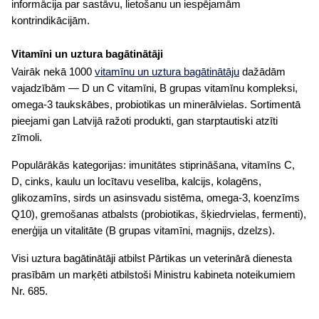
informācija par sastāvu, lietošanu un iespējamām
kontrindikācijām.
Vitamīni un uztura bagātinātāji
Vairāk nekā 1000
vitamīnu un uztura bagātinātāju
dažādām
vajadzībām — D un C vitamīni, B grupas vitamīnu kompleksi,
omega-3 taukskābes, probiotikas un minerālvielas. Sortimentā
pieejami gan Latvijā ražoti produkti, gan starptautiski atzīti
zīmoli.
Populārākās kategorijas: imunitātes stiprināšana, vitamīns C,
D, cinks, kaulu un locītavu veselība, kalcijs, kolagēns,
glikozamīns, sirds un asinsvadu sistēma, omega-3, koenzīms
Q10), gremošanas atbalsts (probiotikas, šķiedrvielas, fermenti),
enerģija un vitalitāte (B grupas vitamīni, magnijs, dzelzs).
Visi uztura bagātinātāji atbilst Pārtikas un veterinārā dienesta
prasībām un marķēti atbilstoši Ministru kabineta noteikumiem
Nr. 685.