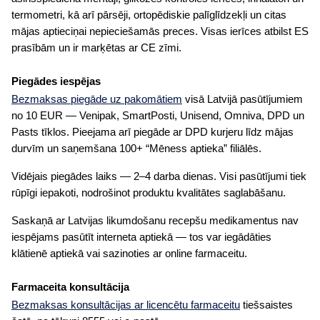
termometri, kā arī pārsēji, ortopēdiskie palīglīdzekļi un citas
mājas aptieciņai nepieciešamās preces. Visas ierīces atbilst ES
prasībām un ir marķētas ar CE zīmi.
Piegādes iespējas
Bezmaksas piegāde uz pakomātiem
visā Latvijā pasūtījumiem
no 10 EUR — Venipak, SmartPosti, Unisend, Omniva, DPD un
Pasts tīklos. Pieejama arī piegāde ar DPD kurjeru līdz mājas
durvīm un saņemšana 100+ “Mēness aptieka” filiālēs.
Vidējais piegādes laiks — 2–4 darba dienas. Visi pasūtījumi tiek
rūpīgi iepakoti, nodrošinot produktu kvalitātes saglabāšanu.
Saskaņā ar Latvijas likumdošanu recepšu medikamentus nav
iespējams pasūtīt interneta aptiekā — tos var iegādāties
klātienē aptiekā vai sazinoties ar online farmaceitu.
Farmaceita konsultācija
Bezmaksas konsultācijas ar licencētu farmaceitu
tiešsaistes