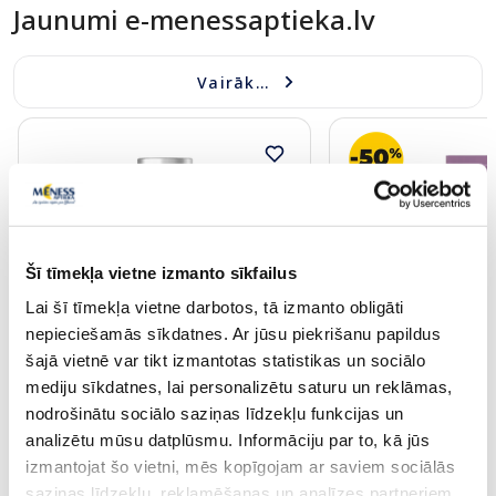
Jaunumi e-menessaptieka.lv
Vairāk...
Šī tīmekļa vietne izmanto sīkfailus
Lai šī tīmekļa vietne darbotos, tā izmanto obligāti
Jaunums
Jaunums
nepieciešamās sīkdatnes. Ar jūsu piekrišanu papildus
Uztura bagātinātājs
šajā vietnē var tikt izmantotas statistikas un sociālo
SILVANOLS Magnesium
STENDERS Summer R
mediju sīkdatnes, lai personalizētu saturu un reklāmas,
Bisglycinate kapsulas, 90 gab.
krēms, 25 ml
nodrošinātu sociālo saziņas līdzekļu funkcijas un
analizētu mūsu datplūsmu. Informāciju par to, kā jūs
izmantojat šo vietni, mēs kopīgojam ar saviem sociālās
17.49 €
7.99 €
saziņas līdzekļu, reklamēšanas un analīzes partneriem,