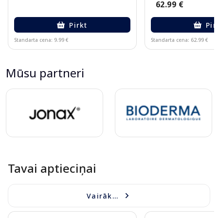
62.99 €
Pirkt
Pir
Standarta cena: 9.99 €
Standarta cena: 62.99 €
Page 1 of 10
Mūsu partneri
Page 1 of 9
Tavai aptieciņai
Vairāk...