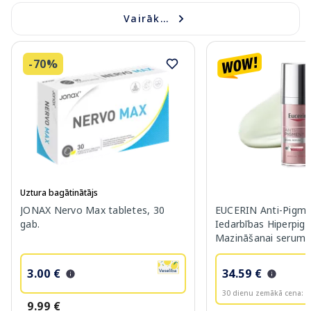
Vairāk...
-70%
Uztura bagātinātājs
JONAX Nervo Max tabletes, 30
EUCERIN Anti-Pigme
gab.
Iedarbības Hiperpig
Mazināšanai serums
3.00 €
34.59 €
30 dienu zemākā cena:
3
9.99 €