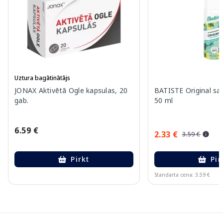
Uztura bagātinātājs
JONAX Aktivētā Ogle kapsulas, 20
BATISTE Original sa
gab.
50 ml
6.59 €
2.33 €
3.59 €
Pirkt
Pir
Standarta cena: 3.59 €
Page 1 of 12