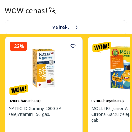
WOW cenas! 🚀​
Vairāk...
-22%
Uztura bagātinātājs
Uztura bagātinātājs
NATEO D Gummy 2000 SV
MOLLERS Junior Ar A
želejvitamīni, 50 gab.
Citrona Garšu želeja
gab.