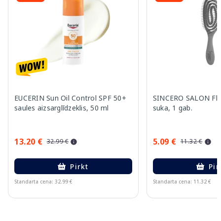
EUCERIN Sun Oil Control SPF 50+
SINCERO SALON Fle
saules aizsarglīdzeklis, 50 ml
suka, 1 gab.
13.20 €
5.09 €
32.99 €
11.32 €
Pirkt
Pir
Standarta cena: 32.99 €
Standarta cena: 11.32 €
Page 1 of 10