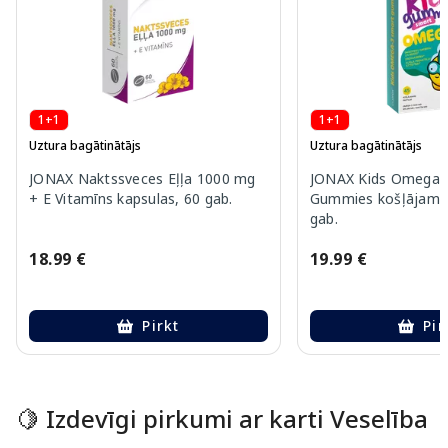
1+1
1+1
Uztura bagātinātājs
Uztura bagātinātājs
JONAX Naktssveces Eļļa 1000 mg
JONAX Kids Omega-
+ E Vitamīns kapsulas, 60 gab.
Gummies košļājamās
gab.
18.99 €
19.99 €
Pirkt
Pir
Page 1 of 10
🍋 Izdevīgi pirkumi ar karti Veselība