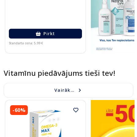
Pirkt
Standarta cena: 5.99 €
Page 1 of 16
Vitamīnu piedāvājums tieši tev!
Vairāk...
-60%