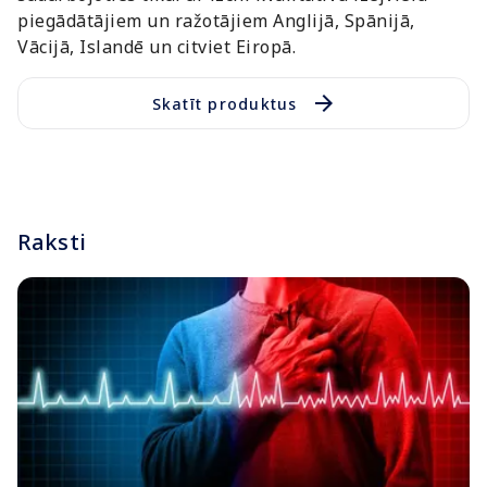
piegādātājiem un ražotājiem Anglijā, Spānijā,
Vācijā, Islandē un citviet Eiropā.
arrow_forward
Skatīt produktus
Raksti