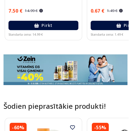
7.50 €
0.67 €
14.99 €
1.49 €
Pirkt
Pir
Standarta cena: 14.99 €
Standarta cena: 1.49 €
Page 1 of 10
Šodien pieprasītākie produkti!
-60%
-55%