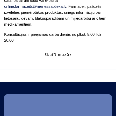
čatā, pa tālruni 8555 vai e-pastā
online.farmaceits@menessaptieka.lv
. Farmaceiti palīdzēs
izvēlēties piemērotākos produktus, sniegs informāciju par
lietošanu, devām, blakusparādībām un mijiedarbību ar citiem
medikamentiem.
Konsultācijas ir pieejamas darba dienās no plkst. 8:00 līdz
20:00.
Skatīt mazāk