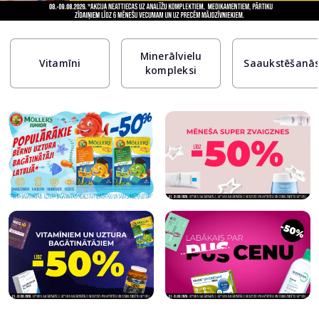
Page 1 of 15
Minerālvielu
Vitamīni
Saaukstēšanā
kompleksi