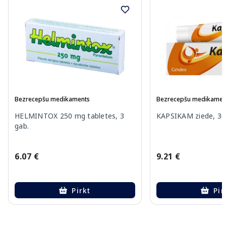
Bezrecepšu medikaments
Bezrecepšu medikamen
HELMINTOX 250 mg tabletes, 3
KAPSIKAM ziede, 30
gab.
6.07 €
9.21 €
Pirkt
Pir
Page 1 of 9