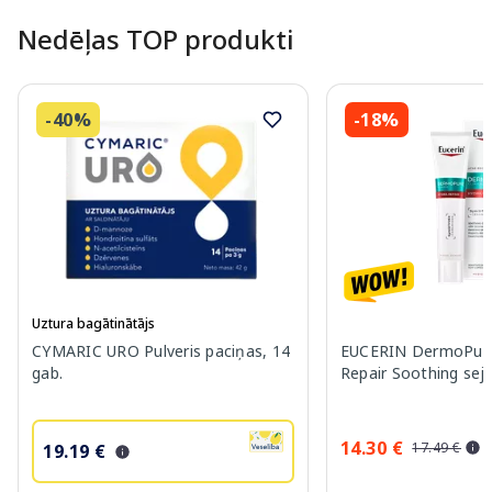
Nedēļas TOP produkti
-40%
-18%
Uztura bagātinātājs
CYMARIC URO Pulveris paciņas, 14
EUCERIN DermoPure 
gab.
Repair Soothing sej
14.30 €
17.49 €
19.19 €