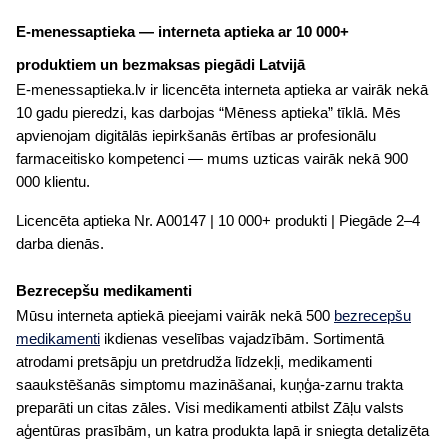
E-menessaptieka — interneta aptieka ar 10 000+
produktiem un bezmaksas piegādi Latvijā
E-menessaptieka.lv ir licencēta interneta aptieka ar vairāk nekā
10 gadu pieredzi, kas darbojas “Mēness aptieka” tīklā. Mēs
apvienojam digitālās iepirkšanās ērtības ar profesionālu
farmaceitisko kompetenci — mums uzticas vairāk nekā 900
000 klientu.
Licencēta aptieka Nr. A00147 | 10 000+ produkti | Piegāde 2–4
darba dienās.
Bezrecepšu medikamenti
Mūsu interneta aptiekā pieejami vairāk nekā 500
bezrecepšu
medikamenti
ikdienas veselības vajadzībām. Sortimentā
atrodami pretsāpju un pretdrudža līdzekļi, medikamenti
saaukstēšanās simptomu mazināšanai, kuņģa-zarnu trakta
preparāti un citas zāles. Visi medikamenti atbilst Zāļu valsts
aģentūras prasībām, un katra produkta lapā ir sniegta detalizēta