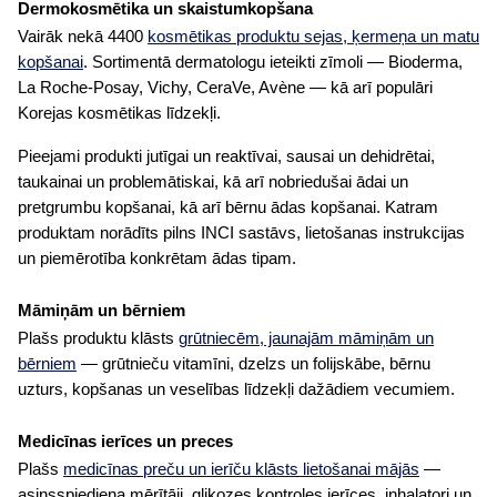
Dermokosmētika un skaistumkopšana
Vairāk nekā 4400
kosmētikas produktu sejas, ķermeņa un matu
kopšanai
. Sortimentā dermatologu ieteikti zīmoli — Bioderma,
La Roche-Posay, Vichy, CeraVe, Avène — kā arī populāri
Korejas kosmētikas līdzekļi.
Pieejami produkti jutīgai un reaktīvai, sausai un dehidrētai,
taukainai un problemātiskai, kā arī nobriedušai ādai un
pretgrumbu kopšanai, kā arī bērnu ādas kopšanai. Katram
produktam norādīts pilns INCI sastāvs, lietošanas instrukcijas
un piemērotība konkrētam ādas tipam.
Māmiņām un bērniem
Plašs produktu klāsts
grūtniecēm, jaunajām māmiņām un
bērniem
— grūtnieču vitamīni, dzelzs un folijskābe, bērnu
uzturs, kopšanas un veselības līdzekļi dažādiem vecumiem.
Medicīnas ierīces un preces
Plašs
medicīnas preču un ierīču klāsts lietošanai mājās
—
asinsspiediena mērītāji, glikozes kontroles ierīces, inhalatori un