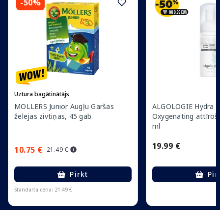
-50%
Uztura bagātinātājs
MOLLERS Junior Augļu Garšas
ALGOLOGIE Hydra E
želejas zivtiņas, 45 gab.
Oxygenating attīroš
ml
19.99 €
10.75 €
21.49 €
Pirkt
Pir
Standarta cena: 21.49 €
Page 1 of 15