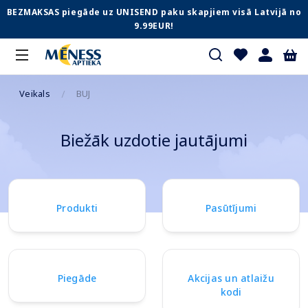
BEZMAKSAS piegāde uz UNISEND paku skapjiem visā Latvijā no
9.99EUR!
Veikals
BUJ
Biežāk uzdotie jautājumi
Produkti
Pasūtījumi
Piegāde
Akcijas un atlaižu
kodi