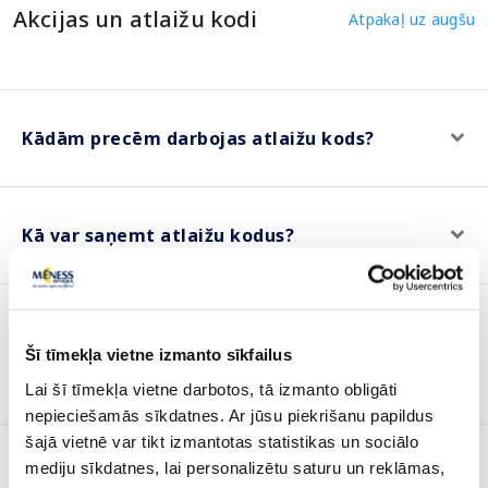
Akcijas un atlaižu kodi
Atpakaļ uz augšu
Kādām precēm darbojas atlaižu kods?
Kā var saņemt atlaižu kodus?
Preču atgriešana
Atpakaļ uz augšu
Šī tīmekļa vietne izmanto sīkfailus
Lai šī tīmekļa vietne darbotos, tā izmanto obligāti
nepieciešamās sīkdatnes. Ar jūsu piekrišanu papildus
šajā vietnē var tikt izmantotas statistikas un sociālo
mediju sīkdatnes, lai personalizētu saturu un reklāmas,
Iegādājos ierīci, bet tā vairs nestrādā/ir