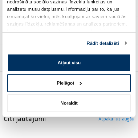
nodrošinātu sociālo saziņas līdzekļu funkcijas un
bojāta. Ko darīt?
analizētu mūsu datplūsmu. Informāciju par to, kā jūs
izmantojat šo vietni, mēs kopīgojam ar saviem sociālās
saziņas līdzekļu, reklamēšanas un analīzes partneriem,
Vēlos atgriezt preci, kā to izdarīt?
kuri to var apvienot ar citu informāciju, ko viņiem
sniedzat vai ko viņi apkopo, kad lietojat viņu
Rādīt detalizēti
pakalpojumus. Ja piekrītat šo papildu sīkdatņu
izmantošanai, lūdzu, atzīmējiet savu izvēli:
Kā es varu atteikties no pasūtījuma?
Atļaut visu
Pielāgot
Saņēmu bojātu preci, ko darīt?
Noraidīt
Citi jautājumi
Atpakaļ uz augšu