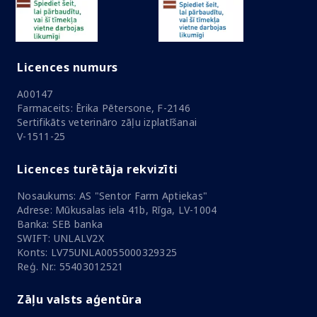
Licences numurs
A00147
Farmaceits: Ērika Pētersone, F-2146
Sertifikāts veterināro zāļu izplatīšanai
V-1511-25
Licences turētāja rekvizīti
Nosaukums: AS "Sentor Farm Aptiekas"
Adrese: Mūkusalas iela 41b, Rīga, LV-1004
Banka: SEB banka
SWIFT: UNLALV2X
Konts: LV75UNLA0055000329325
Reģ. Nr.: 55403012521
Zāļu valsts aģentūra