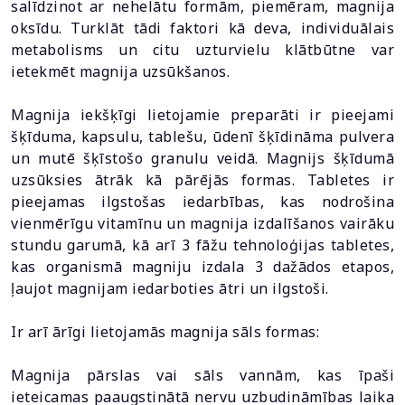
salīdzinot ar nehelātu formām, piemēram, magnija
oksīdu. Turklāt tādi faktori kā deva, individuālais
metabolisms un citu uzturvielu klātbūtne var
ietekmēt magnija uzsūkšanos.
Magnija iekšķīgi lietojamie preparāti ir pieejami
šķīduma, kapsulu, tablešu, ūdenī šķīdināma pulvera
un mutē šķīstošo granulu veidā. Magnijs šķīdumā
uzsūksies ātrāk kā pārējās formas. Tabletes ir
pieejamas ilgstošas iedarbības, kas nodrošina
vienmērīgu vitamīnu un magnija izdalīšanos vairāku
stundu garumā, kā arī 3 fāžu tehnoloģijas tabletes,
kas organismā magniju izdala 3 dažādos etapos,
ļaujot magnijam iedarboties ātri un ilgstoši.
Ir arī ārīgi lietojamās magnija sāls formas:
Magnija pārslas vai sāls vannām, kas īpaši
ieteicamas paaugstinātā nervu uzbudināmības laika