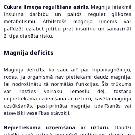
Cukura līmeņa regulēšana asinīs
. Magnijs ietekmē
insulīna darbību un palīdz regulēt glikozes
metabolismu. Atbilstošs magnija līmenis var
palīdzēt uzlabot jutību pret insulīnu un samazināt
2. tipa diabēta risku.
Magnija deficīts
Magnija deficīts, ko sauc arī par hipomagnēmiju,
rodas, ja organismā nav pietiekami daudz magnija,
lai nodrošinātu tā normālās funkcijas. Šis trūkums
var rasties vairāku iemeslu dēļ, tostarp
nepietiekama uzņemšana ar uzturu, kavēta magnija
uzsūkšanās, pastiprināta magnija izdalīšanās vai
atsevišķi veselības stāvokļi.
Nepietiekama uzņemšana ar uzturu.
Daudzi
cilvēki savā uzturā nepatērē pietiekami daudz ar