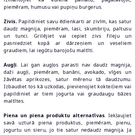
piemēram, humusu vai pupiņu burgerus.
Zivis.
Papildiniet savu ēdienkarti ar zivīm, kas satur
daudz magnija, piemēram, lasi, skumbriju, paltusu
un tunci. Grilējiet vai cepiet zivs fileju un
pasniedziet kopā ar dārzeņiem un veseliem
graudiem, lai iegūtu barojošu maltīti.
Augļi
. Lai gan augļos parasti nav daudz magnija,
daži augļi, piemēram, banāni, avokado, vīģes un
žāvētas aprikozes, satur mērenu tā daudzumu.
Izbaudiet tos kā uzkodas, pievienojiet kokteiļiem vai
papildiniet ar tiem jogurta vai graudaugu bāzes
maltītes.
Piena un piena produktu alternatīvas
. Iekļaujiet
savā uzturā piena produktus, piemēram, pienu,
jogurtu un sieru, jo tie satur nedaudz magnija. Ja