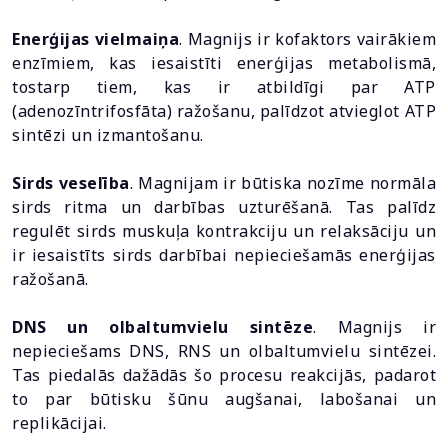
Enerģijas vielmaiņa
. Magnijs ir kofaktors vairākiem
enzīmiem, kas iesaistīti enerģijas metabolismā,
tostarp tiem, kas ir atbildīgi par ATP
(adenozīntrifosfāta) ražošanu, palīdzot atvieglot ATP
sintēzi un izmantošanu.
Sirds veselība
. Magnijam ir būtiska nozīme normāla
sirds ritma un darbības uzturēšanā. Tas palīdz
regulēt sirds muskuļa kontrakciju un relaksāciju un
ir iesaistīts sirds darbībai nepieciešamās enerģijas
ražošanā.
DNS un olbaltumvielu sintēze
. Magnijs ir
nepieciešams DNS, RNS un olbaltumvielu sintēzei.
Tas piedalās dažādās šo procesu reakcijās, padarot
to par būtisku šūnu augšanai, labošanai un
replikācijai.