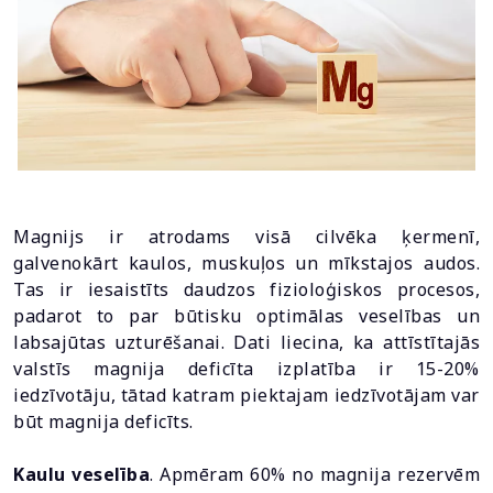
Magnijs ir atrodams visā cilvēka ķermenī,
galvenokārt kaulos, muskuļos un mīkstajos audos.
Tas ir iesaistīts daudzos fizioloģiskos procesos,
padarot to par būtisku optimālas veselības un
labsajūtas uzturēšanai. Dati liecina, ka attīstītajās
valstīs magnija deficīta izplatība ir 15-20%
iedzīvotāju, tātad katram piektajam iedzīvotājam var
būt magnija deficīts.
Kaulu veselība
. Apmēram 60% no magnija rezervēm