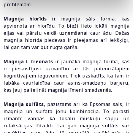
problēmām.
Magnija hlorīds
ir magnija sāls forma, kas
apvienota ar hlorīdu. To bieži lieto lokāli magnija
eļļas vai pārslu veidā uzņemšanai caur ādu. Dažas
magnija hlorīda piedevas ir pieejamas arī iekšķīgi,
lai gan tām var būt rūgta garša.
Magnija L-treonāts
ir jaunāka magnija forma, kas
ir piesaistījusi uzmanību ar tās potenciālajiem
kognitīvajiem ieguvumiem. Tiek uzskatīts, ka tam ir
labāka caurlaidība caur asins-smadzeņu barjeru,
kas ļauj palielināt magnija līmeni smadzenēs.
Magnija sulfāts
, pazīstams arī kā Epsomas sāls, ir
magnija un sulfāta jonu kombinācija. To parasti
izmanto vannās kā lokālu muskuļu sāpju un
relaksācijas līdzekli. Lai gan magnija sulfāts var
uzsūkties caur ādu, tā perorālā uzsūkšanās ir