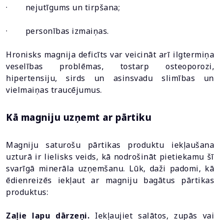
· nejutīgums un tirpšana;
· personības izmaiņas.
Hronisks magnija deficīts var veicināt arī ilgtermiņa
veselības problēmas, tostarp osteoporozi,
hipertensiju, sirds un asinsvadu slimības un
vielmaiņas traucējumus.
Kā magniju uzņemt ar pārtiku
Magniju saturošu pārtikas produktu iekļaušana
uzturā ir lielisks veids, kā nodrošināt pietiekamu šī
svarīgā minerāla uzņemšanu. Lūk, daži padomi, kā
ēdienreizēs iekļaut ar magniju bagātus pārtikas
produktus:
Zaļie lapu dārzeņi.
Iekļaujiet salātos, zupās vai