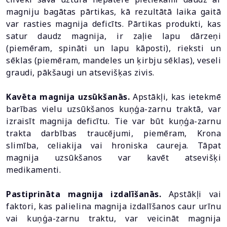
magniju bagātas pārtikas, kā rezultātā laika gaitā
var rasties magnija deficīts. Pārtikas produkti, kas
satur daudz magnija, ir zaļie lapu dārzeņi
(piemēram, spināti un lapu kāposti), rieksti un
sēklas (piemēram, mandeles un ķirbju sēklas), veseli
graudi, pākšaugi un atsevišķas zivis.
Kavēta magnija uzsūkšanās.
Apstākļi, kas ietekmē
barības vielu uzsūkšanos kuņģa-zarnu traktā, var
izraisīt magnija deficītu. Tie var būt kuņģa-zarnu
trakta darbības traucējumi, piemēram, Krona
slimība, celiakija vai hroniska caureja. Tāpat
magnija uzsūkšanos var kavēt atsevišķi
medikamenti.
Pastiprināta magnija izdalīšanās.
Apstākļi vai
faktori, kas palielina magnija izdalīšanos caur urīnu
vai kuņģa-zarnu traktu, var veicināt magnija