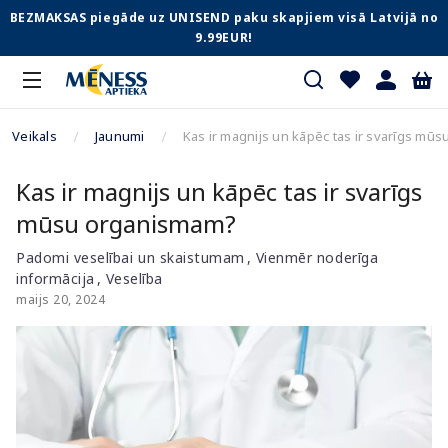
BEZMAKSAS piegāde uz UNISEND paku skapjiem visā Latvijā no
9.99EUR!
Veikals
Jaunumi
Kas ir magnijs un kāpēc tas ir svarīgs mū
Kas ir magnijs un kāpēc tas ir svarīgs
mūsu organismam?
Padomi veselībai un skaistumam
Vienmēr noderīga
informācija
Veselība
maijs 20, 2024