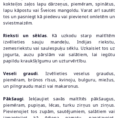
kokteiļos zaļos lapu dārzeņus, piemēram, spinātus,
lapu kāpostu vai Šveices mangoldu. Varat arī sautēt
tos un pasniegt kā piedevu vai pievienot omletēm un
sviestmaizēm.
Rieksti un sēklas
. Kā uzkodu starp maltītēm
izvēlieties sauju mandeļu, Indijas riekstu,
zemesriekstu vai saulespuķu sēklu. Uzkaisiet tos uz
jogurta, auzu pārslām vai salātiem, lai iegūtu
papildu kraukšķīgumu un uzturvērtību.
Veseli graudi
. Izvēlieties veselus graudus,
piemēram, brūnos rīsus, kvinoju, bulguru, miežus,
un pilngraudu maizi vai makaronus.
Pākšaugi
. Iekļaujiet savās maltītēs pākšaugus,
piemēram, pupiņas, lēcas, turku zirņus un zirņus.
Pievienojiet tos zupām, sautējumiem, salātiem vai
izmantojiet kā ēdiena pamatu, pagatavojot,