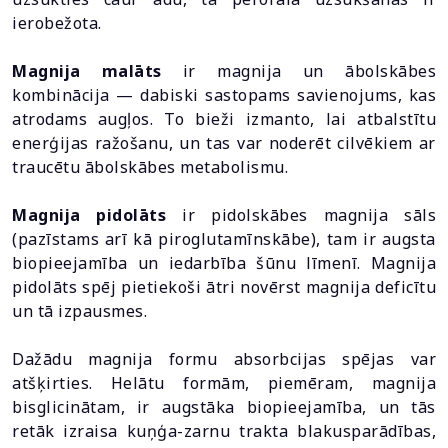
ierobežota.
Magnija malāts
ir magnija un ābolskābes
kombinācija — dabiski sastopams savienojums, kas
atrodams augļos. To bieži izmanto, lai atbalstītu
enerģijas ražošanu, un tas var noderēt cilvēkiem ar
traucētu ābolskābes metabolismu.
Magnija pidolāts
ir pidolskābes magnija sāls
(pazīstams arī kā piroglutamīnskābe), tam ir augsta
biopieejamība un iedarbība šūnu līmenī. Magnija
pidolāts spēj pietiekoši ātri novērst magnija deficītu
un tā izpausmes.
Dažādu magnija formu absorbcijas spējas var
atšķirties. Helātu formām, piemēram, magnija
bisglicinātam, ir augstāka biopieejamība, un tās
retāk izraisa kuņģa-zarnu trakta blakusparādības,