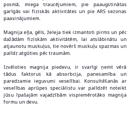
posmā, miega traucējumiem, pie paaugstinātas
garīgās vai fiziskās aktivitātes un pie ARS sezonas
paasinājumiem.
Magnija eļļa, gēls, želeja tiek izmantoti pirms un pēc
dažādām fiziskām aktivitātēm, lai atslābinātu un
atjaunotu muskuļus, tie novērš muskuļu spazmas un
palīdz atgūties pēc traumām.
Izvēloties magnija piedevu, ir svarīgi ņemt vērā
tādus faktorus kā absorbcija, panesamība un
paredzamie ieguvumi veselībai. Konsultēšanās ar
veselības aprūpes speciālistu var palīdzēt noteikt
jūsu īpašajām vajadzībām vispiemērotāko magnija
formu un devu.