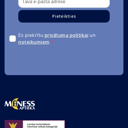
Pieteikties
Es piekrītu
privātuma politikai
un
noteikumiem
*