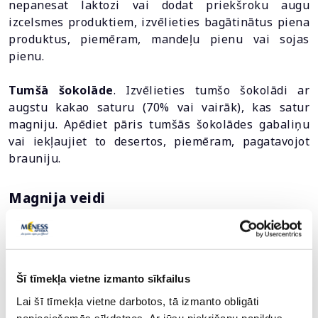
nepanesat laktozi vai dodat priekšroku augu
izcelsmes produktiem, izvēlieties bagātinātus piena
produktus, piemēram, mandeļu pienu vai sojas
pienu.
Tumšā šokolāde
. Izvēlieties tumšo šokolādi ar
augstu kakao saturu (70% vai vairāk), kas satur
magniju. Apēdiet pāris tumšās šokolādes gabaliņu
vai iekļaujiet to desertos, piemēram, pagatavojot
brauniju.
Magnija veidi
Ir pieejami vairāki dažādi magnija piedevu veidi, no
kuriem katrs satur dažādas magnija sāļu formas. Šīm
formām ir dažādas īpašības, absorbcijas spējas un
Šī tīmekļa vietne izmanto sīkfailus
potenciālie ieguvumi veselībai.
Lai šī tīmekļa vietne darbotos, tā izmanto obligāti
nepieciešamās sīkdatnes. Ar jūsu piekrišanu papildus