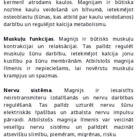
ķermenī atrodams kaulos. Magnijam ir būtiska
nozīme kaulu veidošanā un blīvumā, ietekmējot
osteoblastu (šūnas, kas atbild par kaulu veidošanos)
darbību un regulējot kalcija metabolismu.
Muskuļu funkcijas
. Magnijs ir būtisks muskuļu
kontrakcijai un relaksācijai. Tas palīdz regulēt
muskuļu šūnu darbību, ietekmējot kalcija jonu
kustību pa šūnu membrānām. Atbilstošs magnija
līmenis ir nepieciešams, lai novērstu muskuļu
krampjus un spazmas.
Nervu sistēma
. Magnijs ir iesaistīts
neirotransmiteru izdalīšanās un nervu darbības
regulēšanā. Tas palīdz uzturēt nervu šūnu
elektriskās īpašības un atbalsta nervu impulsu
pārraidi. Atbilstošs magnija līmenis var veicināt
veselīgu nervu sistēmu un palīdzēt mazināt
atsevišķu slimību, piemēram, migrēnas, risku.