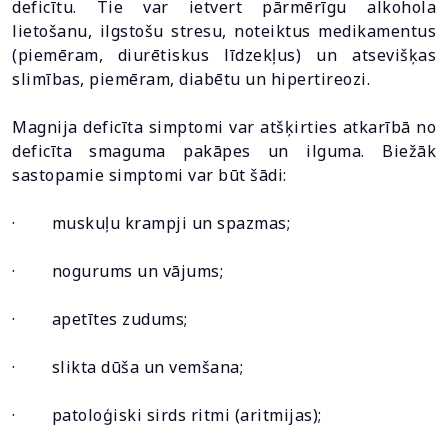
deficītu. Tie var ietvert pārmērīgu alkohola
lietošanu, ilgstošu stresu, noteiktus medikamentus
(piemēram, diurētiskus līdzekļus) un atsevišķas
slimības, piemēram, diabētu un hipertireozi.
Magnija deficīta simptomi var atšķirties atkarībā no
deficīta smaguma pakāpes un ilguma. Biežāk
sastopamie simptomi var būt šādi:
· muskuļu krampji un spazmas;
· nogurums un vājums;
· apetītes zudums;
· slikta dūša un vemšana;
· patoloģiski sirds ritmi (aritmijas);