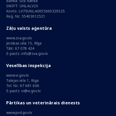
Banka: SEB banka
SWIFT: UNLALV2X
Konts: LV75UNLA0055000329325
Reģ. Nr.: 55403012521
Zāļu valsts aģentūra
www.zva.gov.lv
Jersikas iela 15, Rīga
Tālr.: 67 078 424
E-pasts: info@zva.gov.lv
Veselības inspekcija
www.vi.gov.lv
Talejas iela 1, Riga
Tel. Nr.: 67 081 600
E-pasts: vi@vi.gov.lv
Pārtikas un veterinārais dienests
www.pvd.gov.lv