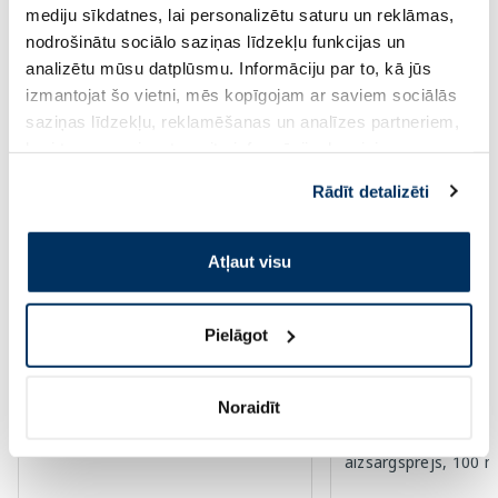
mediju sīkdatnes, lai personalizētu saturu un reklāmas,
Page 1 of 10
nodrošinātu sociālo saziņas līdzekļu funkcijas un
analizētu mūsu datplūsmu. Informāciju par to, kā jūs
Saules aizsardzībai vasarā ☀️
izmantojat šo vietni, mēs kopīgojam ar saviem sociālās
saziņas līdzekļu, reklamēšanas un analīzes partneriem,
Vairāk...
kuri to var apvienot ar citu informāciju, ko viņiem
sniedzat vai ko viņi apkopo, kad lietojat viņu
Rādīt detalizēti
pakalpojumus. Ja piekrītat šo papildu sīkdatņu
izmantošanai, lūdzu, atzīmējiet savu izvēli:
Atļaut visu
Pielāgot
Noraidīt
LA ROCHE-POSAY Anthelios Oil
AUSTRALIAN GOLD 
Control SPF 50+ želejkrēms, 50 ml
Gel With Bronzer sa
aizsargsprejs, 100 m