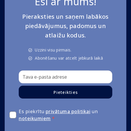
Esi ar mums!
Pieraksties un saņem labākos
piedāvājumus, padomus un
atlaižu kodus.
Uzzini visu pirmais.
Abonēšanu var atcelt jebkurā laikā
Pieteikties
Es piekrītu
privātuma politikai
un
noteikumiem
*