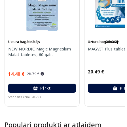
Uztura bagātinātājs
Uztura bagātinātājs
NEW NORDIC Magic Magnesium
MAGVIT Plus tablete
Malat tabletes, 60 gab.
20.49 €
14.40 €
28.79 €
Pirkt
Pir
Standarta cena: 28.79 €
Page 1 of 10
Populāri produkti ar atlaidēm