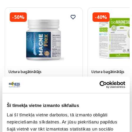
-50%
-40%
Uztura bagātinātājs
Uztura bagātinātājs
MAGNEFLEX kapsulas, 90 gab.
BIOFARMACIJA Bio
300 mg pulveris, 28 
21.25 €
8.21 €
42.49 €
13.69 €
Šī tīmekļa vietne izmanto sīkfailus
Lai šī tīmekļa vietne darbotos, tā izmanto obligāti
Pirkt
Pir
nepieciešamās sīkdatnes. Ar jūsu piekrišanu papildus
šajā vietnē var tikt izmantotas statistikas un sociālo
Standarta cena: 42.49 €
Standarta cena: 13.69 €