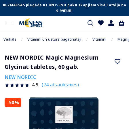
BEZMAKSAS piegāde uz UNISEND paku skapjiem visā Latvijā no
9.99EUR!
Veikals
Vitamīni un uztura bagātinātāji
Vitamīni
Magni
NEW NORDIC Magic Magnesium
Glycinat tabletes, 60 gab.
NEW NORDIC
(74 atsauksmes)
4.9
-50%