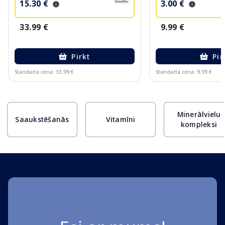
15.30 €
3.00 €
33.99 €
9.99 €
Pirkt
Pir
Standarta cena: 33.99 €
Standarta cena: 9.99 €
Page 1 of 10
Minerālvielu
Saaukstēšanās
Vitamīni
kompleksi