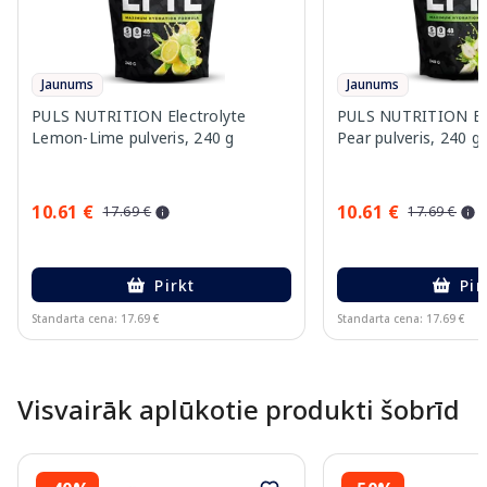
Jaunums
Jaunums
PULS NUTRITION Electrolyte
PULS NUTRITION Elec
Lemon-Lime pulveris, 240 g
Pear pulveris, 240 g
10.61 €
10.61 €
17.69 €
17.69 €
Pirkt
Pir
Standarta cena: 17.69 €
Standarta cena: 17.69 €
Page 1 of 10
Visvairāk aplūkotie produkti šobrīd