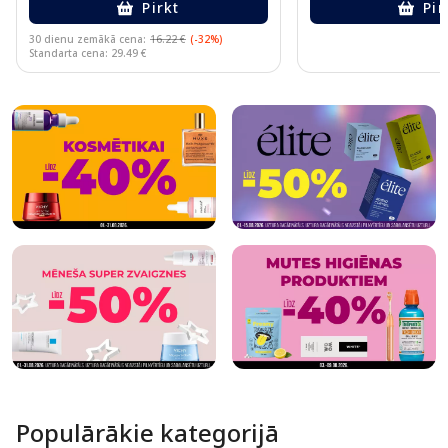
Pirkt
Pir
30 dienu zemākā cena:
16.22 €
(-32%)
Standarta cena: 29.49 €
Page 1 of 10
Populārākie kategorijā