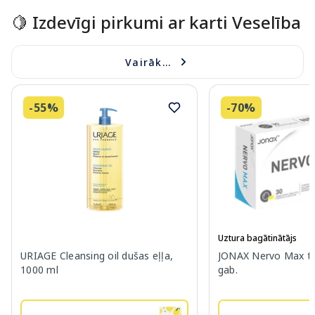
🍋 Izdevīgi pirkumi ar karti Veselība
Vairāk...
-55%
-70%
Uztura bagātinātājs
URIAGE Cleansing oil dušas eļļa,
JONAX Nervo Max ta
1000 ml
gab.