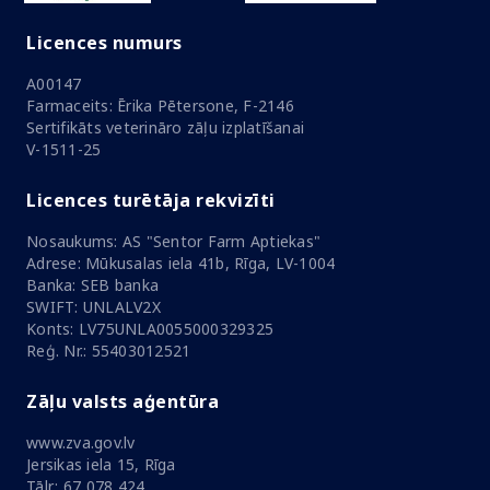
Licences numurs
A00147
Farmaceits: Ērika Pētersone, F-2146
Sertifikāts veterināro zāļu izplatīšanai
V-1511-25
Licences turētāja rekvizīti
Nosaukums: AS "Sentor Farm Aptiekas"
Adrese: Mūkusalas iela 41b, Rīga, LV-1004
Banka: SEB banka
SWIFT: UNLALV2X
Konts: LV75UNLA0055000329325
Reģ. Nr.: 55403012521
Zāļu valsts aģentūra
www.zva.gov.lv
Jersikas iela 15, Rīga
Tālr.: 67 078 424