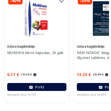
-40%
-50%
Uztura bagātinātājs
Uztura bagātinātājs
MOBIVEN Micro kapsulas, 20 gab.
NEW NORDIC Magic
Glycinat tabletes, 6
6.11 €
13.25 €
10.19 €
26.49 €
Pirkt
Pir
Standarta cena: 10.19 €
Standarta cena: 26.49 €
Page 1 of 15