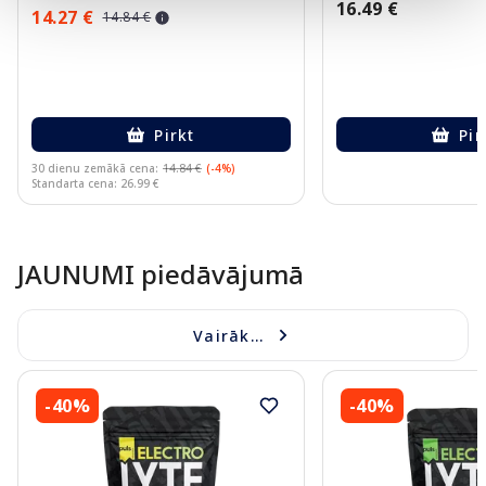
16.49 €
14.27 €
14.84 €
Pirkt
Pir
30 dienu zemākā cena:
14.84 €
(-4%)
Standarta cena: 26.99 €
Page 1 of 10
JAUNUMI piedāvājumā
Vairāk...
-40%
-40%