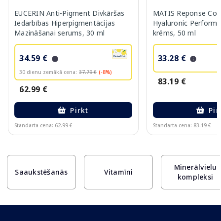
EUCERIN Anti-Pigment Divkāršas
MATIS Reponse Corr
Iedarbības Hiperpigmentācijas
Hyaluronic Performa
Mazināšanai serums, 30 ml
krēms, 50 ml
34.59 €
33.28 €
30 dienu zemākā cena:
37.79 €
(-8%)
83.19 €
62.99 €
Pirkt
Pir
Standarta cena: 62.99 €
Standarta cena: 83.19 €
Page 1 of 10
Minerālvielu
Saaukstēšanās
Vitamīni
kompleksi