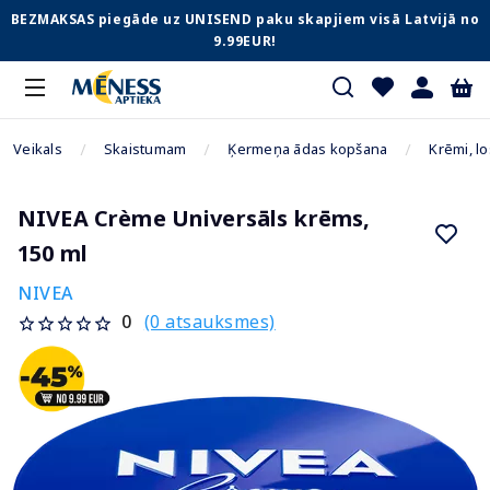
BEZMAKSAS piegāde uz UNISEND paku skapjiem visā Latvijā no
9.99EUR!
Veikals
Skaistumam
Ķermeņa ādas kopšana
Krēmi, lo
NIVEA Crème Universāls krēms,
150 ml
NIVEA
(0 atsauksmes)
0