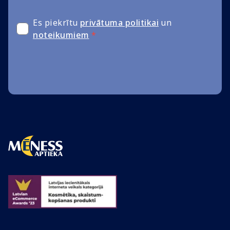
Es piekrītu
privātuma politikai
un
noteikumiem
*