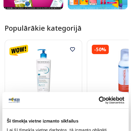
Populārākie kategorijā
-50%
BIODERMA Atoderm Creme Ultra
ALTERMED Pantheno
Nourishing ķermeņa krēms, 500 ml
aerosols, 150 ml
Šī tīmekļa vietne izmanto sīkfailus
16.29 €
5.40 €
27.49 €
10.79 €
Lai šī tīmekļa vietne darbotos, tā izmanto obligāti