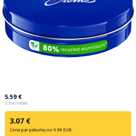
Item
1
5.59 €
of
1
3.73 €/100ml
3.07 €
Cena par pirkumu no 9.99 EUR.