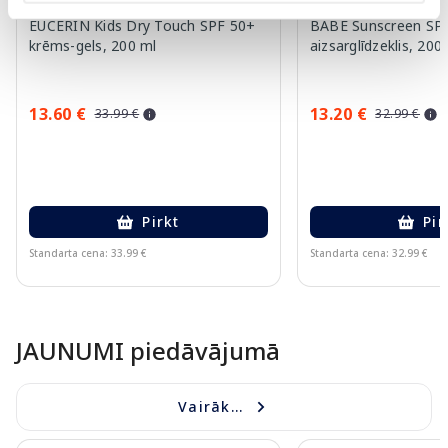
EUCERIN Kids Dry Touch SPF 50+
BABE Sunscreen SPF
krēms-gels, 200 ml
aizsarglīdzeklis, 200
13.60 €
13.20 €
33.99 €
32.99 €
Pirkt
Pir
Standarta cena: 33.99 €
Standarta cena: 32.99 €
Page 1 of 10
JAUNUMI piedāvājumā
Vairāk...