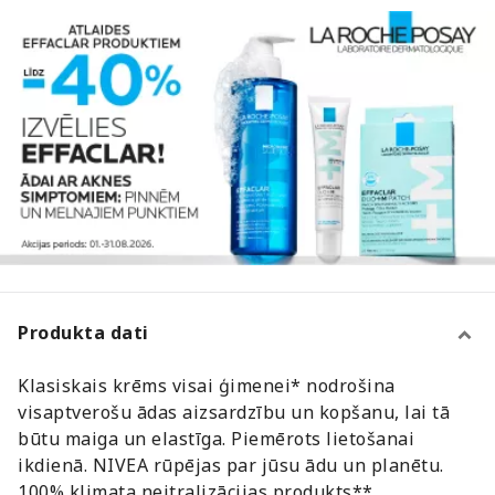
Produkta dati
Klasiskais krēms visai ģimenei* nodrošina
visaptverošu ādas aizsardzību un kopšanu, lai tā
būtu maiga un elastīga. Piemērots lietošanai
ikdienā. NIVEA rūpējas par jūsu ādu un planētu.
100% klimata neitralizācijas produkts**.