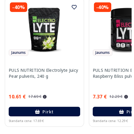
-40%
-40%
Jaunums
Jaunums
PULS NUTRITION Electrolyte Juicy
PULS NUTRITION Ele
Pear pulveris, 240 g
Raspberry Bliss pulve
10.61 €
7.37 €
17.69 €
12.29 €
Pirkt
Pir
Standarta cena: 17.69 €
Standarta cena: 12.29 €
Page 1 of 10