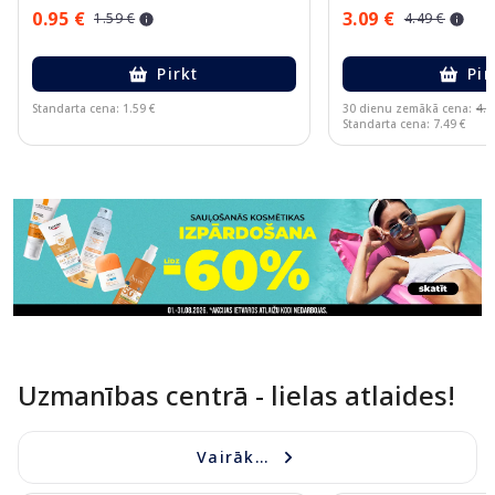
0.95 €
3.09 €
1.59 €
4.49 €
Pirkt
Pir
Standarta cena: 1.59 €
30 dienu zemākā cena:
4.4
Standarta cena: 7.49 €
Page 1 of 11
Uzmanības centrā - lielas atlaides!
Vairāk...