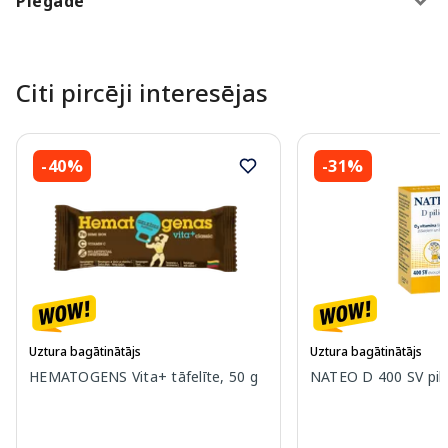
Piegāde
Citi pircēji interesējas
-40%
-31%
Uztura bagātinātājs
Uztura bagātinātājs
HEMATOGENS Vita+ tāfelīte, 50 g
NATEO D 400 SV pili