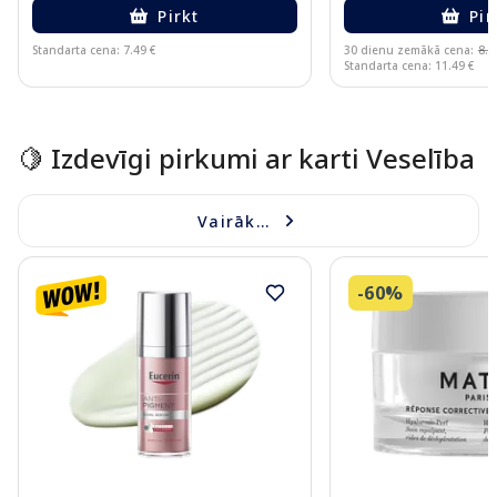
Pirkt
Pir
Standarta cena: 7.49 €
30 dienu zemākā cena:
8.0
Standarta cena: 11.49 €
Page 1 of 15
🍋 Izdevīgi pirkumi ar karti Veselība
Vairāk...
-60%