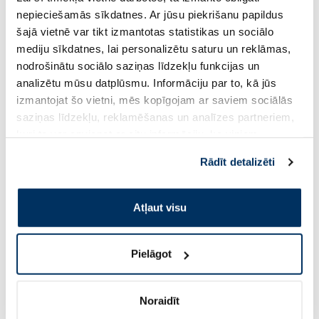
nepieciešamās sīkdatnes. Ar jūsu piekrišanu papildus
Pirkt
Pir
šajā vietnē var tikt izmantotas statistikas un sociālo
mediju sīkdatnes, lai personalizētu saturu un reklāmas,
Standarta cena: 27.49 €
Standarta cena: 10.79 €
nodrošinātu sociālo saziņas līdzekļu funkcijas un
analizētu mūsu datplūsmu. Informāciju par to, kā jūs
Page 1 of 10
izmantojat šo vietni, mēs kopīgojam ar saviem sociālās
Saules aizsardzībai vasarā ☀️
saziņas līdzekļu, reklamēšanas un analīzes partneriem,
kuri to var apvienot ar citu informāciju, ko viņiem
sniedzat vai ko viņi apkopo, kad lietojat viņu
Vairāk...
Rādīt detalizēti
pakalpojumus. Ja piekrītat šo papildu sīkdatņu
izmantošanai, lūdzu, atzīmējiet savu izvēli:
-60%
-60%
Atļaut visu
Pielāgot
Noraidīt