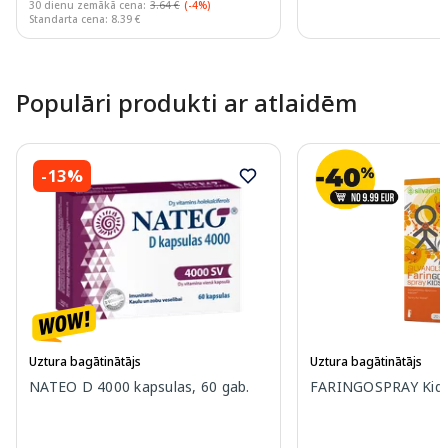
30 dienu zemākā cena:
3.64 €
(-4%)
Standarta cena: 8.39 €
Page 1 of 10
Populāri produkti ar atlaidēm
-13%
Uztura bagātinātājs
Uztura bagātinātājs
NATEO D 4000 kapsulas, 60 gab.
FARINGOSPRAY Kids 