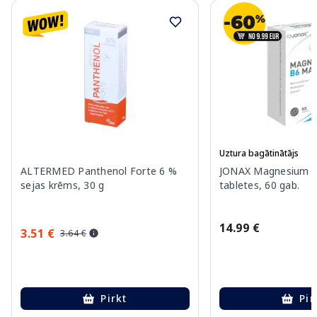
Uztura bagātinātājs
ALTERMED Panthenol Forte 6 %
JONAX Magnesium 
sejas krēms, 30 g
tabletes, 60 gab.
14.99 €
3.51 €
3.64 €
Pirkt
Pir