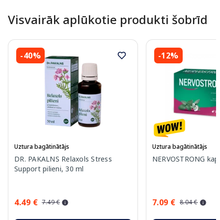
Visvairāk aplūkotie produkti šobrīd
-40%
-12%
Uztura bagātinātājs
Uztura bagātinātājs
DR. PAKALNS Relaxols Stress
NERVOSTRONG kapsu
Support pilieni, 30 ml
4.49 €
7.09 €
7.49 €
8.04 €