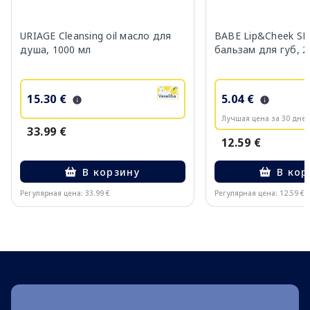
URIAGE Cleansing oil масло для
BABE Lip&Cheek SP
душа, 1000 мл
бальзам для губ, 2
15.30 €
5.04 €
Лучшая цена за 30 дней
33.99 €
12.59 €
В корзину
В кор
Регулярная цена: 33.99 €
Регулярная цена: 12.59 €
Page 1 of 10