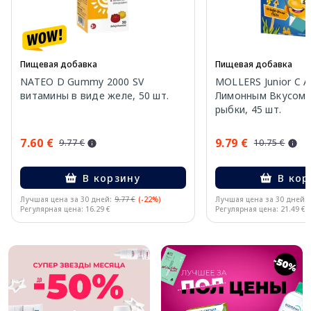
Пищевая добавка
Пищевая добавка
NATEO D Gummy 2000 SV
MOLLERS Junior C 
витамины в виде желе, 50 шт.
Лимонным Вкусом 
рыбки, 45 шт.
7.60 €
9.79 €
9.77 €
10.75 €
В корзину
В кор
Лучшая цена за 30 дней:
9.77 €
(-22%)
Лучшая цена за 30 дней:
Регулярная цена: 16.29 €
Регулярная цена: 21.49 €
Page 1 of 10